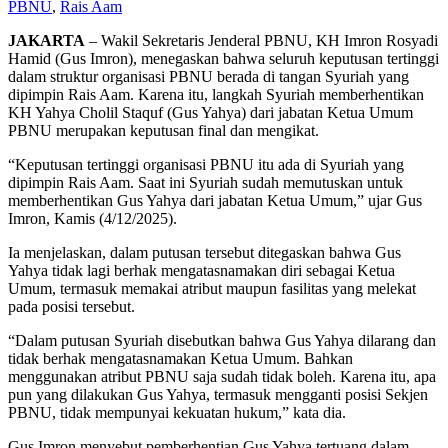
PBNU
,
Rais Aam
JAKARTA
– Wakil Sekretaris Jenderal PBNU, KH Imron Rosyadi
Hamid (Gus Imron), menegaskan bahwa seluruh keputusan tertinggi
dalam struktur organisasi PBNU berada di tangan Syuriah yang
dipimpin Rais Aam. Karena itu, langkah Syuriah memberhentikan
KH Yahya Cholil Staquf (Gus Yahya) dari jabatan Ketua Umum
PBNU merupakan keputusan final dan mengikat.
“Keputusan tertinggi organisasi PBNU itu ada di Syuriah yang
dipimpin Rais Aam. Saat ini Syuriah sudah memutuskan untuk
memberhentikan Gus Yahya dari jabatan Ketua Umum,” ujar Gus
Imron, Kamis (4/12/2025).
Ia menjelaskan, dalam putusan tersebut ditegaskan bahwa Gus
Yahya tidak lagi berhak mengatasnamakan diri sebagai Ketua
Umum, termasuk memakai atribut maupun fasilitas yang melekat
pada posisi tersebut.
“Dalam putusan Syuriah disebutkan bahwa Gus Yahya dilarang dan
tidak berhak mengatasnamakan Ketua Umum. Bahkan
menggunakan atribut PBNU saja sudah tidak boleh. Karena itu, apa
pun yang dilakukan Gus Yahya, termasuk mengganti posisi Sekjen
PBNU, tidak mempunyai kekuatan hukum,” kata dia.
Gus Imron menyebut pemberhentian Gus Yahya tertuang dalam