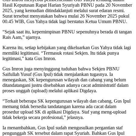
Hasil Keputusan Rapat Harian Syuriyah PBNU pada 20 November
2025, yang kemudian ditindaklanjuti melalui surat edaran resmi.
Surat tersebut menyatakan bahwa mulai 26 November 2025 pukul
00.45 WIB, Gus Yahya tidak lagi berstatus Ketua Umum PBNU.
“Sejak saat itu, kepemimpinan PBNU sepenuhnya berada di tangan
Rais Aam,” ujarnya.
Karena itu, setiap kebijakan yang dikeluarkan Gus Yahya tidak lagi
memiliki legitimasi. “Termasuk rotasi Sekjen. Itu tidak punya
legitimasi,” kata Gus Imron.
Gus Imron juga menyinggung tuduhan bahwa Sekjen PBNU
Saifullah Yusuf (Gus Ipul) tidak menjalankan tugasnya. Ia
menegaskan, SK kepengurusan wilayah dan cabang yang belum
ditandatangani justru disebabkan adanya cacat administratif dalam
proses unggah (upload) melalui aplikasi Digdaya.
“Terkait beberapa SK kepengurusan wilayah dan cabang, Gus Ipul
memang tidak bersedia tandatangan karena ada cacat dalam
prosedur upload SK di aplikasi Digdaya. Staf yang meng-upload
tidak bekerja secara profesional,” jelasnya.
Ia menambahkan, Gus Ipul sudah mengusulkan pergantian staf
pengunggah SK tersebut dalam rapat Syuriah. Bahkan Gus Ipul