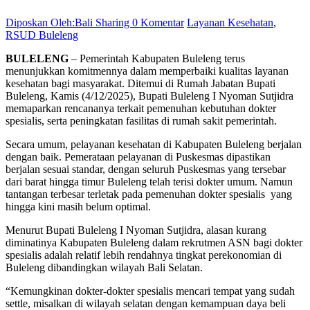
Diposkan Oleh:Bali Sharing
0 Komentar
Layanan Kesehatan
,
RSUD Buleleng
BULELENG
– Pemerintah Kabupaten Buleleng terus
menunjukkan komitmennya dalam memperbaiki kualitas layanan
kesehatan bagi masyarakat. Ditemui di Rumah Jabatan Bupati
Buleleng, Kamis (4/12/2025), Bupati Buleleng I Nyoman Sutjidra
memaparkan rencananya terkait pemenuhan kebutuhan dokter
spesialis, serta peningkatan fasilitas di rumah sakit pemerintah.
Secara umum, pelayanan kesehatan di Kabupaten Buleleng berjalan
dengan baik. Pemerataan pelayanan di Puskesmas dipastikan
berjalan sesuai standar, dengan seluruh Puskesmas yang tersebar
dari barat hingga timur Buleleng telah terisi dokter umum. Namun
tantangan terbesar terletak pada pemenuhan dokter spesialis yang
hingga kini masih belum optimal.
Menurut Bupati Buleleng I Nyoman Sutjidra, alasan kurang
diminatinya Kabupaten Buleleng dalam rekrutmen ASN bagi dokter
spesialis adalah relatif lebih rendahnya tingkat perekonomian di
Buleleng dibandingkan wilayah Bali Selatan.
“Kemungkinan dokter-dokter spesialis mencari tempat yang sudah
settle, misalkan di wilayah selatan dengan kemampuan daya beli