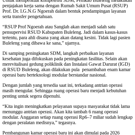
Untuk memperkuat kompetensi SDM, Pemkab Buleleng melakukan
penjajakan kerja sama dengan Rumah Sakit Umum Pusat (RSUP)
Prof. Dr. I.G.N.G Ngoerah dalam bentuk pendampingan layanan
serta transfer pengetahuan.
“RSUP Prof Ngoerah atau Sanglah akan menjadi salah satu
pensupervisi RSUD Kabupaten Buleleng. Jadi dalam kasus-kasus
tertentu, para ahli disana yang akan datang kesini. Tidak lagi pasien
Buleleng yang dibawa ke sana,” ujarnya.
Di samping peningkatan SDM, langkah perbaikan layanan
kesehatan juga difokuskan pada peningkatan fasilitas. Selain akan
merevitalisasi gedung poliklinik dan Instalasi Gawat Darurat (IGD)
di RSUD Buleleng, akan dilakukan pula penambahan enam kamar
operasi baru berteknologi modular berstandar nasional.
Dengan jumlah yang tersedia saat ini, terkadang antrian operasi
masih mengular. Sehingga ruang operasi baru menjadi kebutuhan
penting untuk segera dipenuhi.
“Kita ingin meningkatkan pelayanan supaya masyarakat tidak lama
menunggu antrian operasi. Akan kita tambah 6 ruang operasi
modular. Anggaran setiap ruang operasi Rp6–7 miliar sudah lengkap
dengan peralatan medisnya,” tegasnya.
Pembangunan kamar operasi baru ini akan dimulai pada 2026