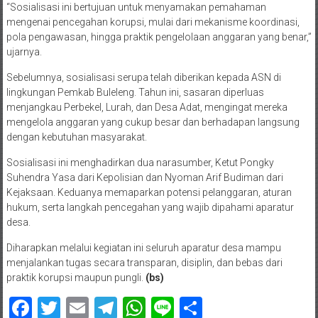
“Sosialisasi ini bertujuan untuk menyamakan pemahaman
mengenai pencegahan korupsi, mulai dari mekanisme koordinasi,
pola pengawasan, hingga praktik pengelolaan anggaran yang benar,”
ujarnya.
Sebelumnya, sosialisasi serupa telah diberikan kepada ASN di
lingkungan Pemkab Buleleng. Tahun ini, sasaran diperluas
menjangkau Perbekel, Lurah, dan Desa Adat, mengingat mereka
mengelola anggaran yang cukup besar dan berhadapan langsung
dengan kebutuhan masyarakat.
Sosialisasi ini menghadirkan dua narasumber, Ketut Pongky
Suhendra Yasa dari Kepolisian dan Nyoman Arif Budiman dari
Kejaksaan. Keduanya memaparkan potensi pelanggaran, aturan
hukum, serta langkah pencegahan yang wajib dipahami aparatur
desa.
Diharapkan melalui kegiatan ini seluruh aparatur desa mampu
menjalankan tugas secara transparan, disiplin, dan bebas dari
praktik korupsi maupun pungli.
(bs)
Facebook
Twitter
Email
Telegram
WhatsApp
Line
Share