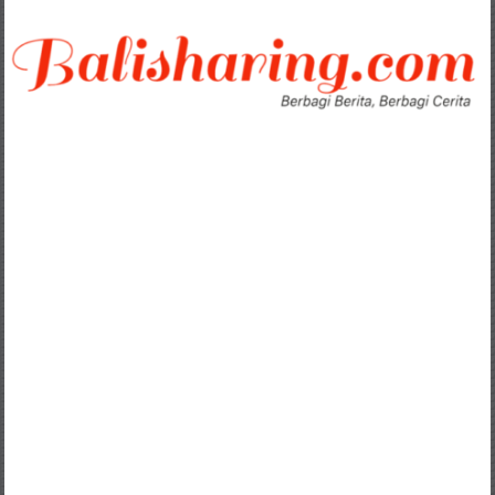
Lompat
ke
konten