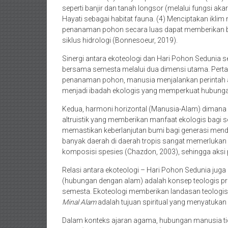
seperti banjir dan tanah longsor (melalui fungsi a
Hayati sebagai habitat fauna. (4) Menciptakan iklim 
penanaman pohon secara luas dapat memberikan
siklus hidrologi (Bonnesoeur, 2019).
Sinergi antara ekoteologi dan Hari Pohon Sedunia
bersama semesta melalui dua dimensi utama. Perta
penanaman pohon, manusia menjalankan perintah ag
menjadi ibadah ekologis yang memperkuat hubungan
Kedua, harmoni horizontal (Manusia-Alam) diman
altruistik yang memberikan manfaat ekologis bagi
memastikan keberlanjutan bumi bagi generasi menda
banyak daerah di daerah tropis sangat memerlukan 
komposisi spesies (Chazdon, 2003), sehingga aksi
Relasi antara ekoteologi – Hari Pohon Sedunia juga
(hubungan dengan alam) adalah konsep teologis p
semesta. Ekoteologi memberikan landasan teologis
Minal Alam
adalah tujuan spiritual yang menyatukan
Dalam konteks ajaran agama, hubungan manusia ti