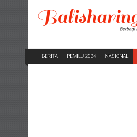
Lompat
ke
konten
BERITA
PEMILU 2024
NASIONAL