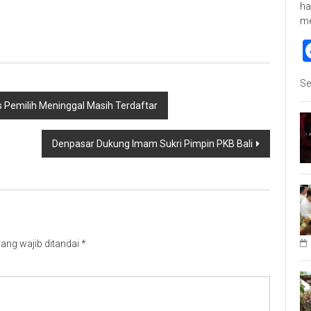
p
re
ha
m
Se
 Pemilih Meninggal Masih Terdaftar
Denpasar Dukung Imam Sukri Pimpin PKB Bali
ang wajib ditandai
*