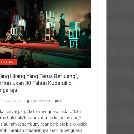
FEATURE
Yang Hilang Yang Terus Berjuang”,
ertunjukan 30 Tahun Kudatuli di
ingaraja
27 Juli 2026
Bali Sharing
0
jika rakyat pergi/ketika penguasa pidato/kita
rus hati-hati/barangkali mereka putus asa//
kalau rakyat sembunyi/dan berbisik-bisik/ketika
mbicarakan masalahnya sendiri/penguasa