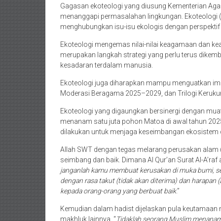
Gagasan ekoteologi yang diusung Kementerian Agam
menanggapi permasalahan lingkungan. Ekoteologi (
menghubungkan isu-isu ekologis dengan perspektif 
Ekoteologi mengemas nilai-nilai keagamaan dan kea
merupakan langkah strategi yang perlu terus dikemb
kesadaran terdalam manusia.
Ekoteologi juga diharapkan mampu menguatkan ima
Moderasi Beragama 2025–2029, dan Trilogi Keruku
Ekoteologi yang digaungkan bersinergi dengan mua
menanam satu juta pohon Matoa di awal tahun 202
dilakukan untuk menjaga keseimbangan ekosistem 
Allah SWT dengan tegas melarang perusakan alam 
seimbang dan baik. Dimana Al Qur’an Surat Al-A’raf 
janganlah kamu membuat kerusakan di muka bumi, se
dengan rasa takut (tidak akan diterima) dan harapan
kepada orang-orang yang berbuat baik
.”
Kemudian dalam hadist dijelaskan pula keutamaa
makhluk lainnya. “
Tidaklah seorang Muslim menanam 