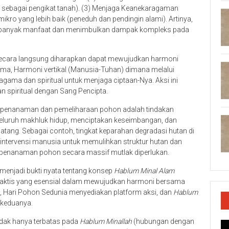
kar sebagai pengikat tanah). (3) Menjaga Keanekaragaman
mikro yang lebih baik (peneduh dan pendingin alami). Artinya,
 banyak manfaat dan menimbulkan dampak kompleks pada
 secara langsung diharapkan dapat mewujudkan harmoni
ma, Harmoni vertikal (Manusia-Tuhan) dimana melalui
ama dan spiritual untuk menjaga ciptaan-Nya. Aksi ini
 spiritual dengan Sang Pencipta.
a penanaman dan pemeliharaan pohon adalah tindakan
 seluruh makhluk hidup, menciptakan keseimbangan, dan
tang. Sebagai contoh, tingkat keparahan degradasi hutan di
intervensi manusia untuk memulihkan struktur hutan dan
 penanaman pohon secara massif mutlak diperlukan.
 menjadi bukti nyata tentang konsep
Hablum Minal Alam
raktis yang esensial dalam mewujudkan harmoni bersama
, Hari Pohon Sedunia menyediakan platform aksi, dan
Hablum
 keduanya.
dak hanya terbatas pada
Hablum Minallah
(hubungan dengan