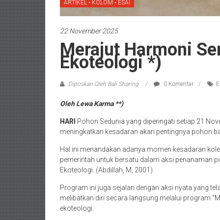
ARTIKEL • KOLOM • ESAI
22 November 2025
Merajut Harmoni Se
Ekoteologi *)
Diposkan Oleh:Bali Sharing
0 Komentar
E
Oleh Lewa Karma **)
HARI
Pohon Sedunia yang diperingati setiap 21 Nov
meningkatkan kesadaran akan pentingnya pohon ba
Hal ini menandakan adanya momen kesadaran kolek
pemerintah untuk bersatu dalam aksi penanaman poh
Ekoteologi. (Abdillah, M, 2001).
Program ini juga sejalan dengan aksi nyata yang t
melibatkan diri secara langsung melalui program 
ekoteologi.