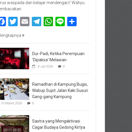
rus waspada dan belajar mendengar// Wahyu
embacakan
Facebook
Twitter
Email
Telegram
WhatsApp
Line
Share
lengkapnya
Dur-Padi, Ketika Perempuan
‘Dipaksa’ Melawan
8 Juli 2026
0
Ramadhan di Kampung Bugis,
Wabup Supit Jalan Kaki Susuri
Gang-gang Kampung
10 Maret 2026
0
Sastra yang Mengaktivasi
Cagar Budaya Gedong Kirtya