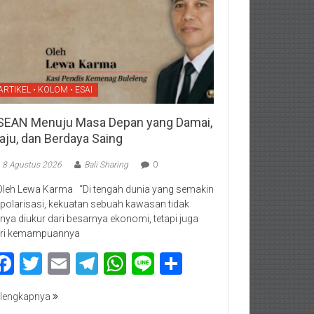
ARTIKEL • KOLOM • ESAI
SEAN Menuju Masa Depan yang Damai,
aju, dan Berdaya Saing
8 Agustus 2026
Bali Sharing
0
Oleh Lewa Karma “Di tengah dunia yang semakin
rpolarisasi, kekuatan sebuah kawasan tidak
nya diukur dari besarnya ekonomi, tetapi juga
ri kemampuannya
Facebook
Twitter
Email
Telegram
WhatsApp
Line
Share
lengkapnya