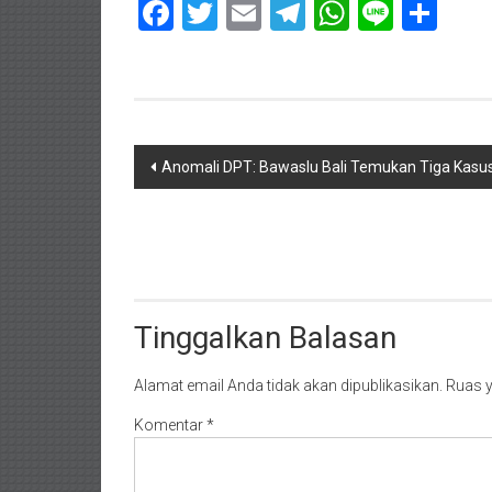
Facebook
Twitter
Email
Telegram
WhatsAp
Line
Sha
Navigasi
Anomali DPT: Bawaslu Bali Temukan Tiga Kasus
pos
Tinggalkan Balasan
Alamat email Anda tidak akan dipublikasikan.
Ruas y
Komentar
*