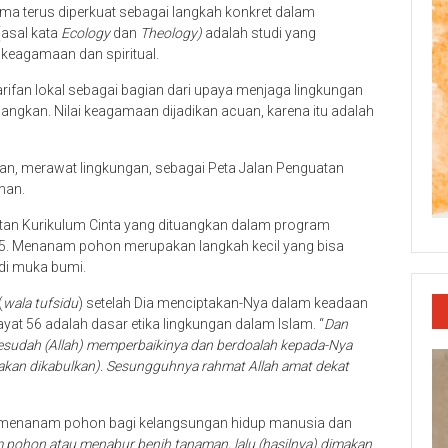
a terus diperkuat sebagai langkah konkret dalam
asal kata
Ecology
dan
Theology)
adalah studi yang
keagamaan dan spiritual.
rifan lokal sebagai bagian dari upaya menjaga lingkungan
angkan. Nilai keagamaan dijadikan acuan, karena itu adalah
n, merawat lingkungan, sebagai Peta Jalan Penguatan
nan.
tan Kurikulum Cinta yang dituangkan dalam program
5. Menanam pohon merupakan langkah kecil yang bisa
di muka bumi.
(
wala tufsidu
) setelah Dia menciptakan-Nya dalam keadaan
ayat 56 adalah dasar etika lingkungan dalam Islam. “
Dan
sudah (Allah) memperbaikinya dan berdoalah kepada-Nya
 (akan dikabulkan). Sesungguhnya rahmat Allah amat dekat
n menanam pohon bagi kelangsungan hidup manusia dan
pohon atau menabur benih tanaman, lalu (hasilnya) dimakan