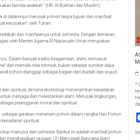
 akan bernilai sedekah
.” (HR. Al-Bukhari dan Muslim)
uk di dalamnya merusak pohon tanpa tujuan dan manfaat
uat kerusakan” oleh Tuhan.
 sedekah dan manfaatnya untuk semesta. Dengan demikian,
gas oleh Menteri Agama RI Nasarudin Umar merupakan
A
mos. Dalam banyak tradisi keagamaan, alam, termasuk
M
ral
” dan memiliki nilai intrinsik, bukan sekadar sumber daya
rawat pohon dianggap sebagai bagian dari ibadah dan wujud
* 
an spiritual, dimana ekoteologi menanamkan kesadaran
te
 untuk menjaga dan melestarikan alam. Merusak lingkungan,
ha
bagai pelanggaran moral dan spiritual.
da
man: sebagai gerakan menanam pohon dalam rangka Hari Pohon
 kesadaran spiritual.
idup manusia dan semesta. Berikut ini adalah manfaat pohon
Se
2) dan menghasilkan oksigen. (2) Mencegah Bencana Alam