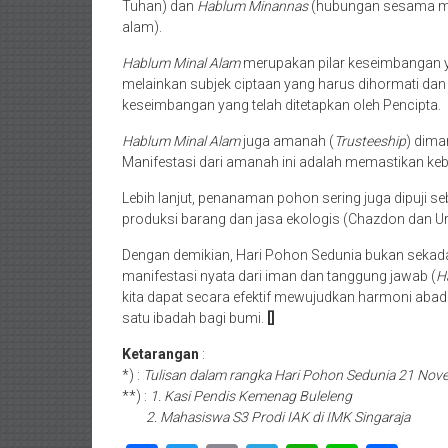
Tuhan) dan
Hablum Minannas
(hubungan sesama man
alam).
Hablum Minal Alam
merupakan pilar keseimbangan y
melainkan subjek ciptaan yang harus dihormati dan
keseimbangan yang telah ditetapkan oleh Pencipta.
Hablum Minal Alam
juga amanah (
Trusteeship
) dim
Manifestasi dari amanah ini adalah memastikan keb
Lebih lanjut, penanaman pohon sering juga dipuji s
produksi barang dan jasa ekologis (Chazdon dan Uria
Dengan demikian, Hari Pohon Sedunia bukan sekada
manifestasi nyata dari iman dan tanggung jawab (
H
kita dapat secara efektif mewujudkan harmoni ab
satu ibadah bagi bumi.
[]
Ketarangan
:
*) :
Tulisan dalam rangka Hari Pohon Sedunia 21 No
**) :
1. Kasi Pendis Kemenag Buleleng
2. Mahasiswa S3 Prodi IAK di IMK Singaraja