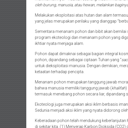
oleh burung, manusia, atau hewan, melainkan baginya
Melakukan eksploitasi atas hutan dan alam termas
yang jelas merupakan perilaku yang dianggap “berb
Sementara menanam pohon dan bibit akan bernilai
program ekoteologi dan menanam pohon yang diga
ikhtiar nyata menjaga alam.
Pohon dapat dimaknai sebagai bagian integral kos
pohon, dipandang sebagai ciptaan Tuhan yang “
sac
untuk dieksploitasi manusia. Dengan demikian, me
ketaatan terhadap pencipta.
Menanam pohon merupakan tanggung jawab moral d
bahwa manusia memiliki tanggung jawab (
khalifah
)
termasuk menebang pohon secara liar, dipandang se
Ekoteologi juga merupakan aksi iklim berbasis i
Sedunia menjadi aksi iklim yang nyata didorong oleh
Keberadaan pohon telah mendukung keberlanjutan h
di sekitar kita. (1) Menyerap Karbon Dioksida (CO