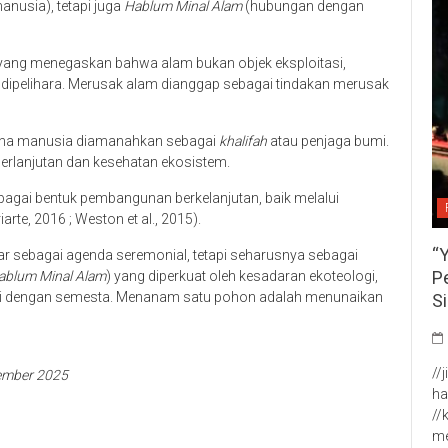
usia), tetapi juga
Hablum Minal Alam
(hubungan dengan
ang menegaskan bahwa alam bukan objek eksploitasi,
 dipelihara. Merusak alam dianggap sebagai tindakan merusak
ana manusia diamanahkan sebagai
khalifah
atau penjaga bumi.
erlanjutan dan kesehatan ekosistem.
ebagai bentuk pembangunan berkelanjutan, baik melalui
rte, 2016 ; Weston et al., 2015).
“
r sebagai agenda seremonial, tetapi seharusnya sebagai
P
ablum Minal Alam
) yang diperkuat oleh kesadaran ekoteologi,
adi dengan semesta. Menanam satu pohon adalah menunaikan
S
//
vember 2025
ha
//
me