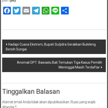
pilih.
(bs)
Facebook
Twitter
Email
Telegram
WhatsApp
Line
Share
Navigasi
Hadapi Cuaca Ekstrem, Bupati Sutjidra Gerakkan Buleleng
Bersih Sungai
pos
Anomali DPT: Bawaslu Bali Temukan Tiga Kasus Pemilih
Meninggal Masih Terdaftar
Tinggalkan Balasan
Alamat email Anda tidak akan dipublikasikan.
Ruas yang wajib
ditandai
*