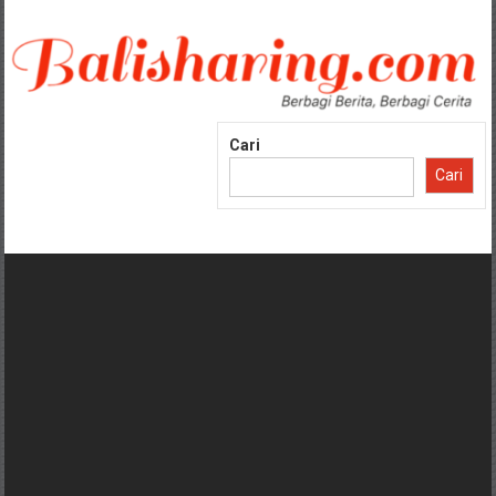
Lompat
ke
konten
Cari
Cari