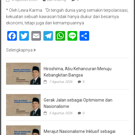
* Oleh Lewa Karma “Di tengah dunia yang semakin terpolarisasi,
kekuatan sebuah kawasan tidak hanya diukur dari besarnya
ekonomi, tetapi juga dari kemampuannya
Facebook
Twitter
Email
Telegram
WhatsApp
Line
Share
Selengkapnya
Hiroshima, Abu Kehancuran Menuju
Kebangkitan Bangsa
7 Agustus 2026
0
Gerak Jalan sebagai Optimisme dan
Nasionalisme
5 Agustus 2026
0
Merajut Nasionalisme Inklusif sebagai