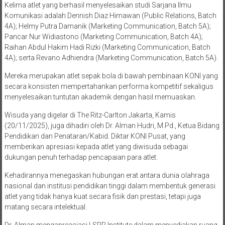
Kelima atlet yang berhasil menyelesaikan studi Sarjana Ilmu
Komunikasi adalah Dennish Diaz Himawan (Public Relations, Batch
4A); Helmy Putra Damanik (Marketing Communication, Batch 5A);
Pancar Nur Widiastono (Marketing Communication, Batch 4A);
Raihan Abdul Hakim Hadi Rizki (Marketing Communication, Batch
4A); serta Revano Adhiendra (Marketing Communication, Batch 5A).
Mereka merupakan atlet sepak bola di bawah pembinaan KONI yang
secara konsisten mempertahankan performa kompetitif sekaligus
menyelesaikan tuntutan akademik dengan hasil memuaskan.
Wisuda yang digelar di The Ritz-Carlton Jakarta, Kamis
(20/11/2025), juga dihadiri oleh Dr. Alman Hudri, M.Pd., Ketua Bidang
Pendidikan dan Penataran/Kabid. Diktar KONI Pusat, yang
memberikan apresiasi kepada atlet yang diwisuda sebagai
dukungan penuh terhadap pencapaian para atlet.
Kehadirannya menegaskan hubungan erat antara dunia olahraga
nasional dan institusi pendidikan tinggi dalam membentuk generasi
atlet yang tidak hanya kuat secara fisik dan prestasi, tetapi juga
matang secara intelektual.
Dr. Alman mengapreasiasi LSPR Institute dalam menyediakan ruang