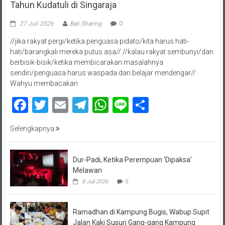
Tahun Kudatuli di Singaraja
27 Juli 2026
Bali Sharing
0
//jika rakyat pergi/ketika penguasa pidato/kita harus hati-
hati/barangkali mereka putus asa// //kalau rakyat sembunyi/dan
berbisik-bisik/ketika membicarakan masalahnya
sendiri/penguasa harus waspada dan belajar mendengar//
Wahyu membacakan
Facebook
Twitter
Email
Telegram
WhatsApp
Line
Share
Selengkapnya
Dur-Padi, Ketika Perempuan ‘Dipaksa’
Melawan
8 Juli 2026
0
Ramadhan di Kampung Bugis, Wabup Supit
Jalan Kaki Susuri Gang-gang Kampung