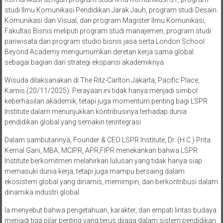
studi Ilmu Komunikasi Pendidikan Jarak Jauh, program studi Desain
Komunikasi dan Visual, dan program Magister Ilmu Komunikasi,
Fakultas Bisnis meliputi program studi manajemen, program studi
pariwisata dan program studio bisnis jasa serta London School
Beyond Academy mengumumkan deretan kerja sama global
sebagai bagian dari strategi ekspansi akademiknya.
Wisuda dilaksanakan di The Ritz-Carlton Jakarta, Pacific Place,
Kamis (20/11/2025). Perayaan ini tidak hanya menjadi simbol
keberhasilan akademik, tetapi juga momentum penting bagi LSPR
Institute dalam menunjukkan kontribusinya terhadap dunia
pendidikan global yang semakin terintegrasi.
Dalam sambutannya, Founder & CEO LSPR Institute, Dr. (H.C.) Prita
Kemal Gani, MBA, MCIPR, APR,FIPR menekankan bahwa LSPR
Institute berkomitmen melahirkan lulusan yang tidak hanya siap
memasuki dunia kerja, tetapi juga mampu bersaing dalam
ekosistem global yang dinamis, memimpin, dan berkontribusi dalam
dinamika industri global.
Ia menyebut bahwa pengetahuan, karakter, dan empati lintas budaya
menjadi tiga pilar penting yang terus dijaga dalam sistem pendidikan