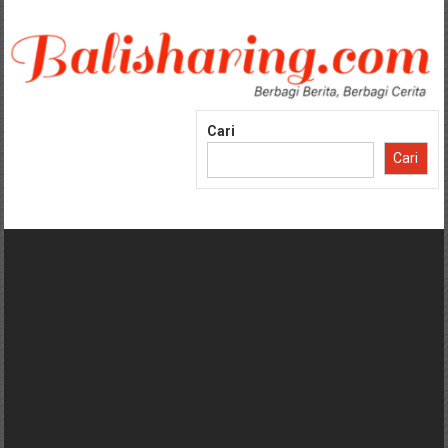
Lompat
ke
konten
Cari
Cari