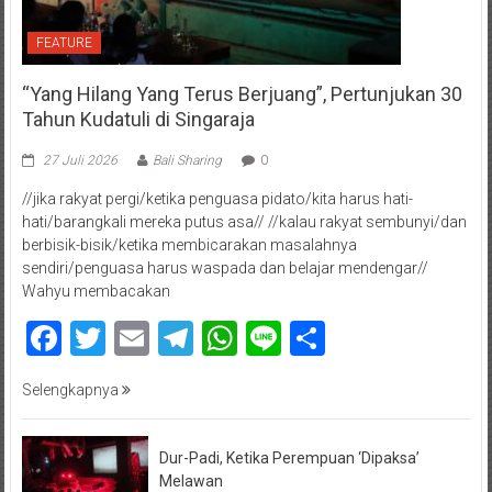
FEATURE
“Yang Hilang Yang Terus Berjuang”, Pertunjukan 30
Tahun Kudatuli di Singaraja
27 Juli 2026
Bali Sharing
0
//jika rakyat pergi/ketika penguasa pidato/kita harus hati-
hati/barangkali mereka putus asa// //kalau rakyat sembunyi/dan
berbisik-bisik/ketika membicarakan masalahnya
sendiri/penguasa harus waspada dan belajar mendengar//
Wahyu membacakan
Facebook
Twitter
Email
Telegram
WhatsApp
Line
Share
Selengkapnya
Dur-Padi, Ketika Perempuan ‘Dipaksa’
Melawan