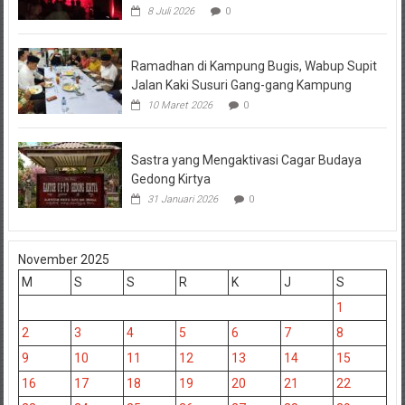
8 Juli 2026
0
Ramadhan di Kampung Bugis, Wabup Supit
Jalan Kaki Susuri Gang-gang Kampung
10 Maret 2026
0
Sastra yang Mengaktivasi Cagar Budaya
Gedong Kirtya
31 Januari 2026
0
November 2025
M
S
S
R
K
J
S
1
2
3
4
5
6
7
8
9
10
11
12
13
14
15
16
17
18
19
20
21
22