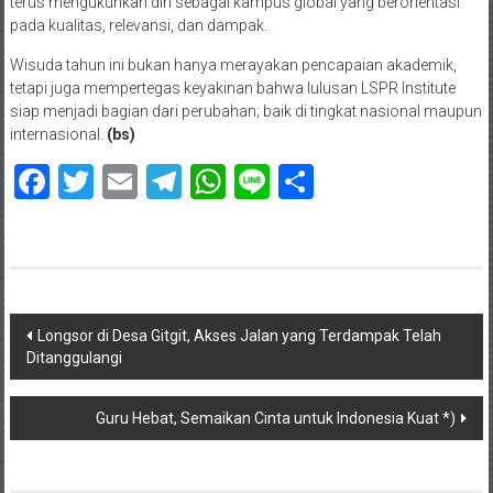
terus mengukuhkan diri sebagai kampus global yang berorientasi
pada kualitas, relevansi, dan dampak.
Wisuda tahun ini bukan hanya merayakan pencapaian akademik,
tetapi juga mempertegas keyakinan bahwa lulusan LSPR Institute
siap menjadi bagian dari perubahan; baik di tingkat nasional maupun
internasional.
(bs)
Facebook
Twitter
Email
Telegram
WhatsApp
Line
Share
Navigasi
Longsor di Desa Gitgit, Akses Jalan yang Terdampak Telah
Ditanggulangi
pos
Guru Hebat, Semaikan Cinta untuk Indonesia Kuat *)