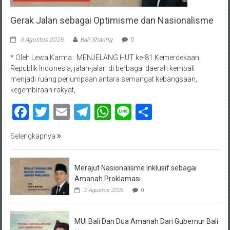
Gerak Jalan sebagai Optimisme dan Nasionalisme
5 Agustus 2026
Bali Sharing
0
* Oleh Lewa Karma MENJELANG HUT ke-81 Kemerdekaan
Republik Indonesia, jalan-jalan di berbagai daerah kembali
menjadi ruang perjumpaan antara semangat kebangsaan,
kegembiraan rakyat,
Facebook
Twitter
Email
Telegram
WhatsApp
Line
Share
Selengkapnya
Merajut Nasionalisme Inklusif sebagai
Amanah Proklamasi
2 Agustus 2026
0
MUI Bali Dan Dua Amanah Dari Gubernur Bali