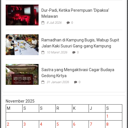
Dur-Padi, Ketika Perempuan ‘Dipaksa’
Melawan
8 Juli 2026
0
Ramadhan di Kampung Bugis, Wabup Supit
Jalan Kaki Susuri Gang-gang Kampung
10 Maret 2026
0
Sastra yang Mengaktivasi Cagar Budaya
Gedong Kirtya
31 Januari 2026
0
November 2025
M
S
S
R
K
J
S
1
2
3
4
5
6
7
8