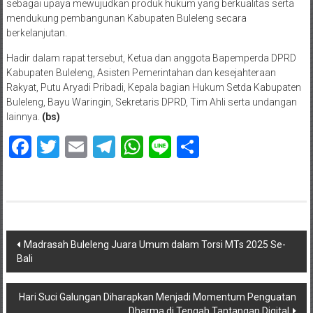
sebagai upaya mewujudkan produk hukum yang berkualitas serta
mendukung pembangunan Kabupaten Buleleng secara
berkelanjutan.
Hadir dalam rapat tersebut, Ketua dan anggota Bapemperda DPRD
Kabupaten Buleleng, Asisten Pemerintahan dan kesejahteraan
Rakyat, Putu Aryadi Pribadi, Kepala bagian Hukum Setda Kabupaten
Buleleng, Bayu Waringin, Sekretaris DPRD, Tim Ahli serta undangan
lainnya.
(bs)
Facebook
Twitter
Email
Telegram
WhatsApp
Line
Share
Navigasi
Madrasah Buleleng Juara Umum dalam Torsi MTs 2025 Se-
Bali
pos
Hari Suci Galungan Diharapkan Menjadi Momentum Penguatan
Dharma di Tengah Tantangan Digital