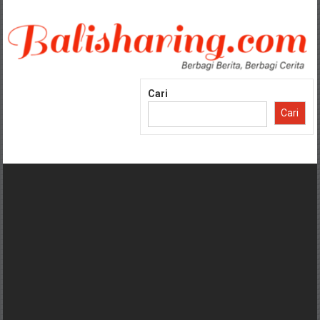
Lompat
ke
konten
Cari
Cari