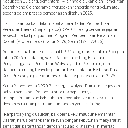
Kabupaten Buleleng, sementara 14 lainnya diajukan oleh Pemerintah
Daerah yang 6 diantaranya merupakan ranperda yang belum atau
sedang dalam proses pembahasan di tahun 2025.
Hal ini disampaikan dalam rapat antara Badan Pembentukan
Peraturan Daerah (Bapemperda) DPRD Buleleng bersama jajaran
eksekutif terkait penyusunan Program Pembentukan Peraturan
Daerah (Propemperda) Tahun 2026, Senin (17/11/2025).
Adapun kedua Ranperda inisiatif DPRD yang masuk dalam Prolegda
tahun 2026 mendatang yakni Ranperda tentang Fasilitasi
Penyelenggaraan Pendidikan Widyalaya dan Pasraman, dan
Ranperda tentang Penyelenggaraan Pemerintahan Berbasis Data
Desa Presisi, yang sebelumnya sudah berproses di tahun 2025.
Ketua Bapemperda DPRD Buleleng, H. Mulyadi Putra, menegaskan
bahwa penetapan Ranperda prioritas sepenuhnya
mempertimbangkan kebutuhan masyarakat serta kesesuaian
dengan peraturan perundang-undangan yang lebih tinggi.
“Ranperda yang diusulkan, baik oleh DPRD maupun Pemerintah
Daerah, harus benar-benar relevan dengan kebutuhan masyarakat
serta tidak bertentangan dengan regulasi di atasnya. Ini menjadi