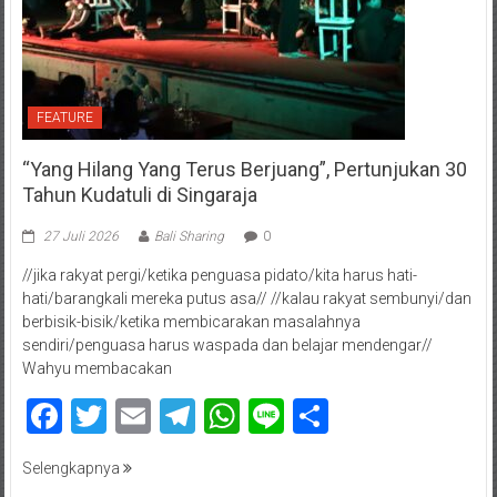
FEATURE
“Yang Hilang Yang Terus Berjuang”, Pertunjukan 30
Tahun Kudatuli di Singaraja
27 Juli 2026
Bali Sharing
0
//jika rakyat pergi/ketika penguasa pidato/kita harus hati-
hati/barangkali mereka putus asa// //kalau rakyat sembunyi/dan
berbisik-bisik/ketika membicarakan masalahnya
sendiri/penguasa harus waspada dan belajar mendengar//
Wahyu membacakan
Facebook
Twitter
Email
Telegram
WhatsApp
Line
Share
Selengkapnya