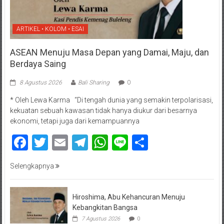
ARTIKEL • KOLOM • ESAI
ASEAN Menuju Masa Depan yang Damai, Maju, dan
Berdaya Saing
8 Agustus 2026
Bali Sharing
0
* Oleh Lewa Karma “Di tengah dunia yang semakin terpolarisasi,
kekuatan sebuah kawasan tidak hanya diukur dari besarnya
ekonomi, tetapi juga dari kemampuannya
Facebook
Twitter
Email
Telegram
WhatsApp
Line
Share
Selengkapnya
Hiroshima, Abu Kehancuran Menuju
Kebangkitan Bangsa
7 Agustus 2026
0