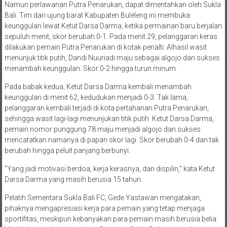
Namun perlawanan Putra Penarukan, dapat dimentahkan oleh Sukla
Bali. Tim dari ujung barat Kabupaten Buleleng ini membuka
keunggulan lewat Ketut Darsa Darma, ketika permainan baru berjalan
sepuluh menit, skor berubah 0-1. Pada menit 29, pelanggaran keras
dilakukan pemain Putra Penarukan di kotak penalti. Alhasil wasit
menunjuk titik putih, Dandi Nuuriadi maju sebagai algojo dan sukses
menambah keunggulan. Skor 0-2 hingga turun minum.
Pada babak kedua, Ketut Darsa Darma kembali menambah
keunggulan di menit 62, kedudukan menjadi 0-3. Tak lama,
pelanggaran kembali terjadi di kota pertahanan Putra Penarukan,
sehingga wasit lagi-lagi menunjukan titik putih. Ketut Darsa Darma,
pemain nomor punggung 78 maju menjadi algojo dan sukses
mencatatkan namanya di papan skor lagi. Skor berubah 0-4 dan tak
berubah hingga peluit panjang berbunyi.
”Yang jadi motivasi berdoa, kerja kerasnya, dan dispilin,” kata Ketut
Darsa Darma yang masih berusia 15 tahun.
Pelatih Sementara Sukla Bali FC, Gede Yastawan mengatakan,
pihaknya mengapresiasi kerja para pemain yang tetap menjaga
sportifitas, meskipun kebanyakan para pemain masih berusia belia.