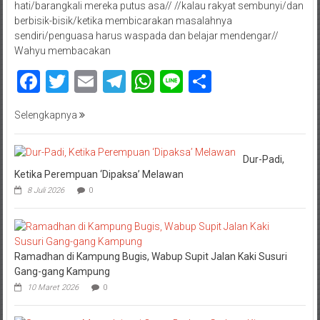
hati/barangkali mereka putus asa// //kalau rakyat sembunyi/dan
berbisik-bisik/ketika membicarakan masalahnya
sendiri/penguasa harus waspada dan belajar mendengar//
Wahyu membacakan
Facebook
Twitter
Email
Telegram
WhatsApp
Line
Share
Selengkapnya
Dur-Padi,
Ketika Perempuan ‘Dipaksa’ Melawan
8 Juli 2026
0
Ramadhan di Kampung Bugis, Wabup Supit Jalan Kaki Susuri
Gang-gang Kampung
10 Maret 2026
0