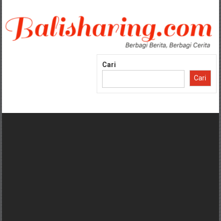
Lompat
ke
konten
Cari
Cari