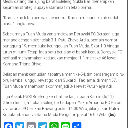
Meski datang dari ujung barat Buleleng, Sukla Bali menerapkan
sejumlah strategi supaya stamina tim tetap prima.
”Kami akan tetap bermain seperti ini. Karena menang kalah sudah
biasa,” ungkapnya.
Sebelumnya Tuan Muda yang melawan Dorayaki FC Beratan juga
menang dengan skor telak 3-1. Putu Zheva Ardia, pemain nomor
punggung 19, membuka keunggulan Tuan Muda. Skor 1-0 hingga
turun minum. Tetapi laga baru berjalan di babak kedua, Dorayaki FC
berhasil menyamakan kedudukan menjadi 1-1 menit ke-46 lewat
Komang Trisna Dhiva.
Delapan menit kemudian, tepatnya menit ke-54, tim berseragam biru-
biru kembali unggul lewat gol dari Sukardi. Tak lama, di menit 57,
Tuan Muda menambah skor menjadi 3-1 lewat Putu Naya Adi.
Liga Askab PSSI Buleleng kembali berlanjut pada Kamis (6/11).
Giliran tim Liga 1 akan saling berhadapan. Yakni Amartha FC Patas
vs Taruna 99 Celukan Bawang pukul 14.00 Wita, dilanjutkan Putra
Kubutambahan vs Satria Muda Pengulon pukul 16.00 Wita.
(bs)
Facebook
Twitter
Email
Telegram
WhatsApp
Line
Share