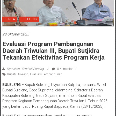
BERITA
BULELENG
23 Oktober 2025
Evaluasi Program Pembangunan
Daerah Triwulan III, Bupati Sutjidra
Tekankan Efektivitas Program Kerja
Diposkan Oleh:Bali Sharing
0 Komentar
Bupati Buleleng
,
Evaluasi Pembangunan
BULELENG
– Bupati Buleleng, I Nyoman Sutjidra, bersama Wakil
Bupati Buleleng, Gede Supriatna, didampingi Sekretaris Daerah
Kabupaten Buleleng, Gede Suyasa, memimpin Rapat Evaluasi
Program Kegiatan Pembangunan Daerah Triwulan III Tahun 2025
yang bertempat di Ruang Rapat Bappeda, Kamis (23/10/2025).
Bupati Sutjidra menyampaikan, rapat evaluasi program