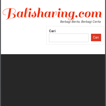
Lompat
ke
konten
Cari
Cari