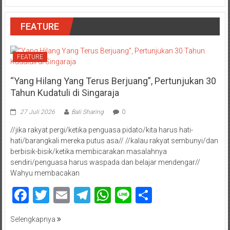
FEATURE
FEATURE
“Yang Hilang Yang Terus Berjuang”, Pertunjukan 30
Tahun Kudatuli di Singaraja
27 Juli 2026
Bali Sharing
0
//jika rakyat pergi/ketika penguasa pidato/kita harus hati-
hati/barangkali mereka putus asa// //kalau rakyat sembunyi/dan
berbisik-bisik/ketika membicarakan masalahnya
sendiri/penguasa harus waspada dan belajar mendengar//
Wahyu membacakan
Facebook
Twitter
Email
Telegram
WhatsApp
Line
Share
Selengkapnya