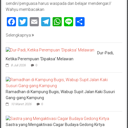
sendiri/penguasa harus waspada dan belajar mendengar//
Wahyu membacakan
Facebook
Twitter
Email
Telegram
WhatsApp
Line
Share
Selengkapnya
Dur-Padi,
Ketika Perempuan ‘Dipaksa’ Melawan
8 Juli 2026
0
Ramadhan di Kampung Bugis, Wabup Supit Jalan Kaki Susuri
Gang-gang Kampung
10 Maret 2026
0
Sastra yang Mengaktivasi Cagar Budaya Gedong Kirtya