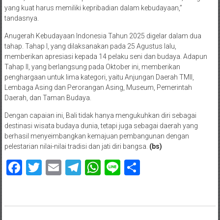
yang kuat harus memiliki kepribadian dalam kebudayaan,”
tandasnya.
Anugerah Kebudayaan Indonesia Tahun 2025 digelar dalam dua
tahap. Tahap I, yang dilaksanakan pada 25 Agustus lalu,
memberikan apresiasi kepada 14 pelaku seni dan budaya. Adapun
Tahap II, yang berlangsung pada Oktober ini, memberikan
penghargaan untuk lima kategori, yaitu Anjungan Daerah TMII,
Lembaga Asing dan Perorangan Asing, Museum, Pemerintah
Daerah, dan Taman Budaya.
Dengan capaian ini, Bali tidak hanya mengukuhkan diri sebagai
destinasi wisata budaya dunia, tetapi juga sebagai daerah yang
berhasil menyeimbangkan kemajuan pembangunan dengan
pelestarian nilai-nilai tradisi dan jati diri bangsa.
(bs)
Facebook
Twitter
Email
Telegram
WhatsApp
Line
Share