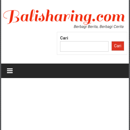
Lompat
ke
konten
Cari
Cari