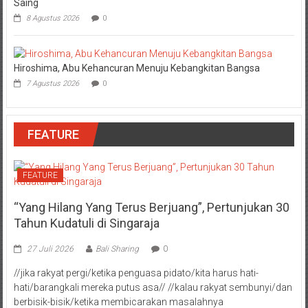
Saing
8 Agustus 2026
0
Hiroshima, Abu Kehancuran Menuju Kebangkitan Bangsa
7 Agustus 2026
0
FEATURE
FEATURE
“Yang Hilang Yang Terus Berjuang”, Pertunjukan 30
Tahun Kudatuli di Singaraja
27 Juli 2026
Bali Sharing
0
//jika rakyat pergi/ketika penguasa pidato/kita harus hati-
hati/barangkali mereka putus asa// //kalau rakyat sembunyi/dan
berbisik-bisik/ketika membicarakan masalahnya