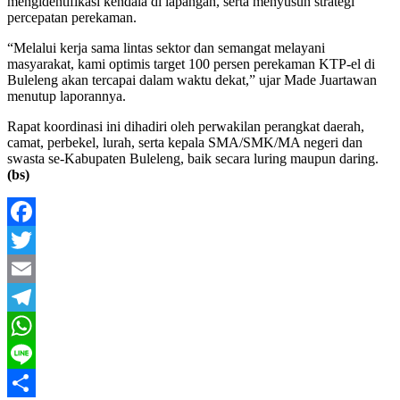
mengidentifikasi kendala di lapangan, serta menyusun strategi
percepatan perekaman.
“Melalui kerja sama lintas sektor dan semangat melayani
masyarakat, kami optimis target 100 persen perekaman KTP-el di
Buleleng akan tercapai dalam waktu dekat,” ujar Made Juartawan
menutup laporannya.
Rapat koordinasi ini dihadiri oleh perwakilan perangkat daerah,
camat, perbekel, lurah, serta kepala SMA/SMK/MA negeri dan
swasta se-Kabupaten Buleleng, baik secara luring maupun daring.
(bs)
Facebook
Twitter
Email
Telegram
WhatsApp
Line