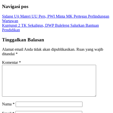
Share
Navigasi pos
Sidang Uji Materi UU Pers, PWI Minta MK Pertegas Perlindungan
Wartawan
Kunjungi 2 TK Sekaligus, DWP Buleleng Salurkan Bantuan
Pendidikan
Tinggalkan Balasan
Alamat email Anda tidak akan dipublikasikan.
Ruas yang wajib
ditandai
*
Komentar
*
Nama
*