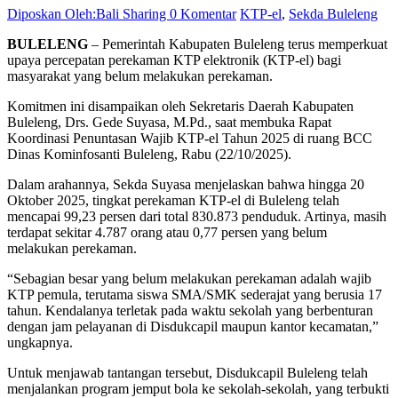
Diposkan Oleh:Bali Sharing
0 Komentar
KTP-el
,
Sekda Buleleng
BULELENG
– Pemerintah Kabupaten Buleleng terus memperkuat
upaya percepatan perekaman KTP elektronik (KTP-el) bagi
masyarakat yang belum melakukan perekaman.
Komitmen ini disampaikan oleh Sekretaris Daerah Kabupaten
Buleleng, Drs. Gede Suyasa, M.Pd., saat membuka Rapat
Koordinasi Penuntasan Wajib KTP-el Tahun 2025 di ruang BCC
Dinas Kominfosanti Buleleng, Rabu (22/10/2025).
Dalam arahannya, Sekda Suyasa menjelaskan bahwa hingga 20
Oktober 2025, tingkat perekaman KTP-el di Buleleng telah
mencapai 99,23 persen dari total 830.873 penduduk. Artinya, masih
terdapat sekitar 4.787 orang atau 0,77 persen yang belum
melakukan perekaman.
“Sebagian besar yang belum melakukan perekaman adalah wajib
KTP pemula, terutama siswa SMA/SMK sederajat yang berusia 17
tahun. Kendalanya terletak pada waktu sekolah yang berbenturan
dengan jam pelayanan di Disdukcapil maupun kantor kecamatan,”
ungkapnya.
Untuk menjawab tantangan tersebut, Disdukcapil Buleleng telah
menjalankan program jemput bola ke sekolah-sekolah, yang terbukti