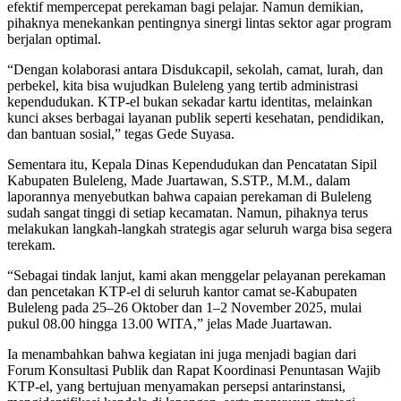
efektif mempercepat perekaman bagi pelajar. Namun demikian,
pihaknya menekankan pentingnya sinergi lintas sektor agar program
berjalan optimal.
“Dengan kolaborasi antara Disdukcapil, sekolah, camat, lurah, dan
perbekel, kita bisa wujudkan Buleleng yang tertib administrasi
kependudukan. KTP-el bukan sekadar kartu identitas, melainkan
kunci akses berbagai layanan publik seperti kesehatan, pendidikan,
dan bantuan sosial,” tegas Gede Suyasa.
Sementara itu, Kepala Dinas Kependudukan dan Pencatatan Sipil
Kabupaten Buleleng, Made Juartawan, S.STP., M.M., dalam
laporannya menyebutkan bahwa capaian perekaman di Buleleng
sudah sangat tinggi di setiap kecamatan. Namun, pihaknya terus
melakukan langkah-langkah strategis agar seluruh warga bisa segera
terekam.
“Sebagai tindak lanjut, kami akan menggelar pelayanan perekaman
dan pencetakan KTP-el di seluruh kantor camat se-Kabupaten
Buleleng pada 25–26 Oktober dan 1–2 November 2025, mulai
pukul 08.00 hingga 13.00 WITA,” jelas Made Juartawan.
Ia menambahkan bahwa kegiatan ini juga menjadi bagian dari
Forum Konsultasi Publik dan Rapat Koordinasi Penuntasan Wajib
KTP-el, yang bertujuan menyamakan persepsi antarinstansi,