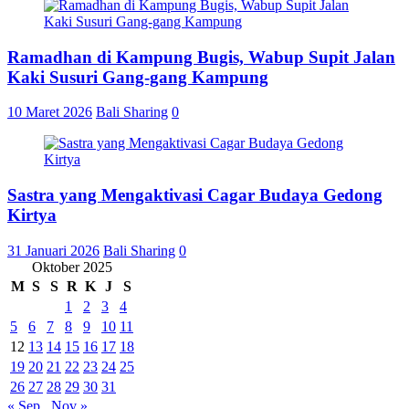
Ramadhan di Kampung Bugis, Wabup Supit Jalan
Kaki Susuri Gang-gang Kampung
10 Maret 2026
Bali Sharing
0
Sastra yang Mengaktivasi Cagar Budaya Gedong
Kirtya
31 Januari 2026
Bali Sharing
0
Oktober 2025
M
S
S
R
K
J
S
1
2
3
4
5
6
7
8
9
10
11
12
13
14
15
16
17
18
19
20
21
22
23
24
25
26
27
28
29
30
31
« Sep
Nov »