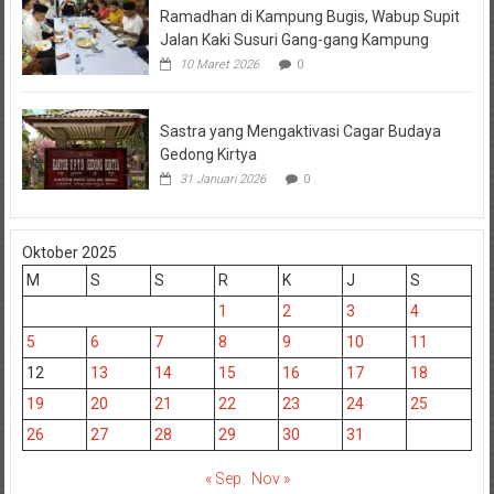
Ramadhan di Kampung Bugis, Wabup Supit
Jalan Kaki Susuri Gang-gang Kampung
10 Maret 2026
0
Sastra yang Mengaktivasi Cagar Budaya
Gedong Kirtya
31 Januari 2026
0
Oktober 2025
M
S
S
R
K
J
S
1
2
3
4
5
6
7
8
9
10
11
12
13
14
15
16
17
18
19
20
21
22
23
24
25
26
27
28
29
30
31
« Sep
Nov »