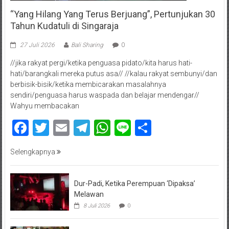
“Yang Hilang Yang Terus Berjuang”, Pertunjukan 30
Tahun Kudatuli di Singaraja
27 Juli 2026
Bali Sharing
0
//jika rakyat pergi/ketika penguasa pidato/kita harus hati-
hati/barangkali mereka putus asa// //kalau rakyat sembunyi/dan
berbisik-bisik/ketika membicarakan masalahnya
sendiri/penguasa harus waspada dan belajar mendengar//
Wahyu membacakan
Facebook
Twitter
Email
Telegram
WhatsApp
Line
Share
Selengkapnya
Dur-Padi, Ketika Perempuan ‘Dipaksa’
Melawan
8 Juli 2026
0