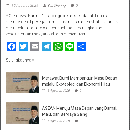
10 Agustus 2026
Bali Sharing
0
* Oleh Lewa Karma “Teknologi bukan sekadar alat untuk
mempercepat pekerjaan, melainkan instrumen strategis untuk
memperkuat tata kelola pemerintahan, meningkatkan
kesejahteraan masyarakat, dan menentukan
Facebook
Twitter
Email
Telegram
WhatsApp
Line
Share
Selengkapnya
Merawat Bumi Membangun Masa Depan
melalui Ekoteologi dan Ekonomi Hijau
8 Agustus 2026
0
ASEAN Menuju Masa Depan yang Damai,
Maju, dan Berdaya Saing
8 Agustus 2026
0