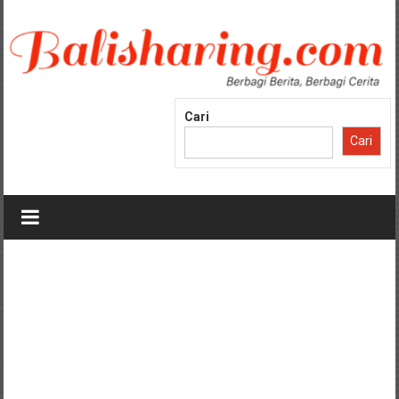
Lompat
ke
konten
Cari
Cari