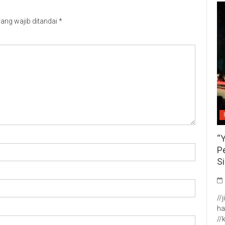
ang wajib ditandai
*
“
P
S
//
ha
//