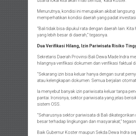
usaha lokal kita akan mati semua,” kata Koster.
Menurutnya, kondisi ini merupakan akibat langsun
memperhatikan kondisi daerah yang padat investasi s
“Bali tidak bisa dipukul rata dengan daerah lain. K
yang lebih besar di daerah,” tegasnya.
Dua Verifikasi Hilang, Izin Pariwisata Risiko Ting
Sekretaris Daerah Provinsi Bali Dewa Made Indra m
hilangnya verifikasi dokumen dan verifikasi faktual 
“Sekarang izin bisa keluar hanya dengan surat perny
atau kelengkapan dokumen. Semua berjalan otomatis
Ia menyebut banyak izin pariwisata keluar tanpa p
pantai. Ironisnya, sektor pariwisata yang jelas berisi
sistem OSS.
“Seharusnya sektor pariwisata di Bali dikategorikan 
besar terhadap lingkungan dan masyarakat,” tegasn
Baik Gubernur Koster maupun Sekda Dewa Indra s