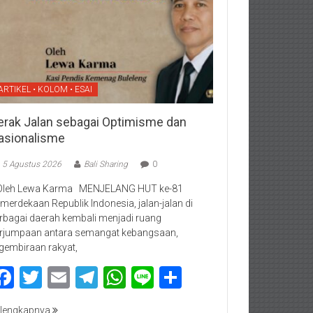
ARTIKEL • KOLOM • ESAI
erak Jalan sebagai Optimisme dan
asionalisme
5 Agustus 2026
Bali Sharing
0
Oleh Lewa Karma MENJELANG HUT ke-81
merdekaan Republik Indonesia, jalan-jalan di
rbagai daerah kembali menjadi ruang
rjumpaan antara semangat kebangsaan,
gembiraan rakyat,
Facebook
Twitter
Email
Telegram
WhatsApp
Line
Share
lengkapnya