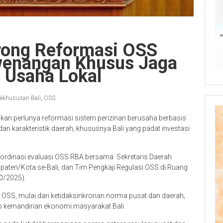
rong Reformasi OSS
wenangan Khusus Jaga
 Usaha Lokal
ekhususan Bali
,
OSS
an perlunya reformasi sistem perizinan berusaha berbasis
dan karakteristik daerah, khususnya Bali yang padat investasi
oordinasi evaluasi OSS RBA bersama Sekretaris Daerah
aten/Kota se-Bali, dan Tim Pengkaji Regulasi OSS di Ruang
0/2025).
SS, mulai dari ketidaksinkronan norma pusat dan daerah,
ap kemandirian ekonomi masyarakat Bali.