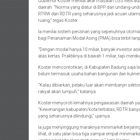
Gubernur Koster menilai akar masalah OSS RBA ada
daerah. “Norma yang diatur di BPP dan undang-und
RTRW dan RDTR yang seharusnya jadi acuan utama. 
ruang,” tegas Koster.
Ia menilai sistem perizinan yang sepenuhnya otoma
bagi Penanaman Modal Asing (PMA) bisa terbit tanpa
“Dengan modal hanya 10 miliar, banyak investor asin
atas kertas. Praktiknya di bawah 1 miliar, tapi mere
Koster mencontohkan, di Kabupaten Badung saja leb
belum termasuk usaha bahan bangunan dan kuliner ya
“Kalau dibiarkan, pelaku luar akan membanjiri sekt
rakyat akan lumpuh,” katanya.
Koster menyoroti lemahnya pengawasan daerah yan
“Kewenangan kabupaten/kota terbatas, RDTR banyak 
yang seharusnya dilindungi,” ujarnya.
Ia juga menyinggung maraknya minimarket berjaring
lihat, di satu jalan bisa tiga sampai empat minimark