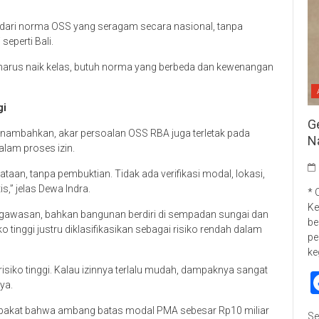
g dari norma OSS yang seragam secara nasional, tanpa
eperti Bali.
ita harus naik kelas, butuh norma yang berbeda dan kewenangan
gi
G
enambahkan, akar persoalan OSS RBA juga terletak pada
N
dalam proses izin.
ataan, tanpa pembuktian. Tidak ada verifikasi modal, lokasi,
,” jelas Dewa Indra.
* 
Ke
engawasan, bahkan bangunan berdiri di sempadan sungai dan
be
ko tinggi justru diklasifikasikan sebagai risiko rendah dalam
pe
ke
risiko tinggi. Kalau izinnya terlalu mudah, dampaknya sangat
ya.
epakat bahwa ambang batas modal PMA sebesar Rp10 miliar
Se