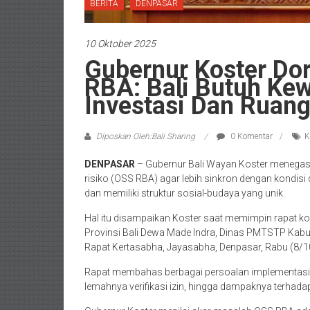
BERITA
DENPASAR
10 Oktober 2025
Gubernur Koster Do
RBA: Bali Butuh Ke
Investasi Dan Ruang
Diposkan Oleh:Bali Sharing
0 Komentar
K
DENPASAR
– Gubernur Bali Wayan Koster menegask
risiko (OSS RBA) agar lebih sinkron dengan kondisi 
dan memiliki struktur sosial-budaya yang unik.
Hal itu disampaikan Koster saat memimpin rapat k
Provinsi Bali Dewa Made Indra, Dinas PMTSTP Kabup
Rapat Kertasabha, Jayasabha, Denpasar, Rabu (8/1
Rapat membahas berbagai persoalan implementasi O
lemahnya verifikasi izin, hingga dampaknya terhad