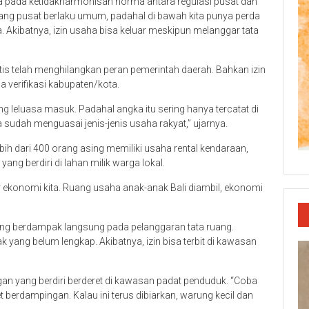
 pada ketidakharmonisan norma antara regulasi pusat dan
ang pusat berlaku umum, padahal di bawah kita punya perda
Akibatnya, izin usaha bisa keluar meskipun melanggar tata
tis telah menghilangkan peran pemerintah daerah. Bahkan izin
 verifikasi kabupaten/kota.
g leluasa masuk. Padahal angka itu sering hanya tercatat di
ka sudah menguasai jenis-jenis usaha rakyat,” ujarnya.
ih dari 400 orang asing memiliki usaha rental kendaraan,
ng berdiri di lahan milik warga lokal.
or ekonomi kita. Ruang usaha anak-anak Bali diambil, ekonomi
g berdampak langsung pada pelanggaran tata ruang.
yang belum lengkap. Akibatnya, izin bisa terbit di kawasan
an yang berdiri berderet di kawasan padat penduduk. “Coba
et berdampingan. Kalau ini terus dibiarkan, warung kecil dan