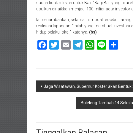
sudah tidak relevan untuk Bali. “Bagi Bali yang nilai e
usulkan dinaikkan menjadi 100 miliar agar investor 
Ia menambahkan, selama ini modal tersebut jarang te
realisasi lapangan. “Inilah yang membuat investasi
hidup pelaku lokal,” katanya.
(bs)
Facebook
Twitter
Email
Telegram
WhatsAp
Line
Sha
Navigasi
Jaga Wisatawan, Gubernur Koster akan Bentuk
pos
Buleleng Tambah 14 Sekolah
Tinggalkan Balasan