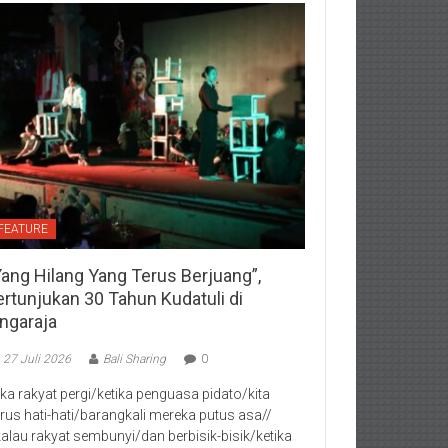
FEATURE
Yang Hilang Yang Terus Berjuang”,
ertunjukan 30 Tahun Kudatuli di
ingaraja
27 Juli 2026
Bali Sharing
0
jika rakyat pergi/ketika penguasa pidato/kita
rus hati-hati/barangkali mereka putus asa//
kalau rakyat sembunyi/dan berbisik-bisik/ketika