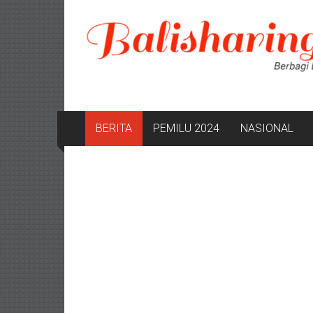
Lompat
ke
konten
BERITA
PEMILU 2024
NASIONAL