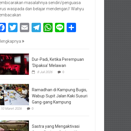
mbicarakan masalahnya sendiri/penguasa
rus waspada dan belajar mendengar// Wahyu
embacakan
Facebook
Twitter
Email
Telegram
WhatsApp
Line
Share
lengkapnya
Dur-Padi, Ketika Perempuan
‘Dipaksa’ Melawan
8 Juli 2026
0
Ramadhan di Kampung Bugis,
Wabup Supit Jalan Kaki Susuri
Gang-gang Kampung
10 Maret 2026
0
Sastra yang Mengaktivasi