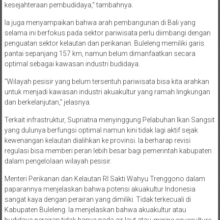
kesejahteraan pembudidaya,” tambahnya.
Ia juga menyampaikan bahwa arah pembangunan di Bali yang
selama ini berfokus pada sektor pariwisata perlu diimbangi dengan
penguatan sektor kelautan dan perikanan. Buleleng memiliki garis
pantai sepanjang 157 km, namun belum dimanfaatkan secara
optimal sebagai kawasan industri budidaya.
“Wilayah pesisir yang belum tersentuh pariwisata bisa kita arahkan
untuk menjadi kawasan industri akuakultur yang ramah lingkungan
dan berkelanjutan,” jelasnya.
Terkait infrastruktur, Supriatna menyinggung Pelabuhan Ikan Sangsit
yang dulunya berfungsi optimal namun kini tidak lagi aktif sejak
kewenangan kelautan dialihkan ke provinsi. Ia berharap revisi
regulasi bisa memberi peran lebih besar bagi pemerintah kabupaten
dalam pengelolaan wilayah pesisir.
Menteri Perikanan dan Kelautan RI Sakti Wahyu Trenggono dalam
paparannya menjelaskan bahwa potensi akuakultur Indonesia
sangat kaya dengan perairan yang dimiliki. Tidak terkecuali di
Kabupaten Buleleng. Ia menjelaskan bahwa akuakultur atau
budidaya perairan tidak hanya pada air laut atau
marine aquaculture
.