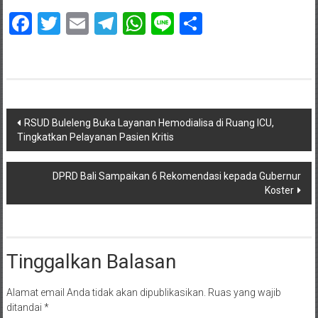
Facebook
Twitter
Email
Telegram
WhatsApp
Line
Share
Navigasi
RSUD Buleleng Buka Layanan Hemodialisa di Ruang ICU,
Tingkatkan Pelayanan Pasien Kritis
pos
DPRD Bali Sampaikan 6 Rekomendasi kepada Gubernur
Koster
Tinggalkan Balasan
Alamat email Anda tidak akan dipublikasikan.
Ruas yang wajib
ditandai
*