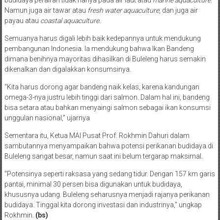
Namun juga air tawar atau
fresh water aquaculture
, dan juga air
payau atau
coastal aquaculture.
Semuanya harus digali lebih baik kedepannya untuk mendukung
pembangunan Indonesia. Ia mendukung bahwa Ikan Bandeng
dimana benihnya mayoritas dihasilkan di Buleleng harus semakin
dikenalkan dan digalakkan konsumsinya.
“Kita harus dorong agar bandeng naik kelas, karena kandungan
omega-3-nya justru lebih tinggi dari salmon. Dalam hal ini, bandeng
bisa setara atau bahkan menyaingi salmon sebagai ikan konsumsi
unggulan nasional,” ujarnya
Sementara itu, Ketua MAI Pusat Prof. Rokhmin Dahuri dalam
sambutannya menyampaikan bahwa potensi perikanan budidaya di
Buleleng sangat besar, namun saat ini belum tergarap maksimal.
“Potensinya seperti raksasa yang sedang tidur. Dengan 157 km garis
pantai, minimal 30 persen bisa digunakan untuk budidaya,
khususnya udang. Buleleng seharusnya menjadi rajanya perikanan
budidaya. Tinggal kita dorong investasi dan industrinya,” ungkap
Rokhmin.
(bs)