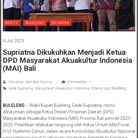
BERITA
BULELENG
EKONOMI
9 Juli 2025
Supriatna Dikukuhkan Menjadi Ketua
DPD Masyarakat Akuakultur Indonesia
(MAI) Bali
Diposkan Oleh:Bali Sharing
0 Komentar
Gede Supriatna
,
Masyarakat Akuakultur Indonesia
,
Potensi Laut Buleleng
BULELENG
– Wakil Bupati Buleleng, Gede Supriatna, resmi
dikukuhkan sebagai Ketua Dewan Pimpinan Daerah (DPD)
Masyarakat Akuakultur Indonesia (MAI) Provinsi Bali periode 2025–
2029. Pelantikan dilakukan langsung oleh Ketua Umum MAI Pusat,
Prof. Rokhmin Dahuri, dalam acara Konsolidasi Akuakultur Nasional
yang berlangsung di Auditorium Universitas Pendidikan Ganesha