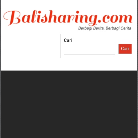
Lompat
ke
konten
Cari
Cari