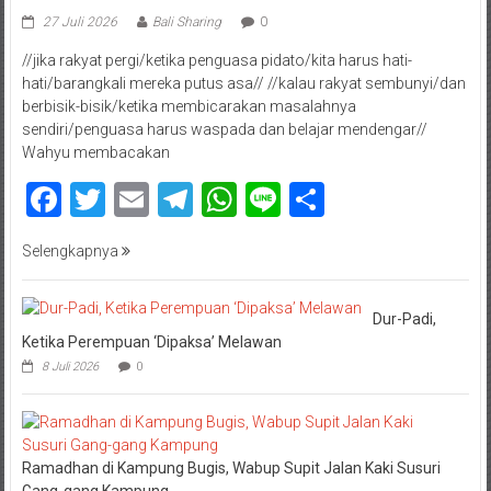
27 Juli 2026
Bali Sharing
0
//jika rakyat pergi/ketika penguasa pidato/kita harus hati-
hati/barangkali mereka putus asa// //kalau rakyat sembunyi/dan
berbisik-bisik/ketika membicarakan masalahnya
sendiri/penguasa harus waspada dan belajar mendengar//
Wahyu membacakan
Facebook
Twitter
Email
Telegram
WhatsApp
Line
Share
Selengkapnya
Dur-Padi,
Ketika Perempuan ‘Dipaksa’ Melawan
8 Juli 2026
0
Ramadhan di Kampung Bugis, Wabup Supit Jalan Kaki Susuri
Gang-gang Kampung