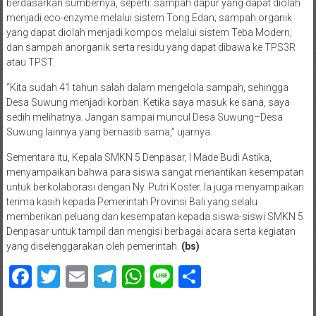
berdasarkan sumbernya, seperti: sampah dapur yang dapat diolah
menjadi eco-enzyme melalui sistem Tong Edan; sampah organik
yang dapat diolah menjadi kompos melalui sistem Teba Modern;
dan sampah anorganik serta residu yang dapat dibawa ke TPS3R
atau TPST.
“Kita sudah 41 tahun salah dalam mengelola sampah, sehingga
Desa Suwung menjadi korban. Ketika saya masuk ke sana, saya
sedih melihatnya. Jangan sampai muncul Desa Suwung–Desa
Suwung lainnya yang bernasib sama,” ujarnya.
Sementara itu, Kepala SMKN 5 Denpasar, I Made Budi Astika,
menyampaikan bahwa para siswa sangat menantikan kesempatan
untuk berkolaborasi dengan Ny. Putri Koster. Ia juga menyampaikan
terima kasih kepada Pemerintah Provinsi Bali yang selalu
memberikan peluang dan kesempatan kepada siswa-siswi SMKN 5
Denpasar untuk tampil dan mengisi berbagai acara serta kegiatan
yang diselenggarakan oleh pemerintah.
(bs)
Facebook
Twitter
Email
Telegram
WhatsApp
Line
Share