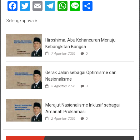
Facebook
Twitter
Email
Telegram
WhatsApp
Line
Share
Selengkapnya
Hiroshima, Abu Kehancuran Menuju
Kebangkitan Bangsa
7 Agustus 2026
0
Gerak Jalan sebagai Optimisme dan
Nasionalisme
5 Agustus 2026
0
Merajut Nasionalisme Inklusif sebagai
Amanah Proklamasi
2 Agustus 2026
0