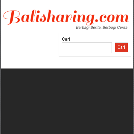
Lompat
ke
konten
Cari
Cari