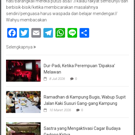
hati/barangkali mereka putus asa// //kalau rakyat sembunyi/dan
berbisik-bisik/ketika membicarakan masalahnya
sendiri/penguasa harus waspada dan belajar mendengar//
Wahyu membacakan
Facebook
Twitter
Email
Telegram
WhatsApp
Line
Share
Selengkapnya
Dur-Padi, Ketika Perempuan ‘Dipaksa’
Melawan
8 Juli 2026
0
Ramadhan di Kampung Bugis, Wabup Supit
Jalan Kaki Susuri Gang-gang Kampung
10 Maret 2026
0
Sastra yang Mengaktivasi Cagar Budaya
Gedong Kirtya