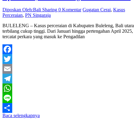
Diposkan Oleh:Bali Sharing
0 Komentar
Gugatan Cerai
,
Kasus
Perceraian
,
PN Singaraja
BULELENG – Kasus perceraian di Kabupaten Buleleng, Bali utara
terbilang cukup tinggi. Dari Januari hingga pertengahan April 2025,
tercatat perkara yang masuk ke Pengadilan
Facebook
Twitter
Email
Telegram
WhatsApp
Line
Baca selengkapnya
Share