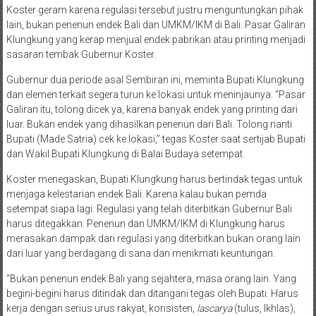
Koster geram karena regulasi tersebut justru menguntungkan pihak
lain, bukan penenun endek Bali dan UMKM/IKM di Bali. Pasar Galiran
Klungkung yang kerap menjual endek pabrikan atau printing menjadi
sasaran tembak Gubernur Koster.
Gubernur dua periode asal Sembiran ini, meminta Bupati Klungkung
dan elemen terkait segera turun ke lokasi untuk meninjaunya. “Pasar
Galiran itu, tolong dicek ya, karena banyak endek yang printing dari
luar. Bukan endek yang dihasilkan penenun dari Bali. Tolong nanti
Bupati (Made Satria) cek ke lokasi,” tegas Koster saat sertijab Bupati
dan Wakil Bupati Klungkung di Balai Budaya setempat.
Koster menegaskan, Bupati Klungkung harus bertindak tegas untuk
menjaga kelestarian endek Bali. Karena kalau bukan pemda
setempat siapa lagi. Regulasi yang telah diterbitkan Gubernur Bali
harus ditegakkan. Penenun dan UMKM/IKM di Klungkung harus
merasakan dampak dari regulasi yang diterbitkan bukan orang lain
dari luar yang berdagang di sana dan menikmati keuntungan.
“Bukan penenun endek Bali yang sejahtera, masa orang lain. Yang
begini-begini harus ditindak dan ditangani tegas oleh Bupati. Harus
kerja dengan serius urus rakyat, konsisten,
lascarya
(tulus, Ikhlas),