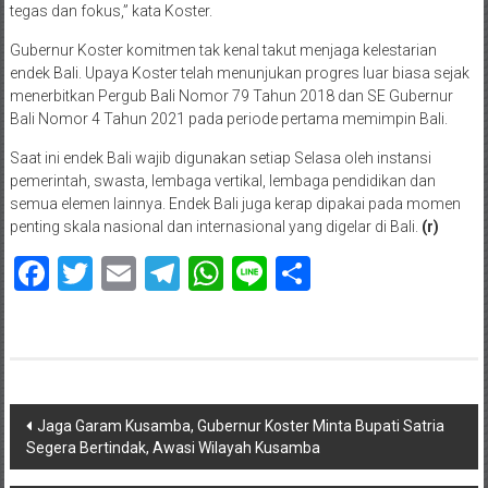
tegas dan fokus,” kata Koster.
Gubernur Koster komitmen tak kenal takut menjaga kelestarian
endek Bali. Upaya Koster telah menunjukan progres luar biasa sejak
menerbitkan Pergub Bali Nomor 79 Tahun 2018 dan SE Gubernur
Bali Nomor 4 Tahun 2021 pada periode pertama memimpin Bali.
Saat ini endek Bali wajib digunakan setiap Selasa oleh instansi
pemerintah, swasta, lembaga vertikal, lembaga pendidikan dan
semua elemen lainnya. Endek Bali juga kerap dipakai pada momen
penting skala nasional dan internasional yang digelar di Bali.
(r)
Facebook
Twitter
Email
Telegram
WhatsApp
Line
Share
Navigasi
Jaga Garam Kusamba, Gubernur Koster Minta Bupati Satria
Segera Bertindak, Awasi Wilayah Kusamba
pos