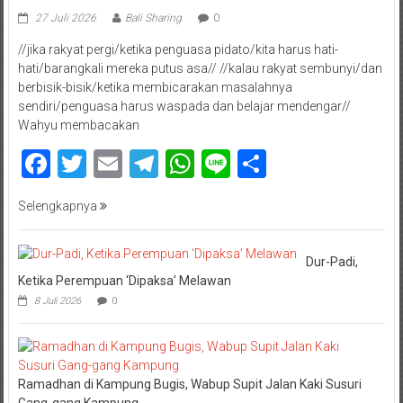
27 Juli 2026
Bali Sharing
0
//jika rakyat pergi/ketika penguasa pidato/kita harus hati-
hati/barangkali mereka putus asa// //kalau rakyat sembunyi/dan
berbisik-bisik/ketika membicarakan masalahnya
sendiri/penguasa harus waspada dan belajar mendengar//
Wahyu membacakan
Facebook
Twitter
Email
Telegram
WhatsApp
Line
Share
Selengkapnya
Dur-Padi,
Ketika Perempuan ‘Dipaksa’ Melawan
8 Juli 2026
0
Ramadhan di Kampung Bugis, Wabup Supit Jalan Kaki Susuri
Gang-gang Kampung