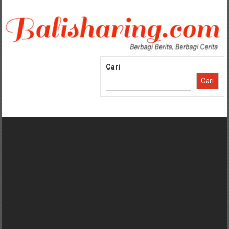
Lompat
ke
konten
Cari
Cari