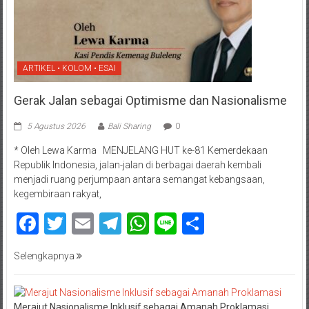
ARTIKEL • KOLOM • ESAI
Gerak Jalan sebagai Optimisme dan Nasionalisme
5 Agustus 2026
Bali Sharing
0
* Oleh Lewa Karma MENJELANG HUT ke-81 Kemerdekaan
Republik Indonesia, jalan-jalan di berbagai daerah kembali
menjadi ruang perjumpaan antara semangat kebangsaan,
kegembiraan rakyat,
Facebook
Twitter
Email
Telegram
WhatsApp
Line
Share
Selengkapnya
Merajut Nasionalisme Inklusif sebagai Amanah Proklamasi