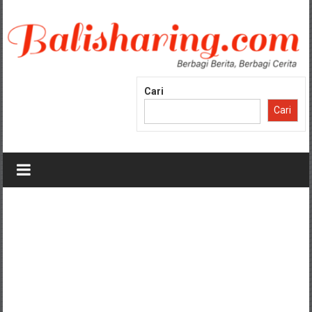
Lompat
ke
konten
Cari
Cari