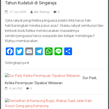
Tahun Kudatuli di Singaraja
27 Juli 2026
Bali Sharing
0
//jika rakyat pergi/ketika penguasa pidato/kita harus hati-
hati/barangkali mereka putus asa// //kalau rakyat sembunyi/dan
berbisik-bisik/ketika membicarakan masalahnya
sendiri/penguasa harus waspada dan belajar mendengar//
Wahyu membacakan
Facebook
Twitter
Email
Telegram
WhatsApp
Line
Share
Selengkapnya
Dur-Padi,
Ketika Perempuan ‘Dipaksa’ Melawan
8 Juli 2026
0