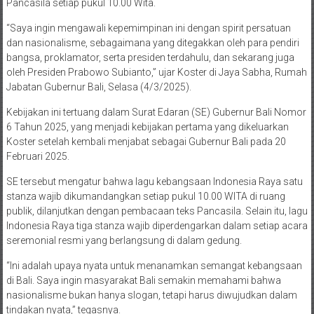
Pancasila setiap pukul 10.00 Wita.
“Saya ingin mengawali kepemimpinan ini dengan spirit persatuan
dan nasionalisme, sebagaimana yang ditegakkan oleh para pendiri
bangsa, proklamator, serta presiden terdahulu, dan sekarang juga
oleh Presiden Prabowo Subianto,” ujar Koster di Jaya Sabha, Rumah
Jabatan Gubernur Bali, Selasa (4/3/2025).
Kebijakan ini tertuang dalam Surat Edaran (SE) Gubernur Bali Nomor
6 Tahun 2025, yang menjadi kebijakan pertama yang dikeluarkan
Koster setelah kembali menjabat sebagai Gubernur Bali pada 20
Februari 2025.
SE tersebut mengatur bahwa lagu kebangsaan Indonesia Raya satu
stanza wajib dikumandangkan setiap pukul 10.00 WITA di ruang
publik, dilanjutkan dengan pembacaan teks Pancasila. Selain itu, lagu
Indonesia Raya tiga stanza wajib diperdengarkan dalam setiap acara
seremonial resmi yang berlangsung di dalam gedung.
“Ini adalah upaya nyata untuk menanamkan semangat kebangsaan
di Bali. Saya ingin masyarakat Bali semakin memahami bahwa
nasionalisme bukan hanya slogan, tetapi harus diwujudkan dalam
tindakan nyata,” tegasnya.