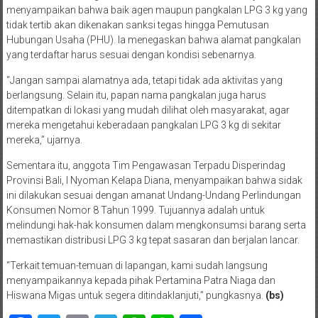
menyampaikan bahwa baik agen maupun pangkalan LPG 3 kg yang
tidak tertib akan dikenakan sanksi tegas hingga Pemutusan
Hubungan Usaha (PHU). Ia menegaskan bahwa alamat pangkalan
yang terdaftar harus sesuai dengan kondisi sebenarnya.
“Jangan sampai alamatnya ada, tetapi tidak ada aktivitas yang
berlangsung. Selain itu, papan nama pangkalan juga harus
ditempatkan di lokasi yang mudah dilihat oleh masyarakat, agar
mereka mengetahui keberadaan pangkalan LPG 3 kg di sekitar
mereka,” ujarnya.
Sementara itu, anggota Tim Pengawasan Terpadu Disperindag
Provinsi Bali, I Nyoman Kelapa Diana, menyampaikan bahwa sidak
ini dilakukan sesuai dengan amanat Undang-Undang Perlindungan
Konsumen Nomor 8 Tahun 1999. Tujuannya adalah untuk
melindungi hak-hak konsumen dalam mengkonsumsi barang serta
memastikan distribusi LPG 3 kg tepat sasaran dan berjalan lancar.
“Terkait temuan-temuan di lapangan, kami sudah langsung
menyampaikannya kepada pihak Pertamina Patra Niaga dan
Hiswana Migas untuk segera ditindaklanjuti,” pungkasnya.
(bs)