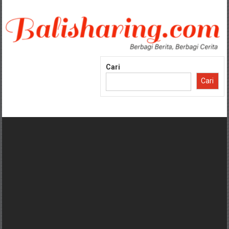
Lompat
ke
konten
Cari
Cari