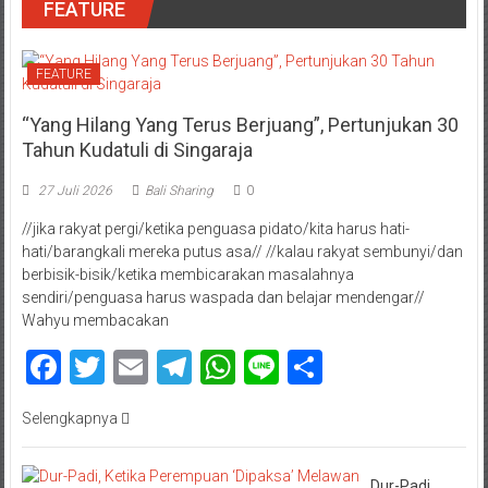
FEATURE
FEATURE
“Yang Hilang Yang Terus Berjuang”, Pertunjukan 30
Tahun Kudatuli di Singaraja
27 Juli 2026
Bali Sharing
0
//jika rakyat pergi/ketika penguasa pidato/kita harus hati-
hati/barangkali mereka putus asa// //kalau rakyat sembunyi/dan
berbisik-bisik/ketika membicarakan masalahnya
sendiri/penguasa harus waspada dan belajar mendengar//
Wahyu membacakan
Facebook
Twitter
Email
Telegram
WhatsApp
Line
Share
Selengkapnya
Dur-Padi,