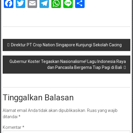
Facebook
Twitter
Email
Telegram
WhatsApp
Line
Share
Navigasi
Direktur PT Crop Nation Singapore Kunjungi Sekolah Cacing
pos
Gubernur Koster Tegaskan Nasionalisme! Lagu Indonesia Raya
dan Pancasila Bergema Tiap Pagi di Bali
Tinggalkan Balasan
Alamat email Anda tidak akan dipublikasikan.
Ruas yang wajib
ditandai
*
Komentar
*