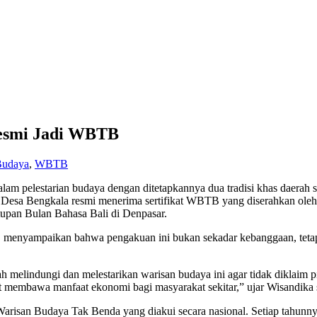
Resmi Jadi WBTB
Budaya
,
WBTB
alam pelestarian budaya dengan ditetapkannya dua tradisi khas daera
ri Desa Bengkala resmi menerima sertifikat WBTB yang diserahkan o
upan Bulan Bahasa Bali di Denpasar.
enyampaikan bahwa pengakuan ini bukan sekadar kebanggaan, tetapi
 melindungi dan melestarikan warisan budaya ini agar tidak diklaim pih
 membawa manfaat ekonomi bagi masyarakat sekitar,” ujar Wisandika sa
6 Warisan Budaya Tak Benda yang diakui secara nasional. Setiap tahu