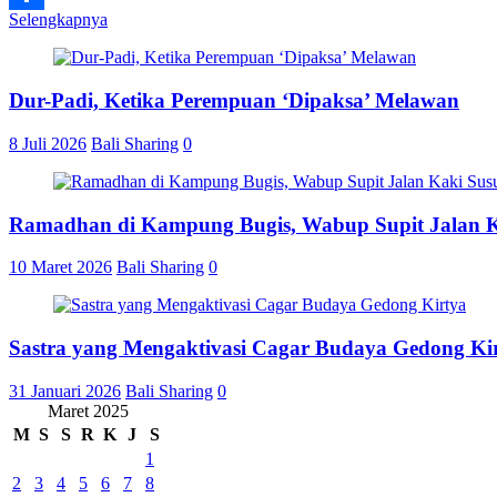
Selengkapnya
Share
Dur-Padi, Ketika Perempuan ‘Dipaksa’ Melawan
8 Juli 2026
Bali Sharing
0
Ramadhan di Kampung Bugis, Wabup Supit Jalan 
10 Maret 2026
Bali Sharing
0
Sastra yang Mengaktivasi Cagar Budaya Gedong Ki
31 Januari 2026
Bali Sharing
0
Maret 2025
M
S
S
R
K
J
S
1
2
3
4
5
6
7
8