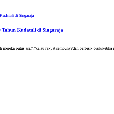
 Tahun Kudatuli di Singaraja
gkali mereka putus asa// //kalau rakyat sembunyi/dan berbisik-bisik/ke