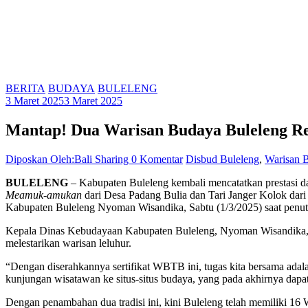
BERITA
BUDAYA
BULELENG
3 Maret 2025
3 Maret 2025
Mantap! Dua Warisan Budaya Buleleng 
Diposkan Oleh:Bali Sharing
0 Komentar
Disbud Buleleng
,
Warisan 
BULELENG
– Kabupaten Buleleng kembali mencatatkan prestasi d
Meamuk-amukan
dari Desa Padang Bulia dan Tari Janger Kolok da
Kabupaten Buleleng Nyoman Wisandika, Sabtu (1/3/2025) saat penut
Kepala Dinas Kebudayaan Kabupaten Buleleng, Nyoman Wisandika, m
melestarikan warisan leluhur.
“Dengan diserahkannya sertifikat WBTB ini, tugas kita bersama adalah
kunjungan wisatawan ke situs-situs budaya, yang pada akhirnya dapat
Dengan penambahan dua tradisi ini, kini Buleleng telah memiliki 1