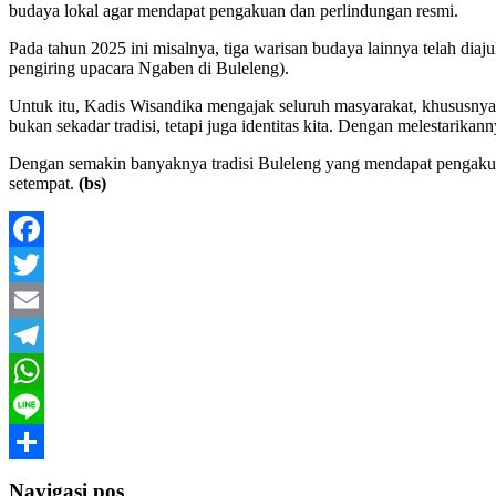
budaya lokal agar mendapat pengakuan dan perlindungan resmi.
Pada tahun 2025 ini misalnya, tiga warisan budaya lainnya telah dia
pengiring upacara Ngaben di Buleleng).
Untuk itu, Kadis Wisandika mengajak seluruh masyarakat, khususnya 
bukan sekadar tradisi, tetapi juga identitas kita. Dengan melestarika
Dengan semakin banyaknya tradisi Buleleng yang mendapat pengakuan
setempat.
(bs)
Facebook
Twitter
Email
Telegram
WhatsApp
Line
Share
Navigasi pos