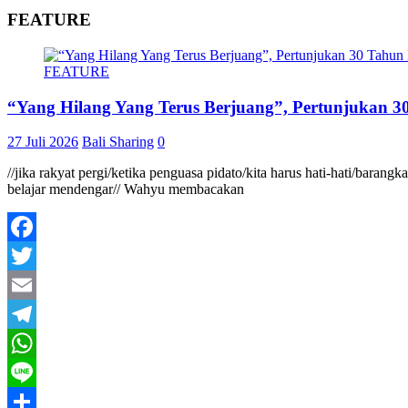
FEATURE
FEATURE
“Yang Hilang Yang Terus Berjuang”, Pertunjukan 30
27 Juli 2026
Bali Sharing
0
//jika rakyat pergi/ketika penguasa pidato/kita harus hati-hati/baran
belajar mendengar// Wahyu membacakan
Facebook
Twitter
Email
Telegram
WhatsApp
Line