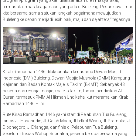
program-program yang akan dilaksanakan oleh masyarakat,
termasuk ormas keagamaan yang ada di Buleleng. Pesan saya, mari
kita bersama-sama satukan langkah bagaimana mewujudkan
Buleleng ke depan menjadi lebih baik, maju dan sejahtera,” tegasnya.
Kirab Ramadhan 1446 dilaksanakan kerjasama Dewan Masjid
Indonesia (DMI) Buleleng, Dewan Masjid Mushola (DMM) Kampung
Kajanan dan Badan Kontak Majelis Taklim (BKMT). Sebanyak 43
peserta dari remaja masjid, majelis taklim, taman pendidikan Al
Quran, termasuk PMM Al Hikmah Undiksha ikut meramaikan Kirab
Ramadhan 1446 H ini.
Rute Kirab Ramadhan 1446 yakni start di Pelabuhan Tua Buleleng,
lantas Jl. Hasanudin, Jl. Gajah Mada, Jl.Letkol Wisnu, Jl. Pramuka, Jl.
Diponegoro, J. Erlangga, dan finis di Pelabuhan Tua Buleleng.
Sebelum dilepas Wabup Supriatna, peserta berdoa bersama yang