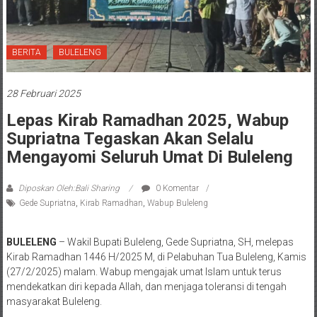
BERITA
BULELENG
28 Februari 2025
Lepas Kirab Ramadhan 2025, Wabup
Supriatna Tegaskan Akan Selalu
Mengayomi Seluruh Umat Di Buleleng
Diposkan Oleh:Bali Sharing
0 Komentar
Gede Supriatna
,
Kirab Ramadhan
,
Wabup Buleleng
BULELENG
– Wakil Bupati Buleleng, Gede Supriatna, SH, melepas
Kirab Ramadhan 1446 H/2025 M, di Pelabuhan Tua Buleleng, Kamis
(27/2/2025) malam. Wabup mengajak umat Islam untuk terus
mendekatkan diri kepada Allah, dan menjaga toleransi di tengah
masyarakat Buleleng.