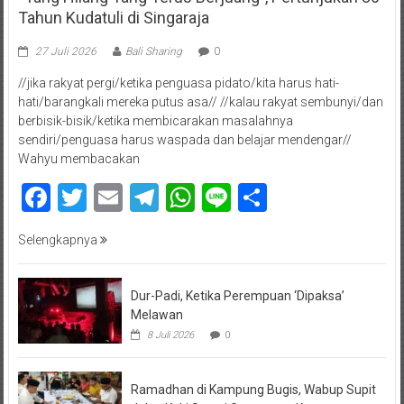
Tahun Kudatuli di Singaraja
27 Juli 2026
Bali Sharing
0
//jika rakyat pergi/ketika penguasa pidato/kita harus hati-
hati/barangkali mereka putus asa// //kalau rakyat sembunyi/dan
berbisik-bisik/ketika membicarakan masalahnya
sendiri/penguasa harus waspada dan belajar mendengar//
Wahyu membacakan
Facebook
Twitter
Email
Telegram
WhatsApp
Line
Share
Selengkapnya
Dur-Padi, Ketika Perempuan ‘Dipaksa’
Melawan
8 Juli 2026
0
Ramadhan di Kampung Bugis, Wabup Supit