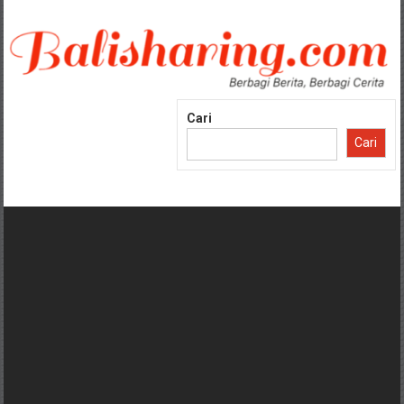
Lompat
ke
konten
Cari
Cari