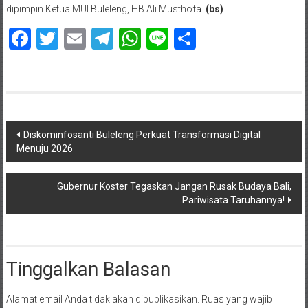
dipimpin Ketua MUI Buleleng, HB Ali Musthofa.
(bs)
Facebook
Twitter
Email
Telegram
WhatsApp
Line
Share
Navigasi
Diskominfosanti Buleleng Perkuat Transformasi Digital
Menuju 2026
pos
Gubernur Koster Tegaskan Jangan Rusak Budaya Bali,
Pariwisata Taruhannya!
Tinggalkan Balasan
Alamat email Anda tidak akan dipublikasikan.
Ruas yang wajib