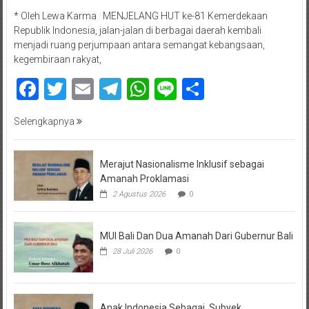
* Oleh Lewa Karma MENJELANG HUT ke-81 Kemerdekaan
Republik Indonesia, jalan-jalan di berbagai daerah kembali
menjadi ruang perjumpaan antara semangat kebangsaan,
kegembiraan rakyat,
Facebook
Twitter
Email
Telegram
WhatsApp
Line
Share
Selengkapnya
Merajut Nasionalisme Inklusif sebagai
Amanah Proklamasi
2 Agustus 2026
0
MUI Bali Dan Dua Amanah Dari Gubernur Bali
28 Juli 2026
0
Anak Indonesia Sebagai Subyek