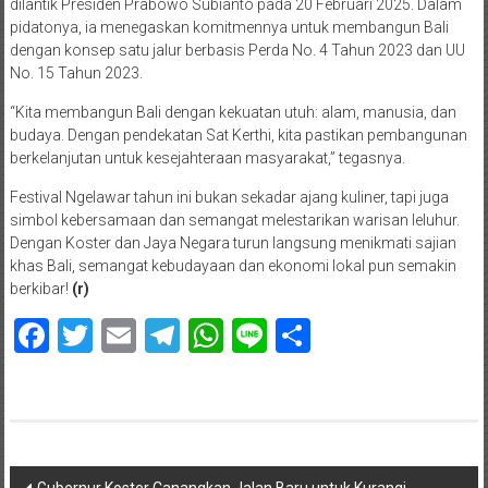
dilantik Presiden Prabowo Subianto pada 20 Februari 2025. Dalam
pidatonya, ia menegaskan komitmennya untuk membangun Bali
dengan konsep satu jalur berbasis Perda No. 4 Tahun 2023 dan UU
No. 15 Tahun 2023.
“Kita membangun Bali dengan kekuatan utuh: alam, manusia, dan
budaya. Dengan pendekatan Sat Kerthi, kita pastikan pembangunan
berkelanjutan untuk kesejahteraan masyarakat,” tegasnya.
Festival Ngelawar tahun ini bukan sekadar ajang kuliner, tapi juga
simbol kebersamaan dan semangat melestarikan warisan leluhur.
Dengan Koster dan Jaya Negara turun langsung menikmati sajian
khas Bali, semangat kebudayaan dan ekonomi lokal pun semakin
berkibar!
(r)
Facebook
Twitter
Email
Telegram
WhatsApp
Line
Share
Navigasi
Gubernur Koster Canangkan Jalan Baru untuk Kurangi