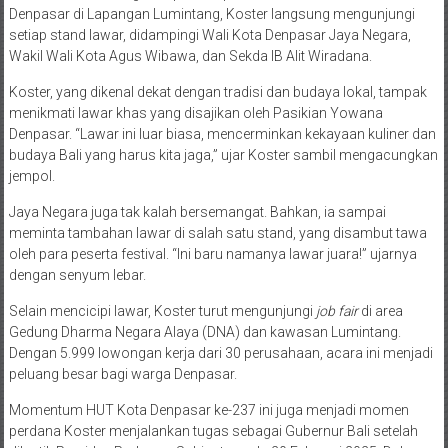
Denpasar di Lapangan Lumintang, Koster langsung mengunjungi
setiap stand lawar, didampingi Wali Kota Denpasar Jaya Negara,
Wakil Wali Kota Agus Wibawa, dan Sekda IB Alit Wiradana.
Koster, yang dikenal dekat dengan tradisi dan budaya lokal, tampak
menikmati lawar khas yang disajikan oleh Pasikian Yowana
Denpasar. “Lawar ini luar biasa, mencerminkan kekayaan kuliner dan
budaya Bali yang harus kita jaga,” ujar Koster sambil mengacungkan
jempol.
Jaya Negara juga tak kalah bersemangat. Bahkan, ia sampai
meminta tambahan lawar di salah satu stand, yang disambut tawa
oleh para peserta festival. “Ini baru namanya lawar juara!” ujarnya
dengan senyum lebar.
Selain mencicipi lawar, Koster turut mengunjungi
job fair
di area
Gedung Dharma Negara Alaya (DNA) dan kawasan Lumintang.
Dengan 5.999 lowongan kerja dari 30 perusahaan, acara ini menjadi
peluang besar bagi warga Denpasar.
Momentum HUT Kota Denpasar ke-237 ini juga menjadi momen
perdana Koster menjalankan tugas sebagai Gubernur Bali setelah