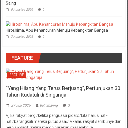
Saing
8 Agustus 2026
0
Hiroshima, Abu Kehancuran Menuju Kebangkitan Bangsa
7 Agustus 2026
0
FEATURE
FEATURE
“Yang Hilang Yang Terus Berjuang”, Pertunjukan 30
Tahun Kudatuli di Singaraja
27 Juli 2026
Bali Sharing
0
//jika rakyat pergi/ketika penguasa pidato/kita harus hati-
hati/barangkali mereka putus asa// //kalau rakyat sembunyi/dan
berbisik-bisik/ketika membicarakan masalahnya