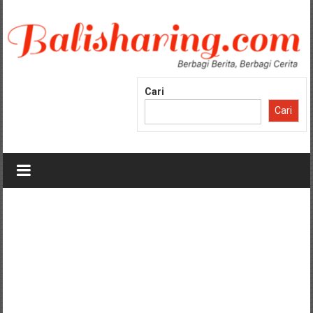
Lompat
ke
konten
Cari
Cari