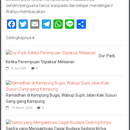
sendiri/penguasa harus waspada dan belajar mendengar//
Wahyu membacakan
Facebook
Twitter
Email
Telegram
WhatsApp
Line
Share
Selengkapnya
Dur-Padi,
Ketika Perempuan ‘Dipaksa’ Melawan
8 Juli 2026
0
Ramadhan di Kampung Bugis, Wabup Supit Jalan Kaki Susuri
Gang-gang Kampung
10 Maret 2026
0
Sastra yang Mengaktivasi Cagar Budaya Gedong Kirtya