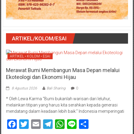
ARTIKEL/KOLOM/ESAI
ARTIKEL • KOLOM • ESAI
Merawat Bumi Membangun Masa Depan melalui
Ekoteologi dan Ekonomi Hijau
8 Agustus 2026
Bali Sharing
0
* Oleh Lewa Karma “Bumi bukanlah warisan dari leluhur,
melainkan titipan yang harus kita serahkan kepada generasi
mendatang dalam keadaan lebih baik.” Indonesia memperingati
Facebook
Twitter
Email
Telegram
WhatsApp
Line
Share