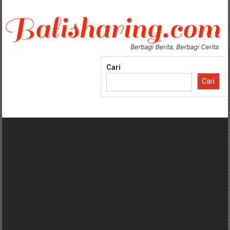
Lompat
ke
konten
Cari
Cari