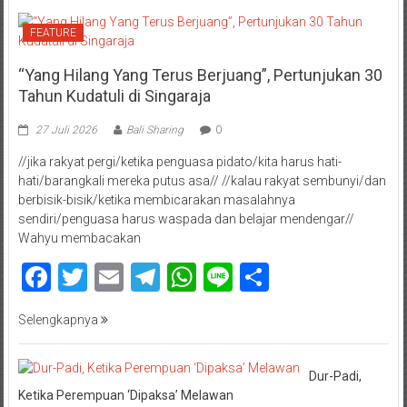
FEATURE
“Yang Hilang Yang Terus Berjuang”, Pertunjukan 30
Tahun Kudatuli di Singaraja
27 Juli 2026
Bali Sharing
0
//jika rakyat pergi/ketika penguasa pidato/kita harus hati-
hati/barangkali mereka putus asa// //kalau rakyat sembunyi/dan
berbisik-bisik/ketika membicarakan masalahnya
sendiri/penguasa harus waspada dan belajar mendengar//
Wahyu membacakan
Facebook
Twitter
Email
Telegram
WhatsApp
Line
Share
Selengkapnya
Dur-Padi,
Ketika Perempuan ‘Dipaksa’ Melawan