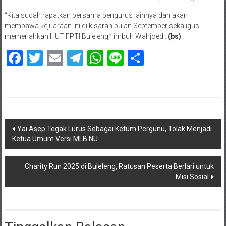
“Kita sudah rapatkan bersama pengurus lainnya dan akan
membawa kejuaraan ini di kisaran bulan September sekaligus
memeriahkan HUT FPTI Buleleng,” imbuh Wahjoedi.
(bs)
Facebook
Twitter
Email
Telegram
WhatsApp
Line
Share
Navigasi
Yai Asep Tegak Lurus Sebagai Ketum Pergunu, Tolak Menjadi
Ketua Umum Versi MLB NU
pos
Charity Run 2025 di Buleleng, Ratusan Peserta Berlari untuk
Misi Sosial