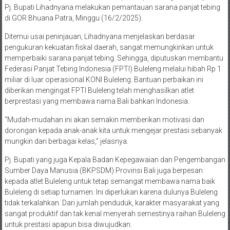
Pj. Bupati Lihadnyana melakukan pemantauan sarana panjat tebing
di GOR Bhuana Patra, Minggu (16/2/2025).
Ditemui usai peninjauan, Lihadnyana menjelaskan berdasar
pengukuran kekuatan fiskal daerah, sangat memungkinkan untuk
memperbaiki sarana panjat tebing. Sehingga, diputuskan membantu
Federasi Panjat Tebing Indonesia (FPTI) Buleleng melalui hibah Rp 1
miliar di luar operasional KONI Buleleng. Bantuan perbaikan ini
diberikan mengingat FPTI Buleleng telah menghasilkan atlet
berprestasi yang membawa nama Bali bahkan Indonesia.
“Mudah-mudahan ini akan semakin memberikan motivasi dan
dorongan kepada anak-anak kita untuk mengejar prestasi sebanyak
mungkin dari berbagai kelas,” jelasnya.
Pj. Bupati yang juga Kepala Badan Kepegawaian dan Pengembangan
Sumber Daya Manusia (BKPSDM) Provinsi Bali juga berpesan
kepada atlet Buleleng untuk tetap semangat membawa nama baik
Buleleng di setiap turnamen. Ini diperlukan karena dulunya Buleleng
tidak terkalahkan. Dari jumlah penduduk, karakter masyarakat yang
sangat produktif dan tak kenal menyerah semestinya raihan Buleleng
untuk prestasi apapun bisa diwujudkan.