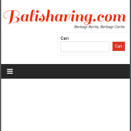
Lompat
ke
konten
Cari
Cari