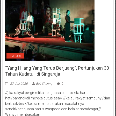
FEATURE
“Yang Hilang Yang Terus Berjuang”, Pertunjukan 30
Tahun Kudatuli di Singaraja
27 Juli 2026
Bali Sharing
0
//jika rakyat pergi/ketika penguasa pidato/kita harus hati-
hati/barangkali mereka putus asa// //kalau rakyat sembunyi/dan
berbisik-bisik/ketika membicarakan masalahnya
sendiri/penguasa harus waspada dan belajar mendengar//
Wahyu membacakan