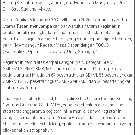
Bidang Kemahasiswaan, Alumni, dan Hubungan Masyarakat Prof.
Dr. I Ketut Sudiana, M.Kes.
Ketua Panitia Pelaksana GGCT VIII Tahun 2025, Komang Try Artha
Utama Tusan, menyampaikan bahwa tujuan utama kegiatan ini
adalah untuk meningkatkan minat masyarakat dalam olahraga
catur. Hal ini sejalan dengan tema yang diusung pada ajang tahun ini,
yakni “Membangun Pecatur Masa Depan dengan FOCUS
(Foundation, Optimism, Creativity, Unity, Strength).”
Kegiatan ini terdiri atas empat kategori, yaitu kategori SD/MI,
SMP/MTS, SMA/SMK/MA, dan kategori umum. Rincian peserta
pada ajang kali ini adalah 87 peserta tingkat SD/MI, 86 peserta tingkat
SMP/MTS, 72 peserta tingkat SMA/SMK/MA, dan 54 peserta tingkat
mahasiswa/umum.
Pada kesempatan tersebut, turut hadir Ketua Umum Percasi Buleleng
Nyoman Suarjana, S.Pd., M.Pd., yang memberikan apresiasi tinggi
atas terselenggaranya kegiatan ini. Ia menilai bahwa kegiatan ini
sangat membantu program Percasi Buleleng dalam mencari atlet-
atlet catur berbakat di Buleleng, apalagi ini adalah kegiatan rutin yang
dilaksanakan setiap tahun.