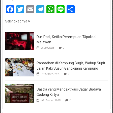
Facebook
Twitter
Email
Telegram
WhatsApp
Line
Share
Selengkapnya
Dur-Padi, Ketika Perempuan ‘Dipaksa’
Melawan
8 Juli 2026
0
Ramadhan di Kampung Bugis, Wabup Supit
Jalan Kaki Susuri Gang-gang Kampung
10 Maret 2026
0
Sastra yang Mengaktivasi Cagar Budaya
Gedong Kirtya
31 Januari 2026
0