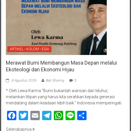
ARTIKEL • KOLOM • ESAI
Merawat Bumi Membangun Masa Depan melalui
Ekoteologi dan Ekonomi Hijau
8 Agustus 2026
Bali Sharing
0
* Oleh Lewa Karma “Bumi bukanlah warisan dari leluhur,
melainkan titipan yang harus kita serahkan kepada generasi
mendatang dalam keadaan lebih baik.” Indonesia memperingati
Facebook
Twitter
Email
Telegram
WhatsApp
Line
Share
Selengkapnya