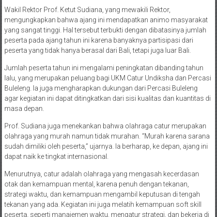
Wakil Rektor Prof. Ketut Sudiana, yang mewakili Rektor,
mengungkapkan bahwa ajang ini mendapatkan animo masyarakat
yang sangat tinggi. Hal tersebut terbukti dengan dibatasinya jumlah
peserta pada ajang tahun ini karena banyaknya partisipasi dari
peserta yang tidak hanya berasal dari Bali, tetapi juga luar Bali.
Jumlah peserta tahun ini mengalami peningkatan dibanding tahun
lalu, yang merupakan peluang bagi UKM Catur Undiksha dan Percasi
Buleleng. Ia juga mengharapkan dukungan dari Percasi Buleleng
agar kegiatan ini dapat ditingkatkan dari sisi kualitas dan kuantitas di
masa depan.
Prof. Sudiana juga menekankan bahwa olahraga catur merupakan
olahraga yang murah namun tidak murahan. “Murah karena sarana
sudah dimiliki oleh peserta,” ujarnya. Ia berharap, ke depan, ajang ini
dapat naik ke tingkat internasional.
Menurutnya, catur adalah olahraga yang mengasah kecerdasan
otak dan kemampuan mental, karena penuh dengan tekanan,
strategi waktu, dan kemampuan mengambil keputusan di tengah
tekanan yang ada. Kegiatan ini juga melatih kemampuan soft skill
peserta, seperti manajemen waktu, mengatur strategi, dan bekerja di