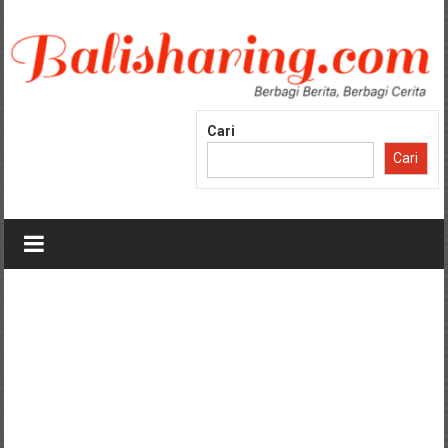
Lompat
ke
konten
Cari
Cari