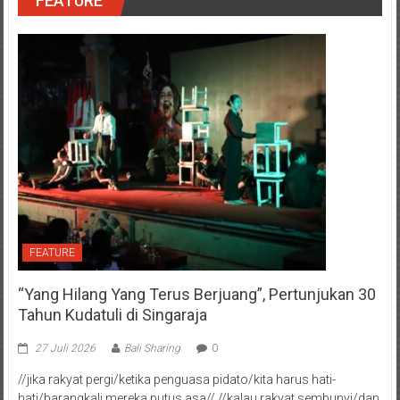
FEATURE
FEATURE
“Yang Hilang Yang Terus Berjuang”, Pertunjukan 30
Tahun Kudatuli di Singaraja
27 Juli 2026
Bali Sharing
0
//jika rakyat pergi/ketika penguasa pidato/kita harus hati-
hati/barangkali mereka putus asa// //kalau rakyat sembunyi/dan