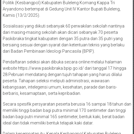
Politik (Kesbangpol) Kabupaten Buleleng Komang Kappa Tri
Aryandono bertempat di Gedung Unit IV Kantor Bupati Buleleng,
Kamis (13/2/2025).
Sosialisasi yang diikuti sebanyak 60 perwakilan sekolah nantinya
dari masing-masing sekolah akan dicari sebanyak 70 peserta
Paskibraka tingkat kabupaten dengan 35 putra dan 35 putri yang
bersaing sesuai dengan syarat dan ketentuan teknis yang berlaku
dari Badan Pembinaan Ideologi Pancasila (BPIP).
Pendaftaran seleksi akan dibuka secara online melalui halaman
website https://www.paskibraka.bpip.go.id/ dari tanggal 17 hingga
28 Pebruari mendatang dengan tujuh tahapan yang harus dilalui
peserta. Tahapan seleksi meliputi administrasi, wawasan
kebangsaan, intelegensi umum, kesehatan, parade dan baris-
berbaris, kesamaptaan, serta kepribadian.
Secara spesifik persyaratan peserta berusia 16 sampai 18 tahun dan
memiliki tinggi badan bagi putra minimal 170 sentimeter dan tinggi
badan bagi putri minimal 165 sentimeter, bentuk kaki, berat badan
ideal dan tidak memiliki bentuk telapak kaki datar.
Dalam kesempatan itu, Kepala Kesbangpol Kabupaten Buleleng,