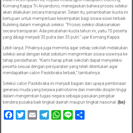
Komang Kappa Tri Aryandono, menegaskan bahwa proses seleksi
akan dilakukan secara transparan. Selain itu, penambahan kuota ini
bertujuan untuk memperluas kesempatan bagi siswa-siswi terbaik
Buleleng dalam mengikuti seleksi. “Proses seleksi dilaksanakan
secara transparan. Ada perubahan kuota tahun ini, yaitu 70 peserta
yang dibagi menjadi 35 putra dan 35 putri.” ujar Komang Kappa.
Lebih lanjut, Pihaknya juga meminta agar setiap sekolah melakukan
seleksi awal dengan ketat sebelum mengirimkan siswa-siswinya ke
tahap pendaftaran. “Kami harap pihak sekolah dapat menyeleksi
peserta sesuai dengan persyaratan yang telah ditentukan agar
mendapatkan calon Paskibraka terbaik,” tambahnya.
Seleksi calon Paskibraka ini menjadi bagian dari upaya pembinaan
generasi muda yang berjiwa patriotisme dan memiliki disiplin tinggi
dalam mengemban tugas negara sebagai pasukan pengibar
bendera pusaka baik tingkat daerah maupun tingkat nasional.
(bs)
Facebook
Twitter
Email
Telegram
WhatsApp
Line
Share