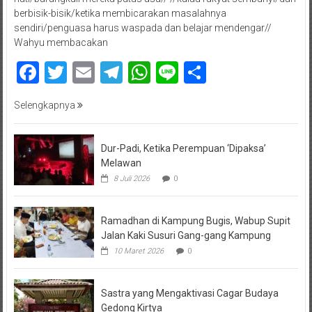
berbisik-bisik/ketika membicarakan masalahnya
sendiri/penguasa harus waspada dan belajar mendengar//
Wahyu membacakan
Facebook
Twitter
Email
Telegram
WhatsApp
Line
Share
Selengkapnya
Dur-Padi, Ketika Perempuan ‘Dipaksa’
Melawan
8 Juli 2026
0
Ramadhan di Kampung Bugis, Wabup Supit
Jalan Kaki Susuri Gang-gang Kampung
10 Maret 2026
0
Sastra yang Mengaktivasi Cagar Budaya
Gedong Kirtya