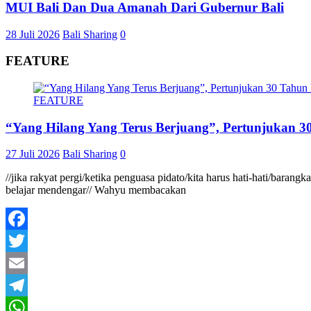
MUI Bali Dan Dua Amanah Dari Gubernur Bali
28 Juli 2026
Bali Sharing
0
FEATURE
FEATURE
“Yang Hilang Yang Terus Berjuang”, Pertunjukan 30
27 Juli 2026
Bali Sharing
0
//jika rakyat pergi/ketika penguasa pidato/kita harus hati-hati/baran
belajar mendengar// Wahyu membacakan
Facebook
Twitter
Email
Telegram