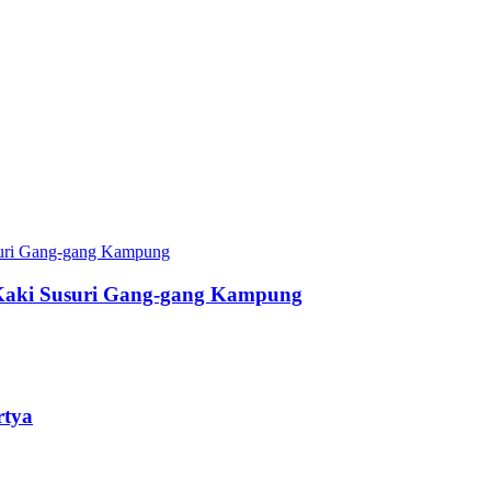
Kaki Susuri Gang-gang Kampung
rtya