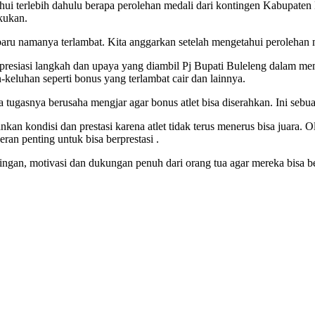
terlebih dahulu berapa perolehan medali dari kontingen Kabupaten Bul
akukan.
 baru namanya terlambat. Kita anggarkan setelah mengetahui perolehan m
siasi langkah dan upaya yang diambil Pj Bupati Buleleng dalam mem
keluhan seperti bonus yang terlambat cair dan lainnya.
a tugasnya berusaha mengjar agar bonus atlet bisa diserahkan. Ini sebua
n kondisi dan prestasi karena atlet tidak terus menerus bisa juara. Ole
an penting untuk bisa berprestasi .
mbingan, motivasi dan dukungan penuh dari orang tua agar mereka bisa 