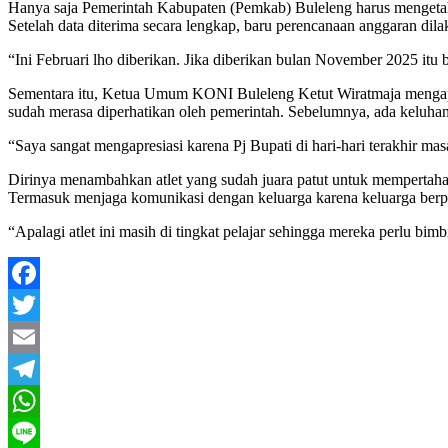
Hanya saja Pemerintah Kabupaten (Pemkab) Buleleng harus mengetahui 
Setelah data diterima secara lengkap, baru perencanaan anggaran dil
“Ini Februari lho diberikan. Jika diberikan bulan November 2025 itu
Sementara itu, Ketua Umum KONI Buleleng Ketut Wiratmaja mengapre
sudah merasa diperhatikan oleh pemerintah. Sebelumnya, ada keluhan-
“Saya sangat mengapresiasi karena Pj Bupati di hari-hari terakhir mas
Dirinya menambahkan atlet yang sudah juara patut untuk mempertahanka
Termasuk menjaga komunikasi dengan keluarga karena keluarga berper
“Apalagi atlet ini masih di tingkat pelajar sehingga mereka perlu bi
Facebook
Twitter
Email
Telegram
WhatsApp