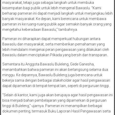
masyarakat, tetapi juga sebagai langkah untuk membuka
kesempatan bagi publik untuk lebih mengenal Bawaslu. “Kami
berharap pameran ini dapat menjadi langkah untuk menjangkau lebih
banyak masyarakat. Ke depan, kami berencana untuk membawa
pameran ini ke ruang-ruang publik agar semakin banyak orang yang
mengetahui keberadaan Bawaslu,” tambahnya.
Pameran ini diharapkan dapat memperkuat hubungan antara
Bawaslu dan masyarakat, serta memberikan pemahaman yang
lebih mendalam mengenai peran pengawasan yang dilakukan oleh
Bawaslu dalam menciptakan Pilkada yang bersih dan transparan.
Sementara itu Anggota Bawaslu Buleleng, Gede Ganesha,
menambahkan bahwa pameran ini akan berlangsung selama dua
minggu. Ke depannya, Bawaslu Buleleng juga berencana untuk
bekerja sama dengan berbagai stakeholder agar hasil pengawasan
dapat dipamerkan di tempat-tempat lain, seperti di perguruan tinggi.
“Selain di kantor, kami juga akan berupaya agar hasil pengawasan ini
bisa menjadi bahan pembelajaran yang dipamerkan di perguruan
tinggi di Buleleng,” ujarnya. Pameran ini menampilkan berbagai
dokumen penting, termasuk Buku Laporan Hasil Pengawasan serta