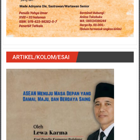
ARTIKEL/KOLOM/ESAI