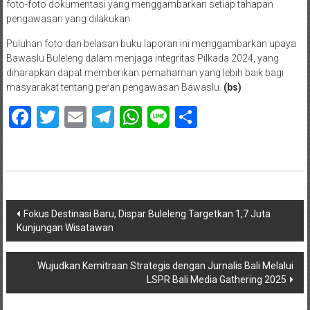
foto-foto dokumentasi yang menggambarkan setiap tahapan
pengawasan yang dilakukan.
Puluhan foto dan belasan buku laporan ini menggambarkan upaya
Bawaslu Buleleng dalam menjaga integritas Pilkada 2024, yang
diharapkan dapat memberikan pemahaman yang lebih baik bagi
masyarakat tentang peran pengawasan Bawaslu.
(bs)
Facebook
Twitter
Email
Telegram
WhatsApp
Line
Share
Navigasi
Fokus Destinasi Baru, Dispar Buleleng Targetkan 1,7 Juta
Kunjungan Wisatawan
pos
Wujudkan Kemitraan Strategis dengan Jurnalis Bali Melalui
LSPR Bali Media Gathering 2025