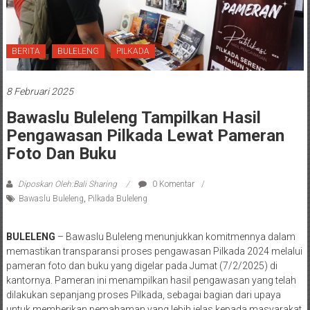
BERITA
BULELENG
PILKADA
8 Februari 2025
Bawaslu Buleleng Tampilkan Hasil
Pengawasan Pilkada Lewat Pameran
Foto Dan Buku
Diposkan Oleh:Bali Sharing
0 Komentar
Bawaslu Buleleng
,
Pilkada Buleleng
BULELENG
– Bawaslu Buleleng menunjukkan komitmennya dalam
memastikan transparansi proses pengawasan Pilkada 2024 melalui
pameran foto dan buku yang digelar pada Jumat (7/2/2025) di
kantornya. Pameran ini menampilkan hasil pengawasan yang telah
dilakukan sepanjang proses Pilkada, sebagai bagian dari upaya
untuk memberikan pemahaman yang lebih jelas kepada masyarakat