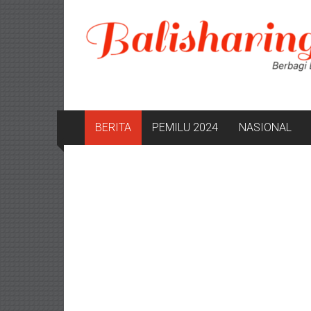
Lompat
ke
konten
BERITA
PEMILU 2024
NASIONAL