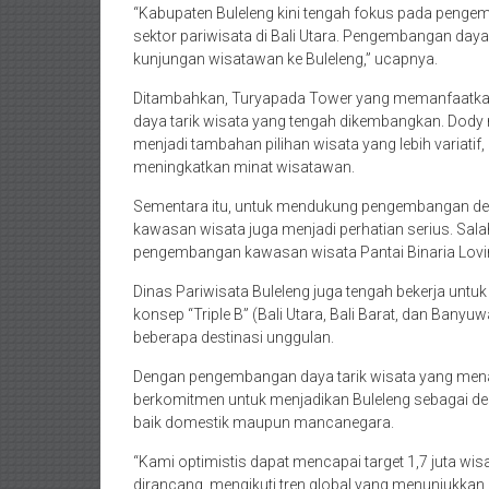
“Kabupaten Buleleng kini tengah fokus pada peng
sektor pariwisata di Bali Utara. Pengembangan daya
kunjungan wisatawan ke Buleleng,” ucapnya.
Ditambahkan, Turyapada Tower yang memanfaatkan 
daya tarik wisata yang tengah dikembangkan. Dody
menjadi tambahan pilihan wisata yang lebih variat
meningkatkan minat wisatawan.
Sementara itu, untuk mendukung pengembangan desti
kawasan wisata juga menjadi perhatian serius. Sal
pengembangan kawasan wisata Pantai Binaria Lovi
Dinas Pariwisata Buleleng juga tengah bekerja unt
konsep “Triple B” (Bali Utara, Bali Barat, dan Ba
beberapa destinasi unggulan.
Dengan pengembangan daya tarik wisata yang menari
berkomitmen untuk menjadikan Buleleng sebagai d
baik domestik maupun mancanegara.
“Kami optimistis dapat mencapai target 1,7 juta wi
dirancang, mengikuti tren global yang menunjukkan