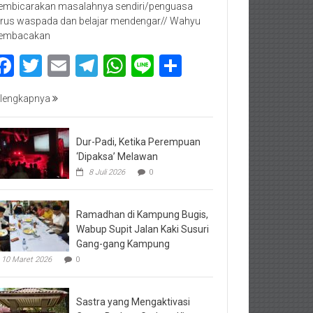
mbicarakan masalahnya sendiri/penguasa
rus waspada dan belajar mendengar// Wahyu
embacakan
Facebook
Twitter
Email
Telegram
WhatsApp
Line
Share
lengkapnya
Dur-Padi, Ketika Perempuan
‘Dipaksa’ Melawan
8 Juli 2026
0
Ramadhan di Kampung Bugis,
Wabup Supit Jalan Kaki Susuri
Gang-gang Kampung
10 Maret 2026
0
Sastra yang Mengaktivasi