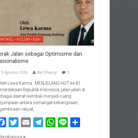
ARTIKEL • KOLOM • ESAI
erak Jalan sebagai Optimisme dan
asionalisme
5 Agustus 2026
Bali Sharing
0
Oleh Lewa Karma MENJELANG HUT ke-81
merdekaan Republik Indonesia, jalan-jalan di
rbagai daerah kembali menjadi ruang
rjumpaan antara semangat kebangsaan,
gembiraan rakyat,
Facebook
Twitter
Email
Telegram
WhatsApp
Line
Share
lengkapnya