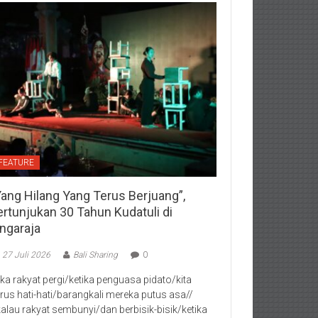
FEATURE
Yang Hilang Yang Terus Berjuang”,
ertunjukan 30 Tahun Kudatuli di
ingaraja
27 Juli 2026
Bali Sharing
0
jika rakyat pergi/ketika penguasa pidato/kita
rus hati-hati/barangkali mereka putus asa//
kalau rakyat sembunyi/dan berbisik-bisik/ketika