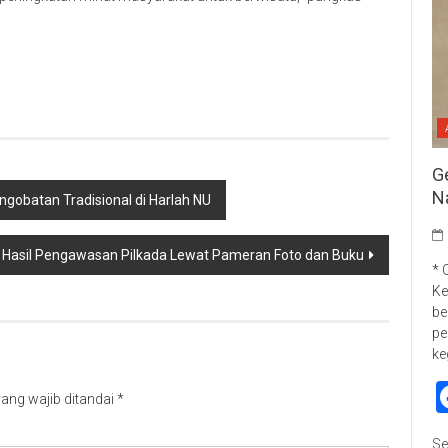
p
re
G
N
ngobatan Tradisional di Harlah NU
 Hasil Pengawasan Pilkada Lewat Pameran Foto dan Buku
* 
Ke
be
pe
ke
ang wajib ditandai
*
Se