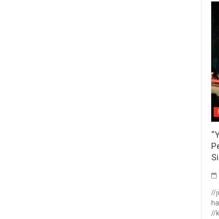
“
P
S
//
ha
//