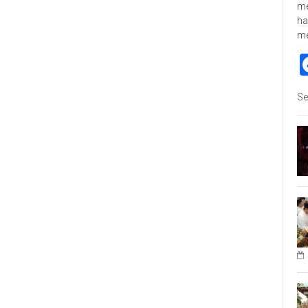
me
ha
m
Se