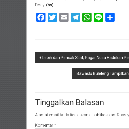
Dody.
(bs)
Facebook
Twitter
Email
Telegram
WhatsAp
Line
Sha
Navigasi
Lebih dari Pencak Silat, Pagar Nusa Hadirkan Pe
pos
Bawaslu Buleleng Tampilkan
Tinggalkan Balasan
Alamat email Anda tidak akan dipublikasikan.
Ruas y
Komentar
*