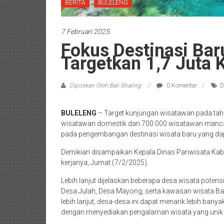
BERITA
BULELENG
7 Februari 2025
Fokus Destinasi Bar
Targetkan 1,7 Juta
Diposkan Oleh:Bali Sharing
0 Komentar
D
BULELENG
– Target kunjungan wisatawan pada tahun 
wisatawan domestik dan 700.000 wisatawan mancan
pada pengembangan destinasi wisata baru yang d
Demikian disampaikan Kepala Dinas Pariwisata Kab
kerjanya, Jumat (7/2/2025).
Lebih lanjut dijelaskan beberapa desa wisata potensial
Desa Julah, Desa Mayong, serta kawasan wisata Ba
lebih lanjut, desa-desa ini dapat menarik lebih banyak
dengan menyediakan pengalaman wisata yang unik 