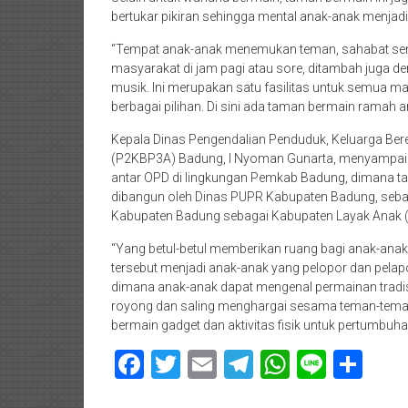
bertukar pikiran sehingga mental anak-anak menjadi
“Tempat anak-anak menemukan teman, sahabat serta 
masyarakat di jam pagi atau sore, ditambah juga 
musik. Ini merupakan satu fasilitas untuk semua mas
berbagai pilihan. Di sini ada taman bermain ramah an
Kepala Dinas Pengendalian Penduduk, Keluarga B
(P2KBP3A) Badung, I Nyoman Gunarta, menyampaik
antar OPD di lingkungan Pemkab Badung, dimana ta
dibangun oleh Dinas PUPR Kabupaten Badung, seba
Kabupaten Badung sebagai Kabupaten Layak Anak (
“Yang betul-betul memberikan ruang bagi anak-ana
tersebut menjadi anak-anak yang pelopor dan pelapo
dimana anak-anak dapat mengenal permainan trad
royong dan saling menghargai sesama teman-tem
bermain gadget dan aktivitas fisik untuk pertumbuha
Facebook
Twitter
Email
Telegram
WhatsAp
Line
Sha