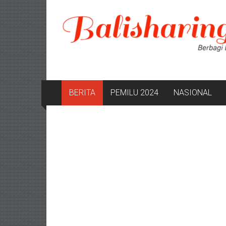
Lompat
ke
konten
BERITA
PEMILU 2024
NASIONAL