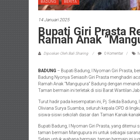
BADUNG
BERITA
14 Januari 2025
Bupati Giri Prasta
Ramah Anak “Mangu
Diposkan Oleh:Bali Sharing
0 Komentar
M
BADUNG
– Bupati Badung, I Nyoman Giri Prasta, 
Badung Nyonya Seniasih Giri Prasta menghadiri ac
Ramah Anak “Mangupura” Badung dengan menandata
Taman bermain ini terletak di sisi Barat Wantilan 
Turut hadir pada kesempatan ini, Pj. Sekda Badung
Oliviana Surya Suamba, seluruh kepala OPD di li
siswa-siswi sekolah dasar dan Taman Kanak-kanak
Bupati Badung, I Nyoman Giri Prasta, yang ditemu
taman bermain Mangupura ini untuk sebagai sarana
Selain untuk wahana bermain, taman bermain ini jug