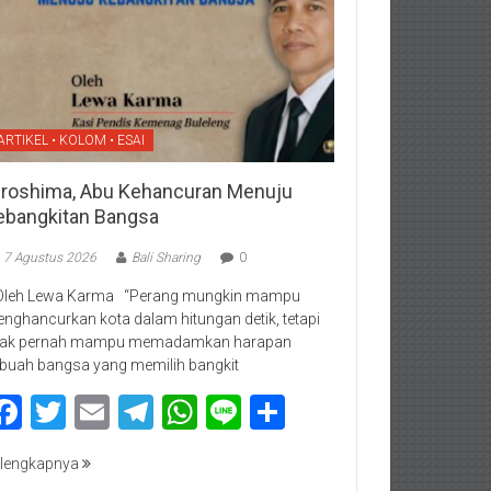
ARTIKEL • KOLOM • ESAI
iroshima, Abu Kehancuran Menuju
ebangkitan Bangsa
7 Agustus 2026
Bali Sharing
0
Oleh Lewa Karma “Perang mungkin mampu
nghancurkan kota dalam hitungan detik, tetapi
dak pernah mampu memadamkan harapan
buah bangsa yang memilih bangkit
Facebook
Twitter
Email
Telegram
WhatsApp
Line
Share
lengkapnya