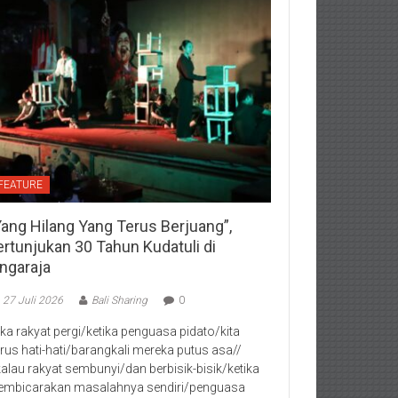
FEATURE
Yang Hilang Yang Terus Berjuang”,
ertunjukan 30 Tahun Kudatuli di
ingaraja
27 Juli 2026
Bali Sharing
0
jika rakyat pergi/ketika penguasa pidato/kita
rus hati-hati/barangkali mereka putus asa//
kalau rakyat sembunyi/dan berbisik-bisik/ketika
mbicarakan masalahnya sendiri/penguasa