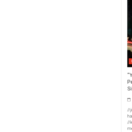
“
P
S
//
ha
//
me