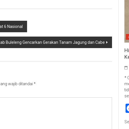
at 6 Nasional
b Buleleng Gencarkan Gerakan Tanam Jagung dan Cabe
H
K
* 
me
ang wajib ditandai
*
ti
se
Se