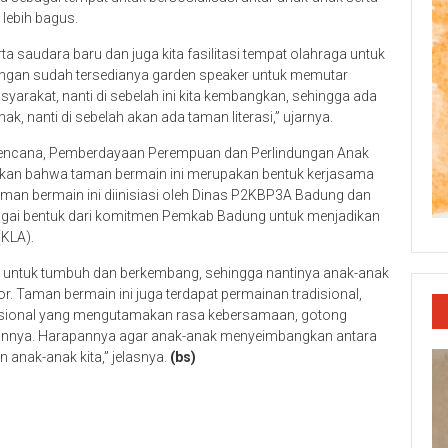
 lebih bagus.
saudara baru dan juga kita fasilitasi tempat olahraga untuk
dengan sudah tersedianya garden speaker untuk memutar
yarakat, nanti di sebelah ini kita kembangkan, sehingga ada
ak, nanti di sebelah akan ada taman literasi,” ujarnya.
erencana, Pemberdayaan Perempuan dan Perlindungan Anak
an bahwa taman bermain ini merupakan bentuk kerjasama
man bermain ini diinisiasi oleh Dinas P2KBP3A Badung dan
gai bentuk dari komitmen Pemkab Badung untuk menjadikan
KLA).
k untuk tumbuh dan berkembang, sehingga nantinya anak-anak
r. Taman bermain ini juga terdapat permainan tradisional,
isional yang mengutamakan rasa kebersamaan, gotong
annya. Harapannya agar anak-anak menyeimbangkan antara
n anak-anak kita,” jelasnya.
(bs)
p
re