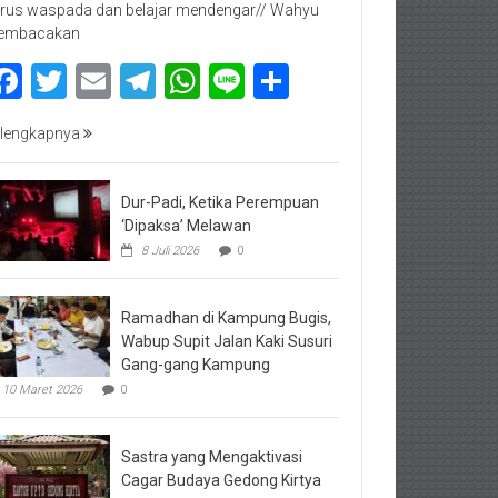
rus waspada dan belajar mendengar// Wahyu
embacakan
Facebook
Twitter
Email
Telegram
WhatsApp
Line
Share
lengkapnya
Dur-Padi, Ketika Perempuan
‘Dipaksa’ Melawan
8 Juli 2026
0
Ramadhan di Kampung Bugis,
Wabup Supit Jalan Kaki Susuri
Gang-gang Kampung
10 Maret 2026
0
Sastra yang Mengaktivasi
Cagar Budaya Gedong Kirtya