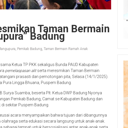
 Resmikan Taman Bermain
pura” Badung
angupura
,
Pemkab Badung
,
Taman Bermain Ramah Anak
bersama Ketua TP PKK sekaligus Bunda PAUD Kabupaten
ara
pemelaspasan alit
serta meresmikan Taman Bermain
ngani prasasti dan pemotongan pita, Selasa (14/1/2025).
Jaba Pura Lingga Bhuana, Puspem Badung.
, IB Surya Suamba, beserta Plt. Ketua DWP Badung Nyonya
ngkungan Pemkab Badung, Camat se-Kabupaten Badung dan
 di sekitar Puspem Badung.
i seusai acara menyampaikan bahwa tujuan dari dibangunnya
 olahraga serta edukasi secara langsung untuk anak-anak.
a sebagai tempat untuk bersosialisasi antar anak-anak serta