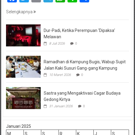
Selengkapnya
Dur-Padi, Ketika Perempuan ‘Dipaksa’
Melawan
8 Juli 2026
0
Ramadhan di Kampung Bugis, Wabup Supit
Jalan Kaki Susuri Gang-gang Kampung
10 Maret 2026
0
Sastra yang Mengaktivasi Cagar Budaya
Gedong Kirtya
31 Januari 2026
0
Januari 2025
M
S
S
R
K
J
S