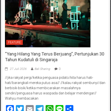
FEATURE
“Yang Hilang Yang Terus Berjuang”, Pertunjukan 30
Tahun Kudatuli di Singaraja
27 Juli 2026
Bali Sharing
0
//jika rakyat pergi/ketika penguasa pidato/kita harus hati-
hati/barangkali mereka putus asa// //kalau rakyat sembunyi/dan
berbisik-bisik/ketika membicarakan masalahnya
sendiri/penguasa harus waspada dan belajar mendengar//
Wahyu membacakan
Facebook
Twitter
Email
Telegram
WhatsApp
Line
Share