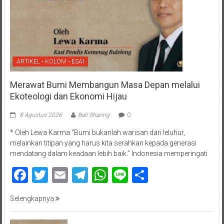
ARTIKEL • KOLOM • ESAI
Merawat Bumi Membangun Masa Depan melalui
Ekoteologi dan Ekonomi Hijau
8 Agustus 2026
Bali Sharing
0
* Oleh Lewa Karma “Bumi bukanlah warisan dari leluhur,
melainkan titipan yang harus kita serahkan kepada generasi
mendatang dalam keadaan lebih baik.” Indonesia memperingati
Facebook
Twitter
Email
Telegram
WhatsApp
Line
Share
Selengkapnya