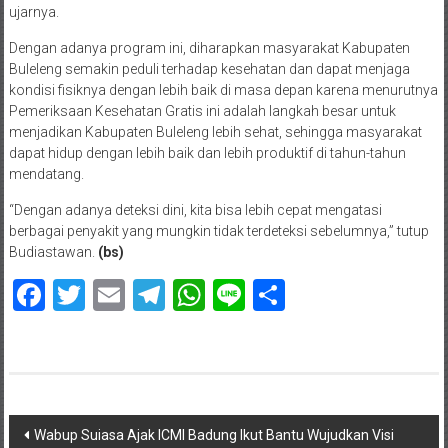
ujarnya.
Dengan adanya program ini, diharapkan masyarakat Kabupaten
Buleleng semakin peduli terhadap kesehatan dan dapat menjaga
kondisi fisiknya dengan lebih baik di masa depan karena menurutnya
Pemeriksaan Kesehatan Gratis ini adalah langkah besar untuk
menjadikan Kabupaten Buleleng lebih sehat, sehingga masyarakat
dapat hidup dengan lebih baik dan lebih produktif di tahun-tahun
mendatang.
“Dengan adanya deteksi dini, kita bisa lebih cepat mengatasi
berbagai penyakit yang mungkin tidak terdeteksi sebelumnya,” tutup
Budiastawan.
(bs)
Facebook
Twitter
Email
Telegram
WhatsApp
Line
Share
Navigasi
Wabup Suiasa Ajak ICMI Badung Ikut Bantu Wujudkan Visi