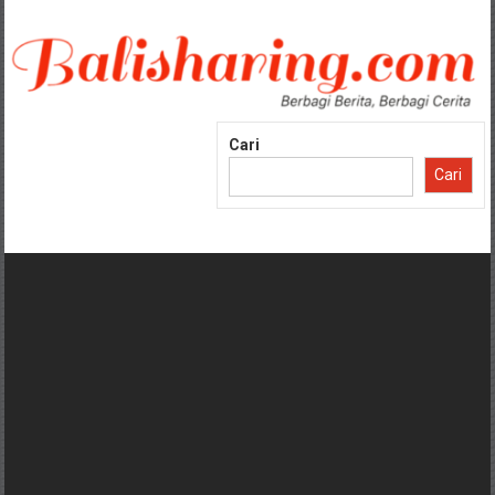
Lompat
ke
konten
Cari
Cari