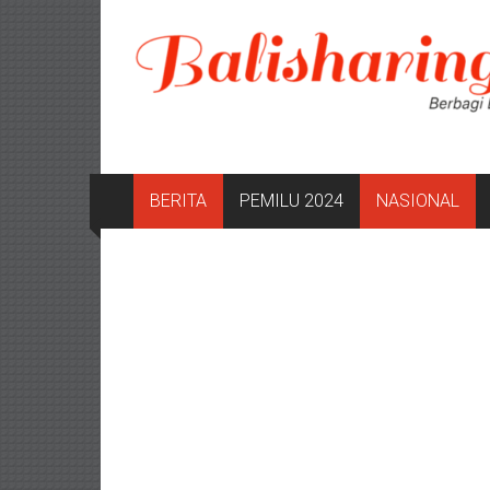
Lompat
ke
konten
BERITA
PEMILU 2024
NASIONAL