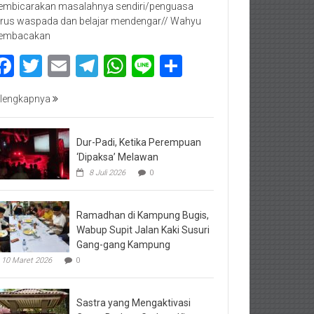
mbicarakan masalahnya sendiri/penguasa
rus waspada dan belajar mendengar// Wahyu
embacakan
Facebook
Twitter
Email
Telegram
WhatsApp
Line
Share
lengkapnya
Dur-Padi, Ketika Perempuan
‘Dipaksa’ Melawan
8 Juli 2026
0
Ramadhan di Kampung Bugis,
Wabup Supit Jalan Kaki Susuri
Gang-gang Kampung
10 Maret 2026
0
Sastra yang Mengaktivasi