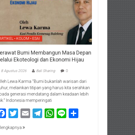
ARTIKEL • KOLOM • ESAI
erawat Bumi Membangun Masa Depan
elalui Ekoteologi dan Ekonomi Hijau
8 Agustus 2026
Bali Sharing
0
Oleh Lewa Karma “Bumi bukanlah warisan dari
luhur, melainkan titipan yang harus kita serahkan
pada generasi mendatang dalam keadaan lebih
ik.” Indonesia memperingati
Facebook
Twitter
Email
Telegram
WhatsApp
Line
Share
lengkapnya