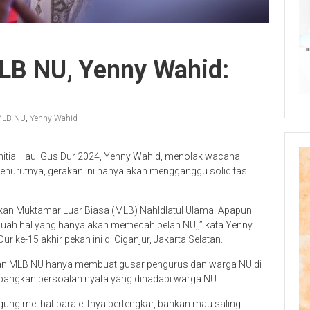
LB NU, Yenny Wahid:
LB NU
,
Yenny Wahid
anitia Haul Gus Dur 2024, Yenny Wahid, menolak wacana
enurutnya, gerakan ini hanya akan mengganggu soliditas
kan Muktamar Luar Biasa (MLB) Nahldlatul Ulama. Apapun
ebuah hal yang hanya akan memecah belah NU,,” kata Yenny
r ke-15 akhir pekan ini di Ciganjur, Jakarta Selatan.
an MLB NU hanya membuat gusar pengurus dan warga NU di
timbangkan persoalan nyata yang dihadapi warga NU.
gung melihat para elitnya bertengkar, bahkan mau saling