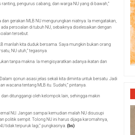
ranting, pengurus cabang, dan warga NU yang di bawah,”
 dan gerakan MLB NU mengurungkan niatnya. Ia mengatakan,
da persoalan di tubuh NU, sebaiknya diselesaikan dengan
oalan tersebut.
LB marilah kita duduk bersama. Saya mungkin bukan orang
rsatu, NU utuh,” tegasnya.
 bukan tanpa makna. Ia mengisyaratkan adanya ikatan dan
Dalam qonun asasi jelas sekali kita diminta untuk bersatu. Jadi
n wacana tentang MLB itu. Sudahi,” pintanya.
 dan ditunggangi oleh kelompok lain, sehingga makin
ternal NU. Jangan sampai kemudian malah NU disusupi
gan politik sempit. Tolong NU ini harus dijaga karomahnya,
U tidak terpuruk lagi,” pungkasnya.
(bs)