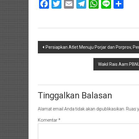
Facebook
Twitter
Email
Telegram
WhatsAp
Line
Sha
Navigasi
Persiapkan Atlet Menuju Porjar dan Porprov, Pe
pos
Wakil Rais Aam PBN
Tinggalkan Balasan
Alamat email Anda tidak akan dipublikasikan.
Ruas y
Komentar
*