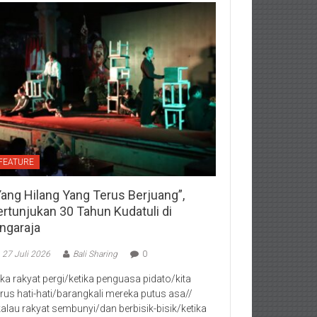
FEATURE
Yang Hilang Yang Terus Berjuang”,
ertunjukan 30 Tahun Kudatuli di
ingaraja
27 Juli 2026
Bali Sharing
0
jika rakyat pergi/ketika penguasa pidato/kita
rus hati-hati/barangkali mereka putus asa//
kalau rakyat sembunyi/dan berbisik-bisik/ketika