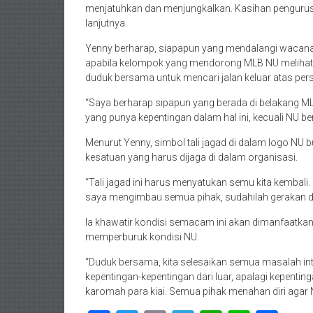
menjatuhkan dan menjungkalkan. Kasihan pengurus 
lanjutnya.
Yenny berharap, siapapun yang mendalangi wacana
apabila kelompok yang mendorong MLB NU melihat a
duduk bersama untuk mencari jalan keluar atas pers
“Saya berharap sipapun yang berada di belakang M
yang punya kepentingan dalam hal ini, kecuali NU be
Menurut Yenny, simbol tali jagad di dalam logo NU
kesatuan yang harus dijaga di dalam organisasi.
“Tali jagad ini harus menyatukan semu kita kembali. 
saya mengimbau semua pihak, sudahilah gerakan da
Ia khawatir kondisi semacam ini akan dimanfaatkan
memperburuk kondisi NU.
“Duduk bersama, kita selesaikan semua masalah in
kepentingan-kepentingan dari luar, apalagi kepentin
karomah para kiai. Semua pihak menahan diri agar N