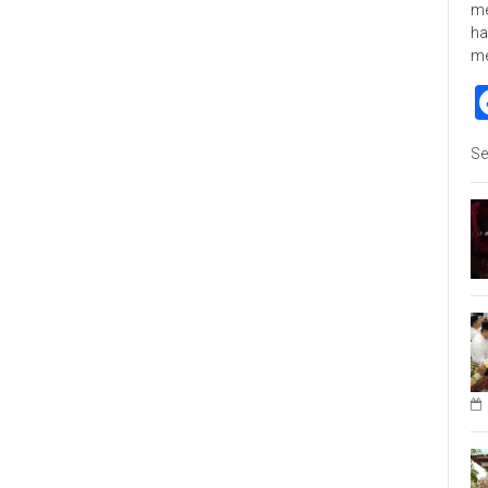
me
ha
m
Se