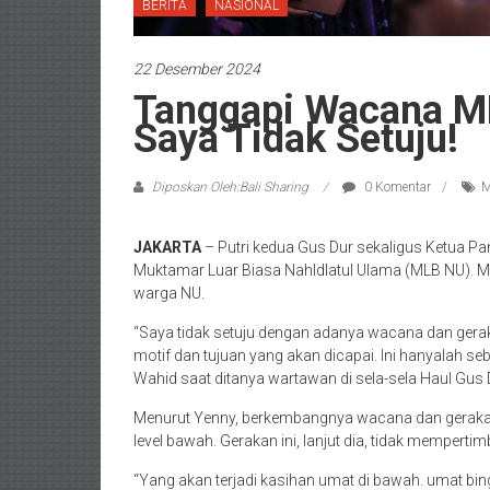
BERITA
NASIONAL
22 Desember 2024
Tanggapi Wacana M
Saya Tidak Setuju!
Diposkan Oleh:Bali Sharing
0 Komentar
M
JAKARTA
– Putri kedua Gus Dur sekaligus Ketua P
Muktamar Luar Biasa Nahldlatul Ulama (MLB NU). M
warga NU.
“Saya tidak setuju dengan adanya wacana dan gera
motif dan tujuan yang akan dicapai. Ini hanyalah s
Wahid saat ditanya wartawan di sela-sela Haul Gus Du
Menurut Yenny, berkembangnya wacana dan gerak
level bawah. Gerakan ini, lanjut dia, tidak memper
“Yang akan terjadi kasihan umat di bawah. umat bin