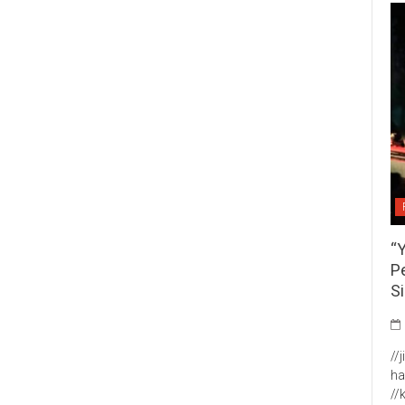
“
P
S
//
ha
//