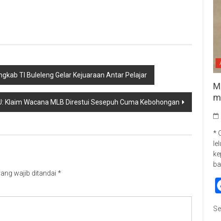
p
re
ngkab TI Buleleng Gelar Kejuaraan Antar Pelajar
M
m
U: Klaim Wacana MLB Direstui Sesepuh Cuma Kebohongan
* 
le
ke
ba
ang wajib ditandai
*
Se