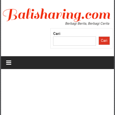
Lompat
ke
konten
Cari
Cari