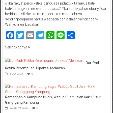
//jika rakyat pergi/ketika penguasa pidato/kita harus hati-
hati/barangkali mereka putus asa// //kalau rakyat sembunyi/dan
berbisik-bisik/ketika membicarakan masalahnya
sendiri/penguasa harus waspada dan belajar mendengar//
Wahyu membacakan
Facebook
Twitter
Email
Telegram
WhatsApp
Line
Share
Selengkapnya
Dur-Padi,
Ketika Perempuan ‘Dipaksa’ Melawan
8 Juli 2026
0
Ramadhan di Kampung Bugis, Wabup Supit Jalan Kaki Susuri
Gang-gang Kampung
10 Maret 2026
0