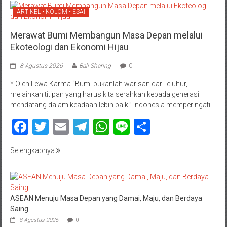
ARTIKEL • KOLOM • ESAI
Merawat Bumi Membangun Masa Depan melalui
Ekoteologi dan Ekonomi Hijau
8 Agustus 2026
Bali Sharing
0
* Oleh Lewa Karma “Bumi bukanlah warisan dari leluhur,
melainkan titipan yang harus kita serahkan kepada generasi
mendatang dalam keadaan lebih baik.” Indonesia memperingati
Facebook
Twitter
Email
Telegram
WhatsApp
Line
Share
Selengkapnya
ASEAN Menuju Masa Depan yang Damai, Maju, dan Berdaya
Saing
8 Agustus 2026
0