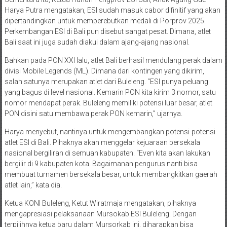
Harya Putra mengatakan, ESI sudah masuk cabor difinitif yang akan
dipertandingkan untuk memperebutkan medali di Porprov 2025.
Perkembangan ESI di Bali pun disebut sangat pesat. Dimana, atlet
Bali saat ini juga sudah diakui dalam ajang-ajang nasional.
Bahkan pada PON XXI lalu, atlet Bali berhasil mendulang perak dalam
divisi Mobile Legends (ML). Dimana dari kontingen yang dikirim,
salah satunya merupakan atlet dari Buleleng. “ESI punya peluang
yang bagus di level nasional. Kemarin PON kita kirim 3 nomor, satu
nomor mendapat perak. Buleleng memiliki potensi luar besar, atlet
PON disini satu membawa perak PON kemarin,” ujarnya.
Harya menyebut, nantinya untuk mengembangkan potensi-potensi
atlet ESI di Bali. Pihaknya akan menggelar kejuaraan bersekala
nasional bergiliran di semuan kabupaten. “Even kita akan lakukan
bergilir di 9 kabupaten kota. Bagaimanan pengurus nanti bisa
membuat turnamen bersekala besar, untuk membangkitkan gaerah
atlet lain,” kata dia.
Ketua KONI Buleleng, Ketut Wiratmaja mengatakan, pihaknya
mengapresiasi pelaksanaan Mursokab ESI Buleleng. Dengan
terpilihnya ketua baru dalam Mursorkab ini, diharapkan bisa