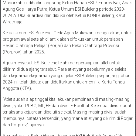
Musorkab ini dihadiri langsung Ketua Harian ESI Pemprov Bali, Anak
Agung Gde Harya Putra, Ketua Umum ESI Buleleng periode 2020-
2024 A. Oka Suardiva dan dibuka oleh Ketua KONI Buleleng, Ketut
Wiratmaja.
Ketua Umum ESI Buleleng, Gede Agus Muliawan, mengatakan, untuk
program awal setelah dilantik akan difokuskan untuk persiapan
Pekan Olahraga Pelajar (Porjar) dan Pekan Olahraga Provinsi
(Porprov) tahun 2025.
Agus menyebut, ESI Buleleng telah mempersiapkan atlet untuk
dikirim di dua ajang tersebut. Para atlet yang sebelumnya diseleksi
dari kejuaraan-kejuaraan yang digelar ESI Buleleng sepanjang tahun
2024 ini, telah didata dan didaftarkan untuk memiliki Kartu Tanda
Anggota (KTA).
“Atlet sudah siap tinggal kita lakukan pembinaan di masing-masing
divisi, yakni PUBG, ML, FF dan divisi E-Footbal. Ke empat divisi sudah
terlaksana kejuaraan dibaluti seleksi. Masing-masing divisi sudah
mempunyai catatan tersendiri, yang mana atlet yang dikirim di Porjar
dan Porprov,” ujarnya.
Sementara itu, Ketua Harian Pengprov ESI Bali, Anak Agung Gde