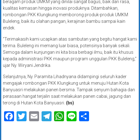
beragam produk UMKM yang dinilai sangat bagus, baik dari rasa,
kualitas kemasan hingga inovasi produknya. Ditambahkan,
rombongan PKK Klungkung memborong produk-produk UMKM
Buleleng, baik itu olahan pangan, kerajinan bambu sampai kain
endek.
“Terimakasih kami ucapkan atas sambutan yang begitu hangat kami
terima. Buleleng ini memang luar biasa, potensinya banyak sekali.
Semoga dalam kunjungan ini kita bisa berbagi ilmu, baik itu khusus
kepada administrasi PKK maupun program unggulan PKK Buleleng,”
ujar Ny. Wiryani Jendrika.
Selanjutnya, Ny. Paramita Lihadnyana didampingi seluruh kader
mengajak rombongan PKK Klungkung untuk menuju Hutan Kota
Banyuasri melakukan panen bersma. Tampak senyum bahagia dan
perasaan hangat terjalin saat melakukan panen cabai, jagung dan
terong di Hutan Kota Banyuasri.
(bs)
Facebook
Twitter
Email
Telegram
WhatsApp
Line
Share