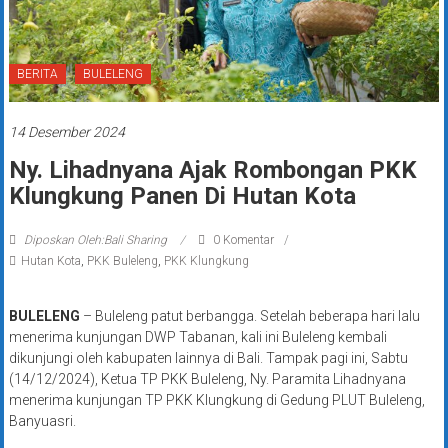
BERITA
BULELENG
14 Desember 2024
Ny. Lihadnyana Ajak Rombongan PKK
Klungkung Panen Di Hutan Kota
Diposkan Oleh:Bali Sharing
0 Komentar
Hutan Kota
,
PKK Buleleng
,
PKK Klungkung
BULELENG
– Buleleng patut berbangga. Setelah beberapa hari lalu
menerima kunjungan DWP Tabanan, kali ini Buleleng kembali
dikunjungi oleh kabupaten lainnya di Bali. Tampak pagi ini, Sabtu
(14/12/2024), Ketua TP PKK Buleleng, Ny. Paramita Lihadnyana
menerima kunjungan TP PKK Klungkung di Gedung PLUT Buleleng,
Banyuasri.