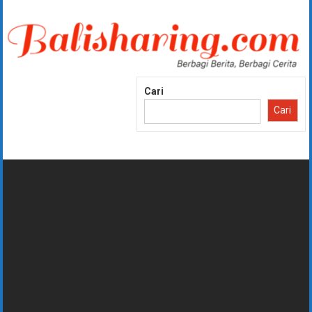
Lompat
ke
konten
Cari
Cari