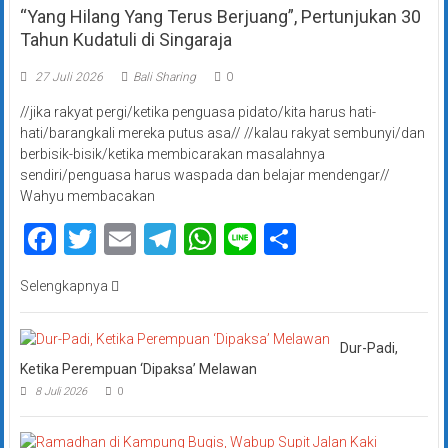
“Yang Hilang Yang Terus Berjuang”, Pertunjukan 30
Tahun Kudatuli di Singaraja
27 Juli 2026
Bali Sharing
0
//jika rakyat pergi/ketika penguasa pidato/kita harus hati-
hati/barangkali mereka putus asa// //kalau rakyat sembunyi/dan
berbisik-bisik/ketika membicarakan masalahnya
sendiri/penguasa harus waspada dan belajar mendengar//
Wahyu membacakan
Facebook
Twitter
Email
Telegram
WhatsApp
Line
Share
Selengkapnya
Dur-Padi,
Ketika Perempuan ‘Dipaksa’ Melawan
8 Juli 2026
0