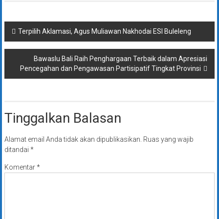
Navigasi
Terpilih Aklamasi, Agus Muliawan Nakhodai ESI Buleleng
pos
Bawaslu Bali Raih Penghargaan Terbaik dalam Apresiasi
Pencegahan dan Pengawasan Partisipatif Tingkat Provinsi
Tinggalkan Balasan
Alamat email Anda tidak akan dipublikasikan.
Ruas yang wajib
ditandai
*
Komentar
*