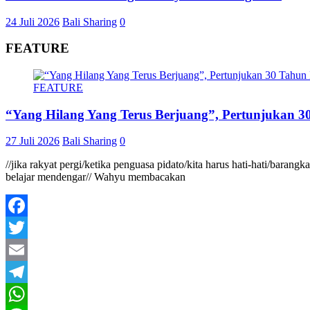
24 Juli 2026
Bali Sharing
0
FEATURE
FEATURE
“Yang Hilang Yang Terus Berjuang”, Pertunjukan 30
27 Juli 2026
Bali Sharing
0
//jika rakyat pergi/ketika penguasa pidato/kita harus hati-hati/baran
belajar mendengar// Wahyu membacakan
Facebook
Twitter
Email
Telegram