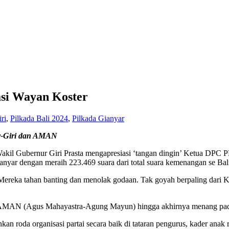
asi Wayan Koster
ri
,
Pilkada Bali 2024
,
Pilkada Gianyar
r-Giri dan AMAN
akil Gubernur Giri Prasta mengapresiasi ‘tangan dingin’ Ketua DPC
ar dengan meraih 223.469 suara dari total suara kemenangan se Bali 
ereka tahan banting dan menolak godaan. Tak goyah berpaling dari 
t AMAN (Agus Mahayastra-Agung Mayun) hingga akhirnya menang pada
kan roda organisasi partai secara baik di tataran pengurus, kader anak