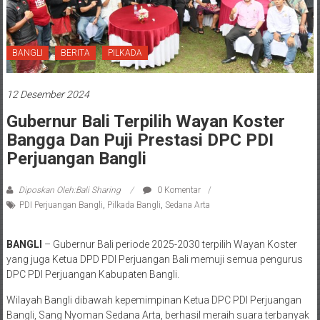
BANGLI
BERITA
PILKADA
12 Desember 2024
Gubernur Bali Terpilih Wayan Koster
Bangga Dan Puji Prestasi DPC PDI
Perjuangan Bangli
Diposkan Oleh:Bali Sharing
0 Komentar
PDI Perjuangan Bangli
,
Pilkada Bangli
,
Sedana Arta
BANGLI
– Gubernur Bali periode 2025-2030 terpilih Wayan Koster
yang juga Ketua DPD PDI Perjuangan Bali memuji semua pengurus
DPC PDI Perjuangan Kabupaten Bangli.
Wilayah Bangli dibawah kepemimpinan Ketua DPC PDI Perjuangan
Bangli, Sang Nyoman Sedana Arta, berhasil meraih suara terbanyak