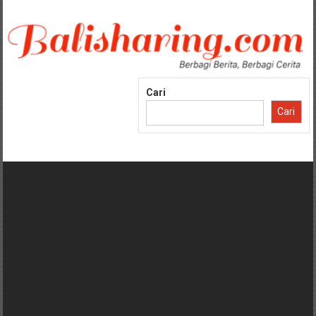
Lompat
ke
konten
Cari
Cari