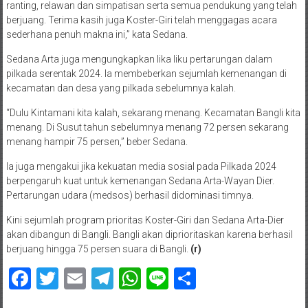
ranting, relawan dan simpatisan serta semua pendukung yang telah
berjuang. Terima kasih juga Koster-Giri telah menggagas acara
sederhana penuh makna ini,” kata Sedana.
Sedana Arta juga mengungkapkan lika liku pertarungan dalam
pilkada serentak 2024. Ia membeberkan sejumlah kemenangan di
kecamatan dan desa yang pilkada sebelumnya kalah.
“Dulu Kintamani kita kalah, sekarang menang. Kecamatan Bangli kita
menang. Di Susut tahun sebelumnya menang 72 persen sekarang
menang hampir 75 persen,” beber Sedana.
Ia juga mengakui jika kekuatan media sosial pada Pilkada 2024
berpengaruh kuat untuk kemenangan Sedana Arta-Wayan Dier.
Pertarungan udara (medsos) berhasil didominasi timnya.
Kini sejumlah program prioritas Koster-Giri dan Sedana Arta-Dier
akan dibangun di Bangli. Bangli akan diprioritaskan karena berhasil
berjuang hingga 75 persen suara di Bangli.
(r)
Facebook
Twitter
Email
Telegram
WhatsApp
Line
Share