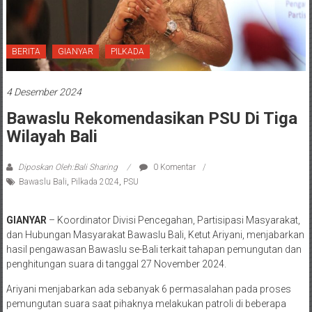
BERITA
GIANYAR
PILKADA
4 Desember 2024
Bawaslu Rekomendasikan PSU Di Tiga
Wilayah Bali
Diposkan Oleh:Bali Sharing
0 Komentar
Bawaslu Bali
,
Pilkada 2024
,
PSU
GIANYAR
– Koordinator Divisi Pencegahan, Partisipasi Masyarakat,
dan Hubungan Masyarakat Bawaslu Bali, Ketut Ariyani, menjabarkan
hasil pengawasan Bawaslu se-Bali terkait tahapan pemungutan dan
penghitungan suara di tanggal 27 November 2024.
Ariyani menjabarkan ada sebanyak 6 permasalahan pada proses
pemungutan suara saat pihaknya melakukan patroli di beberapa