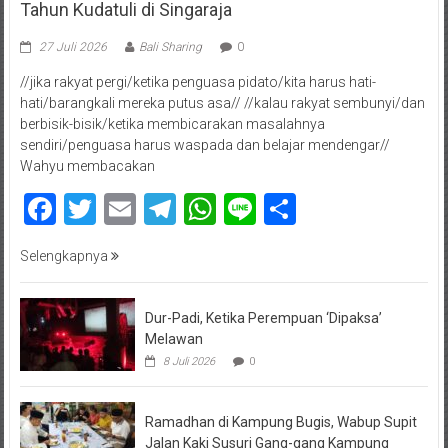
Tahun Kudatuli di Singaraja
27 Juli 2026
Bali Sharing
0
//jika rakyat pergi/ketika penguasa pidato/kita harus hati-
hati/barangkali mereka putus asa// //kalau rakyat sembunyi/dan
berbisik-bisik/ketika membicarakan masalahnya
sendiri/penguasa harus waspada dan belajar mendengar//
Wahyu membacakan
Facebook
Twitter
Email
Telegram
WhatsApp
Line
Share
Selengkapnya
Dur-Padi, Ketika Perempuan ‘Dipaksa’
Melawan
8 Juli 2026
0
Ramadhan di Kampung Bugis, Wabup Supit
Jalan Kaki Susuri Gang-gang Kampung