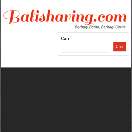
Lompat
ke
konten
Cari
Cari