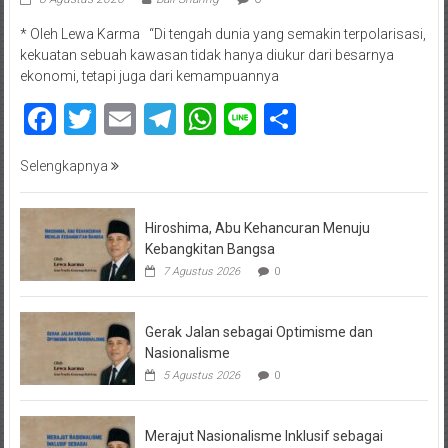
* Oleh Lewa Karma “Di tengah dunia yang semakin terpolarisasi,
kekuatan sebuah kawasan tidak hanya diukur dari besarnya
ekonomi, tetapi juga dari kemampuannya
Facebook
Twitter
Email
Telegram
WhatsApp
Line
Share
Selengkapnya
Hiroshima, Abu Kehancuran Menuju
Kebangkitan Bangsa
7 Agustus 2026
0
Gerak Jalan sebagai Optimisme dan
Nasionalisme
5 Agustus 2026
0
Merajut Nasionalisme Inklusif sebagai