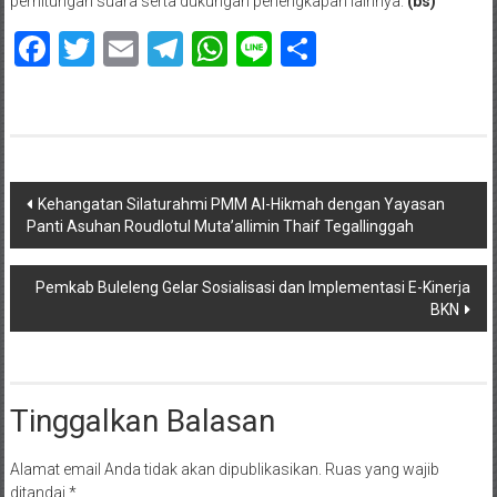
perhitungan suara serta dukungan perlengkapan lainnya.
(bs)
Facebook
Twitter
Email
Telegram
WhatsApp
Line
Share
Navigasi
Kehangatan Silaturahmi PMM Al-Hikmah dengan Yayasan
Panti Asuhan Roudlotul Muta’allimin Thaif Tegallinggah
pos
Pemkab Buleleng Gelar Sosialisasi dan Implementasi E-Kinerja
BKN
Tinggalkan Balasan
Alamat email Anda tidak akan dipublikasikan.
Ruas yang wajib
ditandai
*