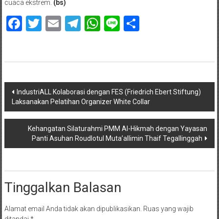
cuaca ekstrem.
(bs)
Facebook
Twitter
Email
Telegram
WhatsApp
Line
Share
Navigasi
IndustriALL Kolaborasi dengan FES (Friedrich Ebert Stiftung)
Laksanakan Pelatihan Organizer White Collar
pos
Kehangatan Silaturahmi PMM Al-Hikmah dengan Yayasan
Panti Asuhan Roudlotul Muta’allimin Thaif Tegallinggah
Tinggalkan Balasan
Alamat email Anda tidak akan dipublikasikan.
Ruas yang wajib
ditandai
*