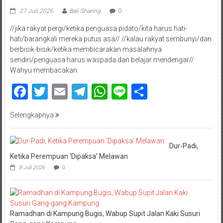
27 Juli 2026
Bali Sharing
0
//jika rakyat pergi/ketika penguasa pidato/kita harus hati-
hati/barangkali mereka putus asa// //kalau rakyat sembunyi/dan
berbisik-bisik/ketika membicarakan masalahnya
sendiri/penguasa harus waspada dan belajar mendengar//
Wahyu membacakan
Facebook
Twitter
Email
Telegram
WhatsApp
Line
Share
Selengkapnya
Dur-Padi,
Ketika Perempuan ‘Dipaksa’ Melawan
8 Juli 2026
0
Ramadhan di Kampung Bugis, Wabup Supit Jalan Kaki Susuri