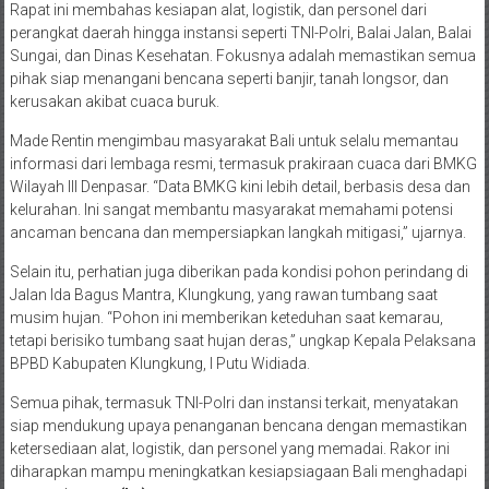
Rapat ini membahas kesiapan alat, logistik, dan personel dari
perangkat daerah hingga instansi seperti TNI-Polri, Balai Jalan, Balai
Sungai, dan Dinas Kesehatan. Fokusnya adalah memastikan semua
pihak siap menangani bencana seperti banjir, tanah longsor, dan
kerusakan akibat cuaca buruk.
Made Rentin mengimbau masyarakat Bali untuk selalu memantau
informasi dari lembaga resmi, termasuk prakiraan cuaca dari BMKG
Wilayah III Denpasar. “Data BMKG kini lebih detail, berbasis desa dan
kelurahan. Ini sangat membantu masyarakat memahami potensi
ancaman bencana dan mempersiapkan langkah mitigasi,” ujarnya.
Selain itu, perhatian juga diberikan pada kondisi pohon perindang di
Jalan Ida Bagus Mantra, Klungkung, yang rawan tumbang saat
musim hujan. “Pohon ini memberikan keteduhan saat kemarau,
tetapi berisiko tumbang saat hujan deras,” ungkap Kepala Pelaksana
BPBD Kabupaten Klungkung, I Putu Widiada.
Semua pihak, termasuk TNI-Polri dan instansi terkait, menyatakan
siap mendukung upaya penanganan bencana dengan memastikan
ketersediaan alat, logistik, dan personel yang memadai. Rakor ini
diharapkan mampu meningkatkan kesiapsiagaan Bali menghadapi