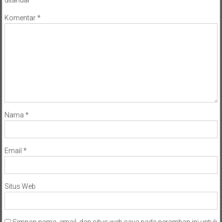
Komentar
*
Nama
*
Email
*
Situs Web
Simpan nama, email, dan situs web saya pada peramban ini untuk