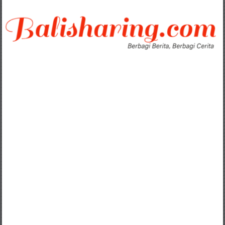
Lompat
ke
konten