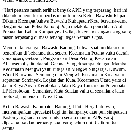
“Hari pertama masih terlihat banyak APK yang terpasang, hari ini
dilakukan penertiban berdasarkan Intruksi Ketua Bawaslu RI pada
Diktum Keempat bahwa Bawaslu Kabupaten/Kota bersama-sama
dengan Satuan Polisi Pamong Praja melakukan penertiban Alat
Peraga dan Bahan Kampanye di wilayah kerja masing-masing yang
masih terpasang di masa tenang” tegas Semara Cipta.
Menurut keterangan Bawaslu Badung, bahwa saat ini dilakukan
penertiban di beberapa titik seperti Kecamatan Petang yaitu daerah
Carangsari, Getasan, Pangsan dan Desa Petang, Kecamatan
Abiansemal yaitu daerah Gerana, Sangeh sampai dengan Mambal,
Kecamatan Mengwi yaitu rute jalan Mengwi-Singaraja, Kuwum,
Wredi Bhuwana, Sembung dan Mengwi, Kecamatan Kuta yaitu
seputaran Seminyak, Legian dan Kuta, Kecamatan Utara yaitu di
Jalan Raya Anyar Kerobokan, Jalan Raya Taman dan Perempatan
LP Kerobokan. Sementara Kuta Selatan yaitu di sepanjang jalan
protokol, Jimbaran – Nusa Dua.
Ketua Bawaslu Kabupaten Badung, I Putu Hery Indrawan,
menyampaikan apreasiasi bagi tim kampanye atau pun simpatisan
Paslon yang sudah menurunkan secara mandiri APK yang
dipasangnya dan berharap bagi yang belum untuk diturunkan
semua.