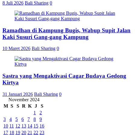
8 Juli 2026
Bali Sharing
0
Ramadhan di Kampung Bugis, Wabup Supit Jalan
Kaki Susuri Gang-gang Kampung
10 Maret 2026
Bali Sharing
0
Sastra yang Mengaktivasi Cagar Budaya Gedong
Kirtya
31 Januari 2026
Bali Sharing
0
November 2024
M
S
S
R
K
J
S
1
2
3
4
5
6
7
8
9
10
11
12
13
14
15
16
17
18
19
20
21
22
23