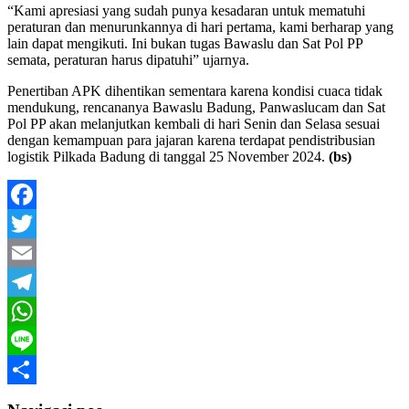
“Kami apresiasi yang sudah punya kesadaran untuk mematuhi
peraturan dan menurunkannya di hari pertama, kami berharap yang
lain dapat mengikuti. Ini bukan tugas Bawaslu dan Sat Pol PP
semata, peraturan harus dipatuhi” ujarnya.
Penertiban APK dihentikan sementara karena kondisi cuaca tidak
mendukung, rencananya Bawaslu Badung, Panwaslucam dan Sat
Pol PP akan melanjutkan kembali di hari Senin dan Selasa sesuai
dengan kemampuan para jajaran karena terdapat pendistribusian
logistik Pilkada Badung di tanggal 25 November 2024.
(bs)
Facebook
Twitter
Email
Telegram
WhatsApp
Line
Share