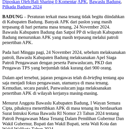
Diposkan Oleh:Bali Sharing
0 Komentar
APK
,
Bawaslu Badung
,
Pilkada Badung 2024
BADUNG
– Peraturan terkait masa tenang tidak begitu diindahkan
di Kabupaten Badung. Banyak APK dari paslon yang masih
terpasang di hari pertama masa tenang, 24 November 2024.
Bawaslu Kabupaten Badung dan Satpol PP di wilayah Kabupaten
Badung menurunkan APK yang masih terpasang melalui patroli
penertiban APK.
Pada hari Minggu pagi, 24 November 2024, sebelum melaksanakan
patroli, Bawaslu Kabupaten Badung melaksanakan Apel Siaga
Patroli Pengawasan dengan peserta Panwaslucam, PKD dan
Pengawas TPS yang berjumlah tidak kurang dari 900 orang.
Dalam apel tersebut, jajaran pengawas telah di-
briefing
tentang apa
saja menjadi fokus pengawasan, utamanya di masa tenang.
Kemudian, secara paralel, Panwaslucam juga melaksanakan
penertiban APK di wilayah kerjanya masing-masing.
Menurut Anggota Bawaslu Kabupaten Badung, I Wayan Semara
Cipta, pihaknya menertibkan APK di masa tenang itu berdasarkan
Surat Intruksi Ketua Bawaslu RI Nomor 23 Tahun 2024 tentang
Patroli Pengawasan Masa Tenang Dalam Pemilihan Gubernur Dan
Wakil Gubernur, Bupati dan Wakil Bupati, serta Wali Kota dan
Wakil Walikota Tahun 2024.