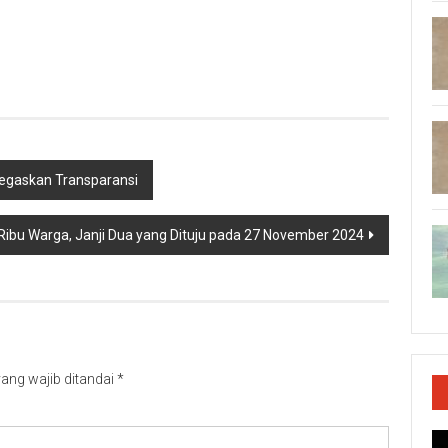
p
re
egaskan Transparansi
h Ribu Warga, Janji Dua yang Dituju pada 27 November 2024
ang wajib ditandai
*