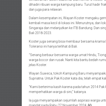
dihadiri ribuan warga kampung baru. Turut hadir fra
dan juga para relawan.
Dalam kesempatan ini, Wayan Koster mengaku gemb
kembali masa kecil di lokasi ini. Menurutnya, dari
Singaraja dan melanjutkan ke ITB Bandung. Dan sing
Bali 2018-2023.
Koster juga senang bisa membaur bersama krama B
Toleransi ini hanya terlihat di Bali.
“Senang berbaur bersama warga umat Hindu, Tiongho
warga bocor dan rusak. Nanti kita bantu bedah ruma
jelas Koster.
Wayan Suweca, tokoh Kampung Baru menyampaikan te
Supriatna. Untuk Pak Koster kata dia, telah empat k
“Kami berterima kasih karena pada tahun 2014 Pak Ko
memperhatikan warga di sini,” katanya.
Ia juga menyampaikan sejumlah aspirasi warga un
mandat pada Rabu 27 November 2024.
(r)