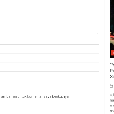
“
P
S
//
ramban ini untuk komentar saya berikutnya.
ha
//
me