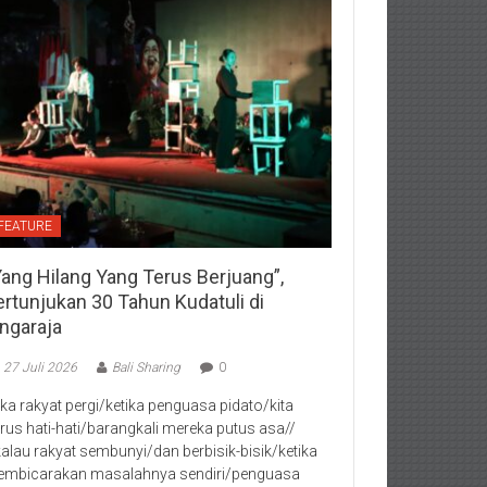
FEATURE
Yang Hilang Yang Terus Berjuang”,
ertunjukan 30 Tahun Kudatuli di
ingaraja
27 Juli 2026
Bali Sharing
0
jika rakyat pergi/ketika penguasa pidato/kita
rus hati-hati/barangkali mereka putus asa//
kalau rakyat sembunyi/dan berbisik-bisik/ketika
mbicarakan masalahnya sendiri/penguasa