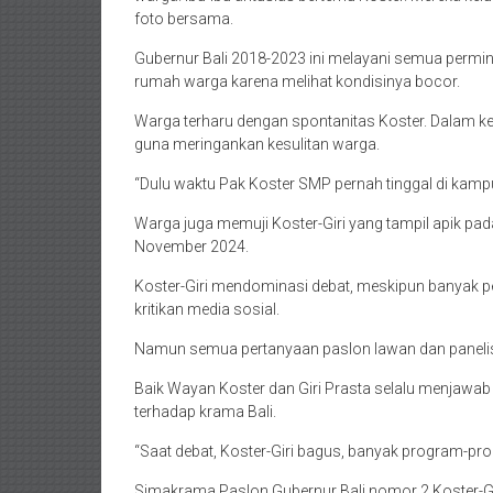
foto bersama.
Gubernur Bali 2018-2023 ini melayani semua permin
rumah warga karena melihat kondisinya bocor.
Warga terharu dengan spontanitas Koster. Dalam ke
guna meringankan kesulitan warga.
“Dulu waktu Pak Koster SMP pernah tinggal di kamp
Warga juga memuji Koster-Giri yang tampil apik pada
November 2024.
Koster-Giri mendominasi debat, meskipun banyak p
kritikan media sosial.
Namun semua pertanyaan paslon lawan dan panelis,
Baik Wayan Koster dan Giri Prasta selalu menjawab 
terhadap krama Bali.
“Saat debat, Koster-Giri bagus, banyak program-pr
Simakrama Paslon Gubernur Bali nomor 2 Koster-Gir