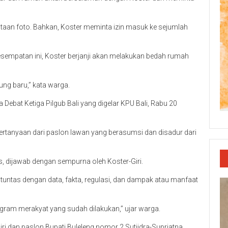
taan foto. Bahkan, Koster meminta izin masuk ke sejumlah
sempatan ini, Koster berjanji akan melakukan bedah rumah
ung baru,” kata warga.
 Debat Ketiga Pilgub Bali yang digelar KPU Bali, Rabu 20
ertanyaan dari paslon lawan yang berasumsi dan disadur dari
 dijawab dengan sempurna oleh Koster-Giri.
tuntas dengan data, fakta, regulasi, dan dampak atau manfaat
ogram merakyat yang sudah dilakukan,” ujar warga.
i dan paslon Bupati Buleleng nomor 2 Sutjidra-Supriatna