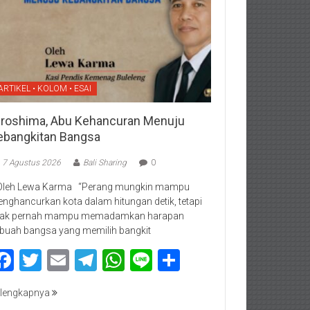
ARTIKEL • KOLOM • ESAI
iroshima, Abu Kehancuran Menuju
ebangkitan Bangsa
7 Agustus 2026
Bali Sharing
0
Oleh Lewa Karma “Perang mungkin mampu
nghancurkan kota dalam hitungan detik, tetapi
dak pernah mampu memadamkan harapan
buah bangsa yang memilih bangkit
Facebook
Twitter
Email
Telegram
WhatsApp
Line
Share
lengkapnya