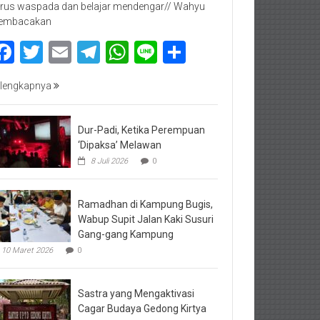
rus waspada dan belajar mendengar// Wahyu
embacakan
Facebook
Twitter
Email
Telegram
WhatsApp
Line
Share
lengkapnya
Dur-Padi, Ketika Perempuan
‘Dipaksa’ Melawan
8 Juli 2026
0
Ramadhan di Kampung Bugis,
Wabup Supit Jalan Kaki Susuri
Gang-gang Kampung
10 Maret 2026
0
Sastra yang Mengaktivasi
Cagar Budaya Gedong Kirtya