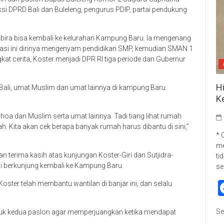
ksi DPRD Bali dan Buleleng, pengurus PDIP, partai pendukung
ira bisa kembali ke kelurahan Kampung Baru. Ia mengenang
 lokasi ini dirinya mengenyam pendidikan SMP, kemudian SMAN 1
kat cerita, Koster menjadi DPR RI tiga periode dan Gubernur
H
ali, umat Muslim dan umat lainnya di kampung Baru.
K
a dan Muslim serta umat lainnya. Tadi tiang lihat rumah
h. Kita akan cek berapa banyak rumah harus dibantu di sini,”
* 
me
rima kasih atas kunjungan Koster-Giri dan Sutjidra-
ti
ali berkunjung kembali ke Kampung Baru.
se
ster telah membantu wantilan di banjar ini, dan selalu
Se
tuk kedua paslon agar memperjuangkan ketika mendapat