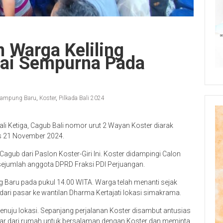
n Warga Keliling
lai Sempurna Pada
ampung Baru
,
Koster
,
Pilkada Bali 2024
li Ketiga, Cagub Bali nomor urut 2 Wayan Koster diarak
is 21 November 2024.
ub dari Paslon Koster-Giri Ini. Koster didampingi Calon
sejumlah anggota DPRD Fraksi PDI Perjuangan.
g Baru pada pukul 14.00 WITA. Warga telah menanti sejak
dari pasar ke wantilan Dharma Kertajati lokasi simakrama.
enuju lokasi. Sepanjang perjalanan Koster disambut antusias
luar dari rumah untuk bersalaman dengan Koster dan meminta