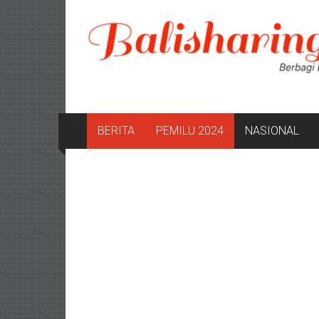
Lompat
ke
konten
BERITA
PEMILU 2024
NASIONAL