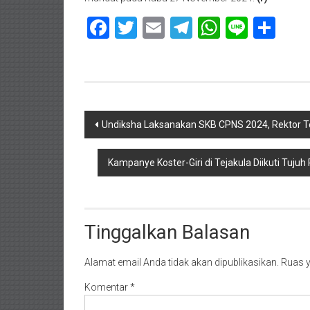
Facebook
Twitter
Email
Telegram
WhatsAp
Line
Sha
Navigasi
Undiksha Laksanakan SKB CPNS 2024, Rektor T
pos
Kampanye Koster-Giri di Tejakula Diikuti Tuju
Tinggalkan Balasan
Alamat email Anda tidak akan dipublikasikan.
Ruas y
Komentar
*