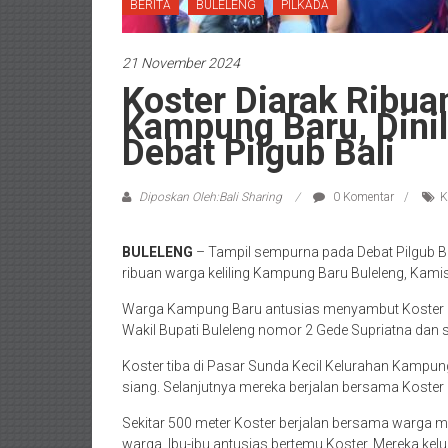
BERITA
BULELENG
PILKADA
21 November 2024
Koster Diarak Ribua
Kampung Baru, Dini
Debat Pilgub Bali
Diposkan Oleh:Bali Sharing
0 Komentar
K
BULELENG
– Tampil sempurna pada Debat Pilgub Ba
ribuan warga keliling Kampung Baru Buleleng, Kam
Warga Kampung Baru antusias menyambut Koster Cag
Wakil Bupati Buleleng nomor 2 Gede Supriatna dan 
Koster tiba di Pasar Sunda Kecil Kelurahan Kampun
siang. Selanjutnya mereka berjalan bersama Koster 
Sekitar 500 meter Koster berjalan bersama warga m
warga. Ibu-ibu antusias bertemu Koster. Mereka ke