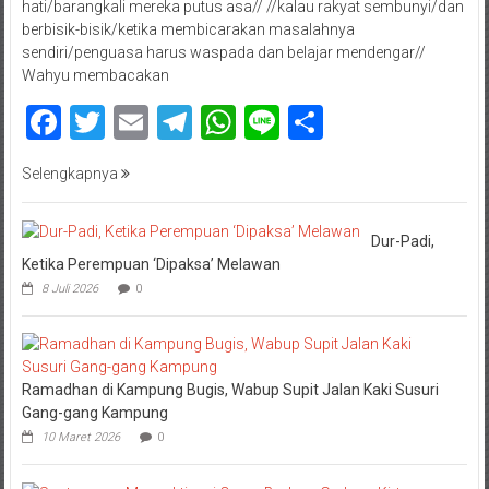
hati/barangkali mereka putus asa// //kalau rakyat sembunyi/dan
berbisik-bisik/ketika membicarakan masalahnya
sendiri/penguasa harus waspada dan belajar mendengar//
Wahyu membacakan
Facebook
Twitter
Email
Telegram
WhatsApp
Line
Share
Selengkapnya
Dur-Padi,
Ketika Perempuan ‘Dipaksa’ Melawan
8 Juli 2026
0
Ramadhan di Kampung Bugis, Wabup Supit Jalan Kaki Susuri
Gang-gang Kampung
10 Maret 2026
0