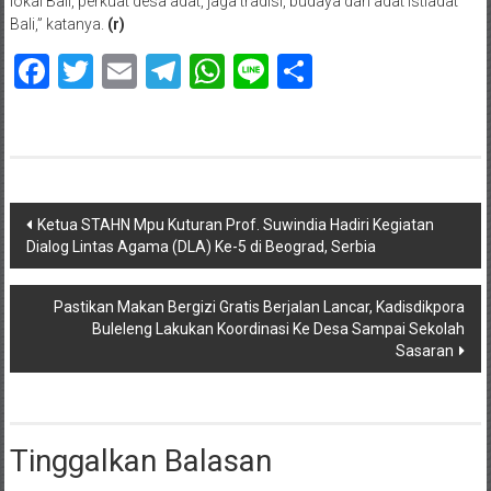
lokal Bali, perkuat desa adat, jaga tradisi, budaya dan adat istiadat
Bali,” katanya.
(r)
Facebook
Twitter
Email
Telegram
WhatsApp
Line
Share
Navigasi
Ketua STAHN Mpu Kuturan Prof. Suwindia Hadiri Kegiatan
Dialog Lintas Agama (DLA) Ke-5 di Beograd, Serbia
pos
Pastikan Makan Bergizi Gratis Berjalan Lancar, Kadisdikpora
Buleleng Lakukan Koordinasi Ke Desa Sampai Sekolah
Sasaran
Tinggalkan Balasan