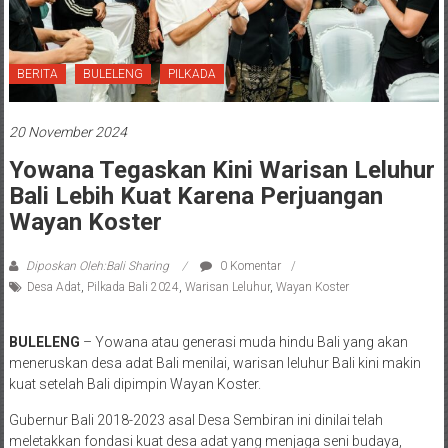
BERITA
BULELENG
PILKADA
20 November 2024
Yowana Tegaskan Kini Warisan Leluhur
Bali Lebih Kuat Karena Perjuangan
Wayan Koster
Diposkan Oleh:Bali Sharing
0 Komentar
Desa Adat
,
Pilkada Bali 2024
,
Warisan Leluhur
,
Wayan Koster
BULELENG
– Yowana atau generasi muda hindu Bali yang akan
meneruskan desa adat Bali menilai, warisan leluhur Bali kini makin
kuat setelah Bali dipimpin Wayan Koster.
Gubernur Bali 2018-2023 asal Desa Sembiran ini dinilai telah
meletakkan fondasi kuat desa adat yang menjaga seni budaya,