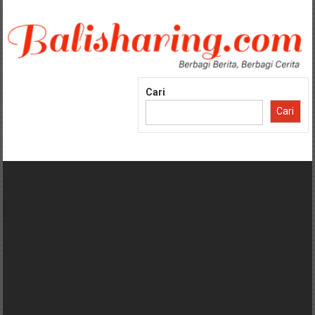
Lompat
ke
konten
Cari
Cari