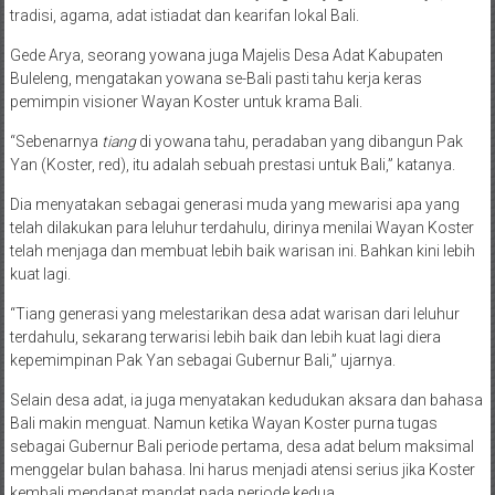
tradisi, agama, adat istiadat dan kearifan lokal Bali.
Gede Arya, seorang yowana juga Majelis Desa Adat Kabupaten
Buleleng, mengatakan yowana se-Bali pasti tahu kerja keras
pemimpin visioner Wayan Koster untuk krama Bali.
“Sebenarnya
tiang
di yowana tahu, peradaban yang dibangun Pak
Yan (Koster, red), itu adalah sebuah prestasi untuk Bali,” katanya.
Dia menyatakan sebagai generasi muda yang mewarisi apa yang
telah dilakukan para leluhur terdahulu, dirinya menilai Wayan Koster
telah menjaga dan membuat lebih baik warisan ini. Bahkan kini lebih
kuat lagi.
“Tiang generasi yang melestarikan desa adat warisan dari leluhur
terdahulu, sekarang terwarisi lebih baik dan lebih kuat lagi diera
kepemimpinan Pak Yan sebagai Gubernur Bali,” ujarnya.
Selain desa adat, ia juga menyatakan kedudukan aksara dan bahasa
Bali makin menguat. Namun ketika Wayan Koster purna tugas
sebagai Gubernur Bali periode pertama, desa adat belum maksimal
menggelar bulan bahasa. Ini harus menjadi atensi serius jika Koster
kembali mendapat mandat pada periode kedua.