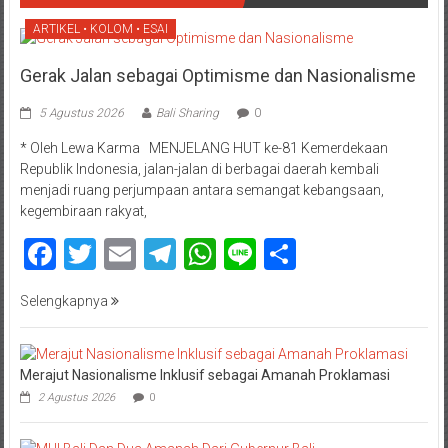
ARTIKEL • KOLOM • ESAI
Gerak Jalan sebagai Optimisme dan Nasionalisme
5 Agustus 2026
Bali Sharing
0
* Oleh Lewa Karma MENJELANG HUT ke-81 Kemerdekaan
Republik Indonesia, jalan-jalan di berbagai daerah kembali
menjadi ruang perjumpaan antara semangat kebangsaan,
kegembiraan rakyat,
Facebook
Twitter
Email
Telegram
WhatsApp
Line
Share
Selengkapnya
Merajut Nasionalisme Inklusif sebagai Amanah Proklamasi
2 Agustus 2026
0