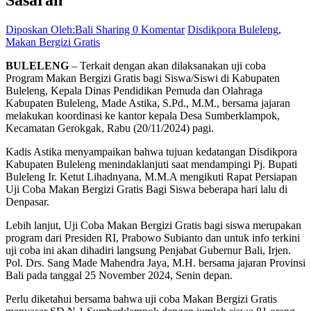
Diposkan Oleh:Bali Sharing
0 Komentar
Disdikpora Buleleng
,
Makan Bergizi Gratis
BULELENG
– Terkait dengan akan dilaksanakan uji coba
Program Makan Bergizi Gratis bagi Siswa/Siswi di Kabupaten
Buleleng, Kepala Dinas Pendidikan Pemuda dan Olahraga
Kabupaten Buleleng, Made Astika, S.Pd., M.M., bersama jajaran
melakukan koordinasi ke kantor kepala Desa Sumberklampok,
Kecamatan Gerokgak, Rabu (20/11/2024) pagi.
Kadis Astika menyampaikan bahwa tujuan kedatangan Disdikpora
Kabupaten Buleleng menindaklanjuti saat mendampingi Pj. Bupati
Buleleng Ir. Ketut Lihadnyana, M.M.A mengikuti Rapat Persiapan
Uji Coba Makan Bergizi Gratis Bagi Siswa beberapa hari lalu di
Denpasar.
Lebih lanjut, Uji Coba Makan Bergizi Gratis bagi siswa merupakan
program dari Presiden RI, Prabowo Subianto dan untuk info terkini
uji coba ini akan dihadiri langsung Penjabat Gubernur Bali, Irjen.
Pol. Drs. Sang Made Mahendra Jaya, M.H. bersama jajaran Provinsi
Bali pada tanggal 25 November 2024, Senin depan.
Perlu diketahui bersama bahwa uji coba Makan Bergizi Gratis