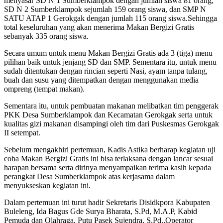
menyasar SD N 1 Sumberklampok dengan jumlah siswa 81 orang,
SD N 2 Sumberklampok sejumlah 159 orang siswa, dan SMP N
SATU ATAP 1 Gerokgak dengan jumlah 115 orang siswa.Sehingga
total keseluruhan yang akan menerima Makan Bergizi Gratis
sebanyak 335 orang siswa.
Secara umum untuk menu Makan Bergizi Gratis ada 3 (tiga) menu
pilihan baik untuk jenjang SD dan SMP. Sementara itu, untuk menu
sudah ditentukan dengan rincian seperti Nasi, ayam tanpa tulang,
buah dan susu yang ditempatkan dengan menggunakan media
ompreng (tempat makan).
Sementara itu, untuk pembuatan makanan melibatkan tim penggerak
PKK Desa Sumberklampok dan Kecamatan Gerokgak serta untuk
kualitas gizi makanan disampingi oleh tim dari Puskesmas Gerokgak
II setempat.
Sebelum mengakhiri pertemuan, Kadis Astika berharap kegiatan uji
coba Makan Bergizi Gratis ini bisa terlaksana dengan lancar sesuai
harapan bersama serta dirinya menyampaikan terima kasih kepada
perangkat Desa Sumberklampok atas kerjasama dalam
menyukseskan kegiatan ini.
Dalam pertemuan ini turut hadir Sekretaris Disidkpora Kabupaten
Buleleng, Ida Bagus Gde Surya Bharata, S.Pd, M.A.P, Kabid
Pemuda dan Olahraga, Putu Pasek Sujendra, S.Pd.,Operator