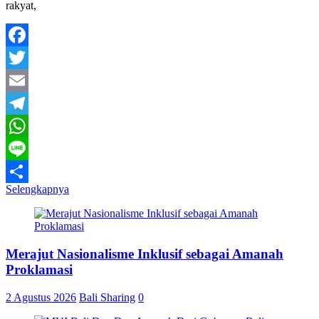
rakyat,
Facebook
Twitter
Email
Telegram
WhatsApp
Line
Selengkapnya
Share
Merajut Nasionalisme Inklusif sebagai Amanah
Proklamasi
2 Agustus 2026
Bali Sharing
0