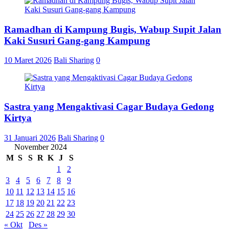
Ramadhan di Kampung Bugis, Wabup Supit Jalan
Kaki Susuri Gang-gang Kampung
10 Maret 2026
Bali Sharing
0
Sastra yang Mengaktivasi Cagar Budaya Gedong
Kirtya
31 Januari 2026
Bali Sharing
0
November 2024
M
S
S
R
K
J
S
1
2
3
4
5
6
7
8
9
10
11
12
13
14
15
16
17
18
19
20
21
22
23
24
25
26
27
28
29
30
« Okt
Des »