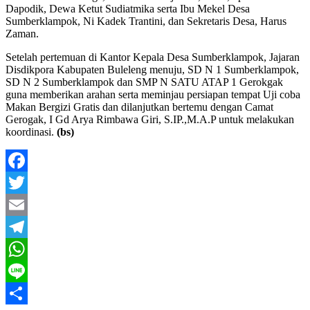
Dapodik, Dewa Ketut Sudiatmika serta Ibu Mekel Desa
Sumberklampok, Ni Kadek Trantini, dan Sekretaris Desa, Harus
Zaman.
Setelah pertemuan di Kantor Kepala Desa Sumberklampok, Jajaran
Disdikpora Kabupaten Buleleng menuju, SD N 1 Sumberklampok,
SD N 2 Sumberklampok dan SMP N SATU ATAP 1 Gerokgak
guna memberikan arahan serta meminjau persiapan tempat Uji coba
Makan Bergizi Gratis dan dilanjutkan bertemu dengan Camat
Gerogak, I Gd Arya Rimbawa Giri, S.IP.,M.A.P untuk melakukan
koordinasi.
(bs)
Facebook
Twitter
Email
Telegram
WhatsApp
Line