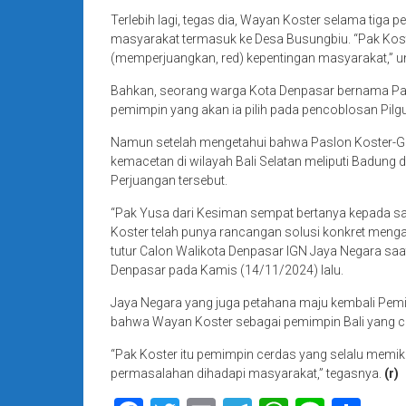
Terlebih lagi, tegas dia, Wayan Koster selama tiga p
masyarakat termasuk ke Desa Busungbiu. “Pak Koste
(memperjuangkan, red) kepentingan masyarakat,” 
Bahkan, seorang warga Kota Denpasar bernama Pak
pemimpin yang akan ia pilih pada pencoblosan Pilgu
Namun setelah mengetahui bahwa Paslon Koster-G
kemacetan di wilayah Bali Selatan meliputi Badung 
Perjuangan tersebut.
“Pak Yusa dari Kesiman sempat bertanya kepada saya
Koster telah punya rancangan solusi konkret mengata
tutur Calon Walikota Denpasar IGN Jaya Negara sa
Denpasar pada Kamis (14/11/2024) lalu.
Jaya Negara yang juga petahana maju kembali Pemi
bahwa Wayan Koster sebagai pemimpin Bali yang ce
“Pak Koster itu pemimpin cerdas yang selalu memik
permasalahan dihadapi masyarakat,” tegasnya.
(r)