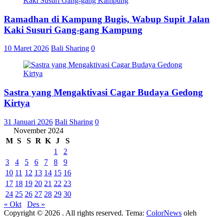
Ramadhan di Kampung Bugis, Wabup Supit Jalan
Kaki Susuri Gang-gang Kampung
10 Maret 2026
Bali Sharing
0
Sastra yang Mengaktivasi Cagar Budaya Gedong
Kirtya
31 Januari 2026
Bali Sharing
0
November 2024
M
S
S
R
K
J
S
1
2
3
4
5
6
7
8
9
10
11
12
13
14
15
16
17
18
19
20
21
22
23
24
25
26
27
28
29
30
« Okt
Des »
Copyright © 2026
. All rights reserved. Tema:
ColorNews
oleh