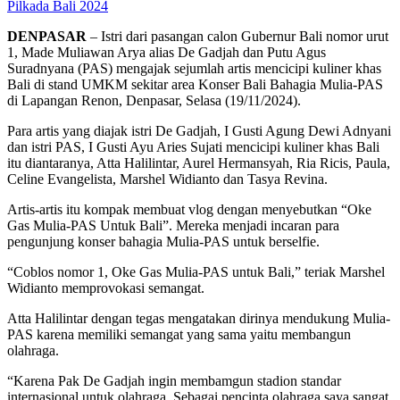
Pilkada Bali 2024
DENPASAR
– Istri dari pasangan calon Gubernur Bali nomor urut
1, Made Muliawan Arya alias De Gadjah dan Putu Agus
Suradnyana (PAS) mengajak sejumlah artis mencicipi kuliner khas
Bali di stand UMKM sekitar area Konser Bali Bahagia Mulia-PAS
di Lapangan Renon, Denpasar, Selasa (19/11/2024).
Para artis yang diajak istri De Gadjah, I Gusti Agung Dewi Adnyani
dan istri PAS, I Gusti Ayu Aries Sujati mencicipi kuliner khas Bali
itu diantaranya, Atta Halilintar, Aurel Hermansyah, Ria Ricis, Paula,
Celine Evangelista, Marshel Widianto dan Tasya Revina.
Artis-artis itu kompak membuat vlog dengan menyebutkan “Oke
Gas Mulia-PAS Untuk Bali”. Mereka menjadi incaran para
pengunjung konser bahagia Mulia-PAS untuk berselfie.
“Coblos nomor 1, Oke Gas Mulia-PAS untuk Bali,” teriak Marshel
Widianto memprovokasi semangat.
Atta Halilintar dengan tegas mengatakan dirinya mendukung Mulia-
PAS karena memiliki semangat yang sama yaitu membangun
olahraga.
“Karena Pak De Gadjah ingin membamgun stadion standar
internasional untuk olahraga. Sebagai pencinta olahraga saya sangat