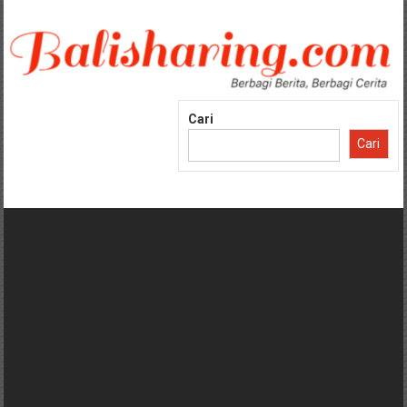
Lompat
ke
konten
Cari
Cari