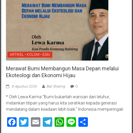
ARTIKEL • KOLOM • ESAI
Merawat Bumi Membangun Masa Depan melalui
Ekoteologi dan Ekonomi Hijau
8 Agustus 2026
Bali Sharing
0
* Oleh Lewa Karma “Bumi bukanlah warisan dari leluhur,
melainkan titipan yang harus kita serahkan kepada generasi
mendatang dalam keadaan lebih baik.” Indonesia memperingati
Facebook
Twitter
Email
Telegram
WhatsApp
Line
Share