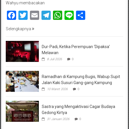
Wahyu membacakan
Facebook
Twitter
Email
Telegram
WhatsApp
Line
Share
Selengkapnya
Dur-Padi, Ketika Perempuan ‘Dipaksa’
Melawan
8 Juli 2026
0
Ramadhan di Kampung Bugis, Wabup Supit
Jalan Kaki Susuri Gang-gang Kampung
10 Maret 2026
0
Sastra yang Mengaktivasi Cagar Budaya
Gedong Kirtya
31 Januari 2026
0