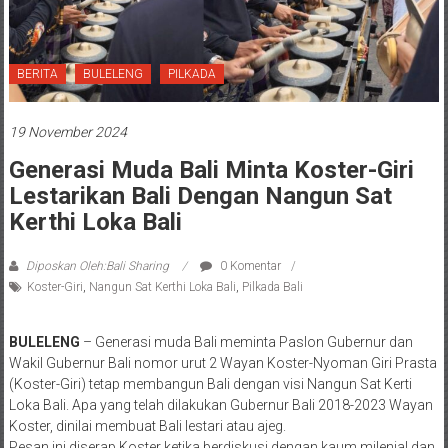
BERITA
BULELENG
PILKADA
19 November 2024
Generasi Muda Bali Minta Koster-Giri
Lestarikan Bali Dengan Nangun Sat
Kerthi Loka Bali
Diposkan Oleh:Bali Sharing
0 Komentar
Koster-Giri
,
Nangun Sat Kerthi Loka Bali
,
Pilkada Bali
BULELENG
– Generasi muda Bali meminta Paslon Gubernur dan
Wakil Gubernur Bali nomor urut 2 Wayan Koster-Nyoman Giri Prasta
(Koster-Giri) tetap membangun Bali dengan visi Nangun Sat Kerti
Loka Bali. Apa yang telah dilakukan Gubernur Bali 2018-2023 Wayan
Koster, dinilai membuat Bali lestari atau ajeg.
Pesan ini diserap Koster ketika berdiskusi dengan kaum milenial dan