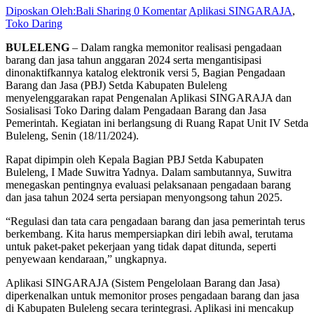
Diposkan Oleh:Bali Sharing
0 Komentar
Aplikasi SINGARAJA
,
Toko Daring
BULELENG
– Dalam rangka memonitor realisasi pengadaan
barang dan jasa tahun anggaran 2024 serta mengantisipasi
dinonaktifkannya katalog elektronik versi 5, Bagian Pengadaan
Barang dan Jasa (PBJ) Setda Kabupaten Buleleng
menyelenggarakan rapat Pengenalan Aplikasi SINGARAJA dan
Sosialisasi Toko Daring dalam Pengadaan Barang dan Jasa
Pemerintah. Kegiatan ini berlangsung di Ruang Rapat Unit IV Setda
Buleleng, Senin (18/11/2024).
Rapat dipimpin oleh Kepala Bagian PBJ Setda Kabupaten
Buleleng, I Made Suwitra Yadnya. Dalam sambutannya, Suwitra
menegaskan pentingnya evaluasi pelaksanaan pengadaan barang
dan jasa tahun 2024 serta persiapan menyongsong tahun 2025.
“Regulasi dan tata cara pengadaan barang dan jasa pemerintah terus
berkembang. Kita harus mempersiapkan diri lebih awal, terutama
untuk paket-paket pekerjaan yang tidak dapat ditunda, seperti
penyewaan kendaraan,” ungkapnya.
Aplikasi SINGARAJA (Sistem Pengelolaan Barang dan Jasa)
diperkenalkan untuk memonitor proses pengadaan barang dan jasa
di Kabupaten Buleleng secara terintegrasi. Aplikasi ini mencakup