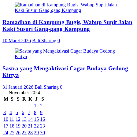
Ramadhan di Kampung Bugis, Wabup Supit Jalan
Kaki Susuri Gang-gang Kampung
10 Maret 2026
Bali Sharing
0
Sastra yang Mengaktivasi Cagar Budaya Gedong
Kirtya
31 Januari 2026
Bali Sharing
0
November 2024
M
S
S
R
K
J
S
1
2
3
4
5
6
7
8
9
10
11
12
13
14
15
16
17
18
19
20
21
22
23
24
25
26
27
28
29
30