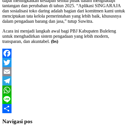
dapat meningkatkan kesiapan semua pihak dalam menghadapi
tantangan dan perubahan di tahun 2025. “Aplikasi SINGARAJA
dan sosialisasi toko daring adalah bagian dari komitmen kami untuk
menciptakan tata kelola pemerintahan yang lebih baik, khususnya
dalam pengadaan barang dan jasa,” tutup Suwitra.
Acara ini menjadi langkah awal bagi PBJ Kabupaten Buleleng
untuk menghadirkan sistem pengadaan yang lebih modern,
transparan, dan akuntabel.
(bs)
Facebook
Twitter
Email
Telegram
WhatsApp
Line
Share
Navigasi pos