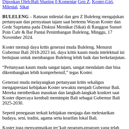
Diposkan Oleh:Bali Sharing
0 Komentar
Gen Z
,
Koster-Giri
,
Milenial
,
Sikat
BULELENG
– Ratusan milenial dan gen Z Buleleng mengajukan
pertanyaan dan pernyataan tajam saat bertemu Wayan Koster dan
Gede Supriatna pada Diskusi Memikat (Sikat) di Ranggon Sunset
Poin Cafe & Bar Pantai Penimbangan Buleleng, Minggu, 17
November 2024.
Koster memuji daya kritis generasi muda Buleleng. Menurut
Gubernur Bali 2018-2023 ini, daya kritis kaum muda intelektual ini
bertujuan untuk membangun Buleleng lebih baik dan berkelanjutan.
“Pertanyaan kaum muda sangat tajam, sangat mendalam dan bisa
dikembangkan lebih komprehensif,” tegas Koster.
Generasi muda melayangkan pertanyaan kritis sekaligus
mengapresiasi kebijakan Koster sewaktu menjadi Gubernur Bali.
Mereka memberikan masukan dan langkah-langkah konkret saat
Koster dipercaya kembali memimpin Bali sebagai Gubernur Bali
2025-2030.
Seperti penegasan terkait kebijakan menjaga dan melestarikan
budaya, seni, tradisi, agama serta kearifan lokal Bali.
Koster juga menyampaikan ter’kait program-program yang telah