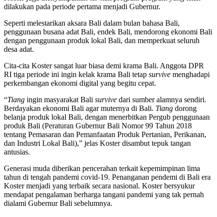
dilakukan pada periode pertama menjadi Gubernur.
Seperti melestarikan aksara Bali dalam bulan bahasa Bali,
penggunaan busana adat Bali, endek Bali, mendorong ekonomi Bali
dengan penggunaan produk lokal Bali, dan memperkuat seluruh
desa adat.
Cita-cita Koster sangat luar biasa demi krama Bali. Anggota DPR
RI tiga periode ini ingin kelak krama Bali tetap
survive
menghadapi
perkembangan ekonomi digital yang begitu cepat.
“
Tiang
ingin masyarakat Bali
survive
dari sumber alamnya sendiri.
Berdayakan ekonomi Bali agar muternya di Bali.
Tiang
dorong
belanja produk lokal Bali, dengan menerbitkan Pergub penggunaan
produk Bali (Peraturan Gubernur Bali Nomor 99 Tahun 2018
tentang Pemasaran dan Pemanfaatan Produk Pertanian, Perikanan,
dan Industri Lokal Bali),” jelas Koster disambut tepuk tangan
antusias.
Generasi muda diberikan pencerahan terkait kepemimpinan lima
tahun di tengah pandemi covid-19. Penanganan pendemi di Bali era
Koster menjadi yang terbaik secara nasional. Koster bersyukur
mendapat pengalaman berharga tangani pandemi yang tak pernah
dialami Gubernur Bali sebelumnya.