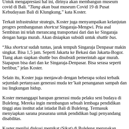
Untuk mengapresiasi hal ini, dirinya akan membangun museum
covid di Bali. “
Tiang
akan buat museum Covid 19 di Pusat
Kebudayaan Bali di Klungkung,” kata Koster.
Terkait infrastruktur strategis, Koster juga menyampaikan kelanjutan
progres pembangunan
shortcut
Singaraja-Mengwi. Pria asal
Sembiran ini telah merancang transportasi dari dan ke Singaraja
dengan harga murah. Akan disiapkan subsidi untuk
shuttle bus
.
“Jika
shortcut
sudah tuntas, jarak tempuh Singaraja Denpasar makin
singkat. Bisa 1,5 jam. Seperti Jakarta ke Bekasi dan Jakarta-Bogor.
Tiang akan siapkan shuttle bus disubsidi pemerintah agar murah.
Siapapun bisa dari dan ke Singaraja-Denpasar. Bisa serasa seperti
berlibur,” jelas Koster.
Selain itu, Koster juga menjawab dengan beberapa solusi terbaik
sejumlah pertanyaan generasi muda ter’kait penanganan sampah dan
isu lingkungan hidup.
Koster menanggapi harapan generasi muda pelaku seni budaya di
Buleleng. Mereka ingin membangun sebuah lembaga pendidikan
tinggi atau institut adat istiadat Bali di Buleleng. Termasuk
menyiapkan sarana prasarana untuk pendidikan bagi penyandang
disabilitas.
Koster menilai diskusi memikat (Sikat) di Buleleng merupakan