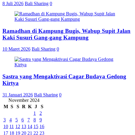
8 Juli 2026
Bali Sharing
0
Ramadhan di Kampung Bugis, Wabup Supit Jalan
Kaki Susuri Gang-gang Kampung
10 Maret 2026
Bali Sharing
0
Sastra yang Mengaktivasi Cagar Budaya Gedong
Kirtya
31 Januari 2026
Bali Sharing
0
November 2024
M
S
S
R
K
J
S
1
2
3
4
5
6
7
8
9
10
11
12
13
14
15
16
17
18
19
20
21
22
23