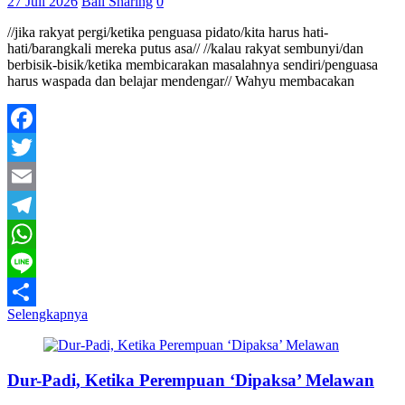
27 Juli 2026
Bali Sharing
0
//jika rakyat pergi/ketika penguasa pidato/kita harus hati-
hati/barangkali mereka putus asa// //kalau rakyat sembunyi/dan
berbisik-bisik/ketika membicarakan masalahnya sendiri/penguasa
harus waspada dan belajar mendengar// Wahyu membacakan
Facebook
Twitter
Email
Telegram
WhatsApp
Line
Selengkapnya
Share
Dur-Padi, Ketika Perempuan ‘Dipaksa’ Melawan