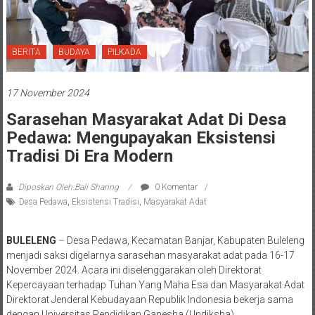
BERITA
BUDAYA
PILKADA
17 November 2024
Sarasehan Masyarakat Adat Di Desa
Pedawa: Mengupayakan Eksistensi
Tradisi Di Era Modern
Diposkan Oleh:Bali Sharing
0 Komentar
Desa Pedawa
,
Eksistensi Tradisi
,
Masyarakat Adat
BULELENG
– Desa Pedawa, Kecamatan Banjar, Kabupaten Buleleng
menjadi saksi digelarnya sarasehan masyarakat adat pada 16-17
November 2024. Acara ini diselenggarakan oleh Direktorat
Kepercayaan terhadap Tuhan Yang Maha Esa dan Masyarakat Adat
Direktorat Jenderal Kebudayaan Republik Indonesia bekerja sama
dengan Universitas Pendidikan Ganesha (Undiksha).