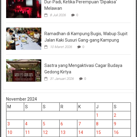
Dur-Padi, Ketika Perempuan ‘Dipaksa’
Melawan
8 Juli 2026
0
Ramadhan di Kampung Bugis, Wabup Supit
Jalan Kaki Susuri Gang-gang Kampung
10 Maret 2026
0
Sastra yang Mengaktivasi Cagar Budaya
Gedong Kirtya
31 Januari 2026
0
November 2024
M
S
S
R
K
J
S
1
2
3
4
5
6
7
8
9
10
11
12
13
14
15
16