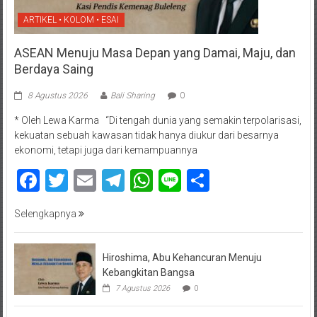
ARTIKEL • KOLOM • ESAI
ASEAN Menuju Masa Depan yang Damai, Maju, dan
Berdaya Saing
8 Agustus 2026
Bali Sharing
0
* Oleh Lewa Karma “Di tengah dunia yang semakin terpolarisasi,
kekuatan sebuah kawasan tidak hanya diukur dari besarnya
ekonomi, tetapi juga dari kemampuannya
Facebook
Twitter
Email
Telegram
WhatsApp
Line
Share
Selengkapnya
Hiroshima, Abu Kehancuran Menuju
Kebangkitan Bangsa
7 Agustus 2026
0