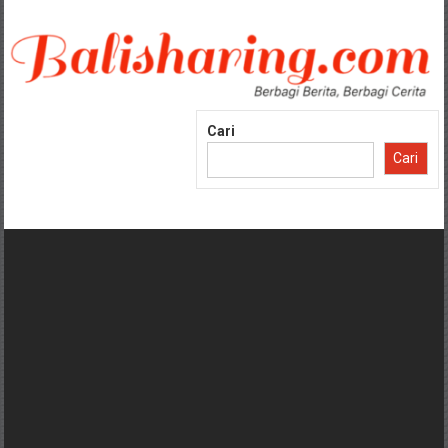
Lompat
ke
konten
Cari
Cari