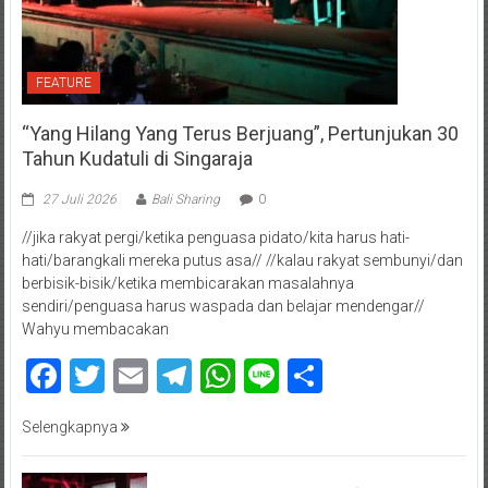
FEATURE
“Yang Hilang Yang Terus Berjuang”, Pertunjukan 30
Tahun Kudatuli di Singaraja
27 Juli 2026
Bali Sharing
0
//jika rakyat pergi/ketika penguasa pidato/kita harus hati-
hati/barangkali mereka putus asa// //kalau rakyat sembunyi/dan
berbisik-bisik/ketika membicarakan masalahnya
sendiri/penguasa harus waspada dan belajar mendengar//
Wahyu membacakan
Facebook
Twitter
Email
Telegram
WhatsApp
Line
Share
Selengkapnya