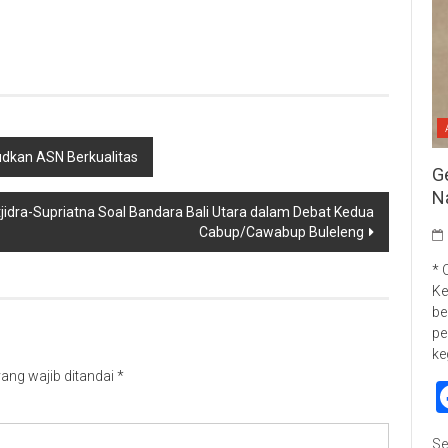
p
re
udkan ASN Berkualitas
G
N
idra-Supriatna Soal Bandara Bali Utara dalam Debat Kedua
Cabup/Cawabup Buleleng
* 
Ke
be
pe
ke
ang wajib ditandai
*
Se