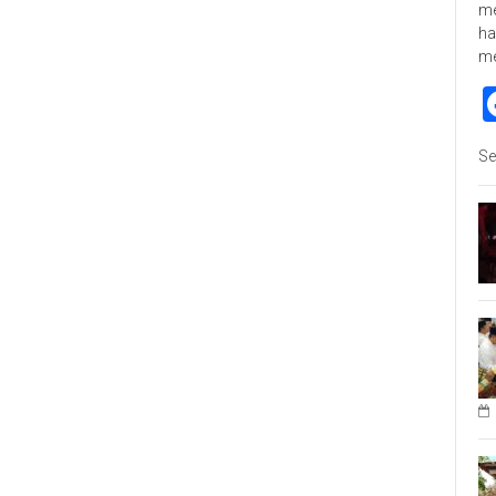
me
ha
m
Se