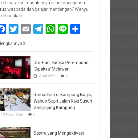
mbicarakan masalahnya sendiri/penguasa
rus waspada dan belajar mendengar// Wahyu
embacakan
Facebook
Twitter
Email
Telegram
WhatsApp
Line
Share
lengkapnya
Dur-Padi, Ketika Perempuan
‘Dipaksa’ Melawan
8 Juli 2026
0
Ramadhan di Kampung Bugis,
Wabup Supit Jalan Kaki Susuri
Gang-gang Kampung
10 Maret 2026
0
Sastra yang Mengaktivasi