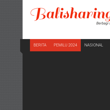
Lompat
ke
konten
BERITA
PEMILU 2024
NASIONAL