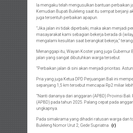
Ia mengaku telah mengusulkan bantuan perbaikan j
Kemudian Bupati Buleleng saat itu sempat berjanji a
juga tersentuh perbaikan apapun.
“Jika jalan ini tidak diperbaiki, maka akan menjadi
masayarakat kami sebagian bekerja berada di (wilay
mengalami kesulitan saat berangkat bekerja,” terang
Menanggapi itu, Wayan Koster yang juga Gubernur 
jalan yang sangat dibutuhkan warga tersebut.
“Perbaikan jalan di sini akan menjadi prioritas. Astun
Pria yang juga Ketua DPD Perjuangan Bali ini mempe
sepanjang 1,5 km tersebut mencapai Rp2 miliar lebih
“Nanti dananya dari anggaran (APBD) Provinsi Bali
(APBD) pada tahun 2025. Palang cepat pada anggaran
ungkapnya.
Pada simakrama yang dihadiri ratusan warga dan tok
Buleleng Nomor Urut 2, Gede Supriatna .
(r)