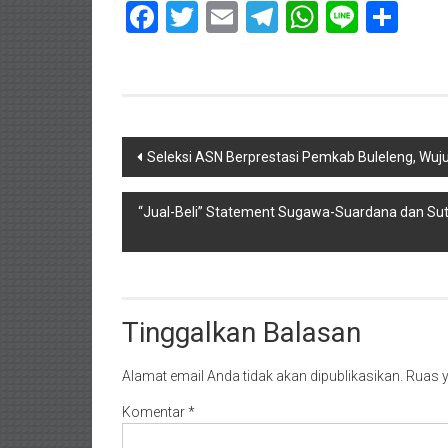
Facebook
Twitter
Email
Telegram
WhatsAp
Line
Sha
Navigasi
Seleksi ASN Berprestasi Pemkab Buleleng, Wuj
pos
“Jual-Beli” Statement Sugawa-Suardana dan Sutj
Tinggalkan Balasan
Alamat email Anda tidak akan dipublikasikan.
Ruas y
Komentar
*