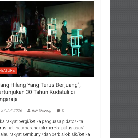
FEATURE
Yang Hilang Yang Terus Berjuang”,
ertunjukan 30 Tahun Kudatuli di
ingaraja
27 Juli 2026
Bali Sharing
0
jika rakyat pergi/ketika penguasa pidato/kita
rus hati-hati/barangkali mereka putus asa//
kalau rakyat sembunyi/dan berbisik-bisik/ketika