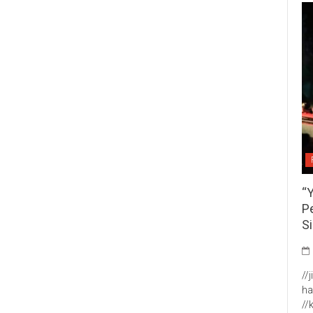
“
P
S
//
ha
//