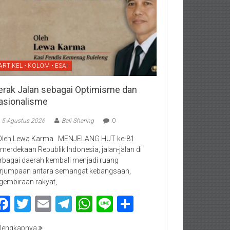
ARTIKEL • KOLOM • ESAI
erak Jalan sebagai Optimisme dan
asionalisme
5 Agustus 2026
Bali Sharing
0
Oleh Lewa Karma MENJELANG HUT ke-81
merdekaan Republik Indonesia, jalan-jalan di
rbagai daerah kembali menjadi ruang
rjumpaan antara semangat kebangsaan,
gembiraan rakyat,
Facebook
Twitter
Email
Telegram
WhatsApp
Line
Share
lengkapnya