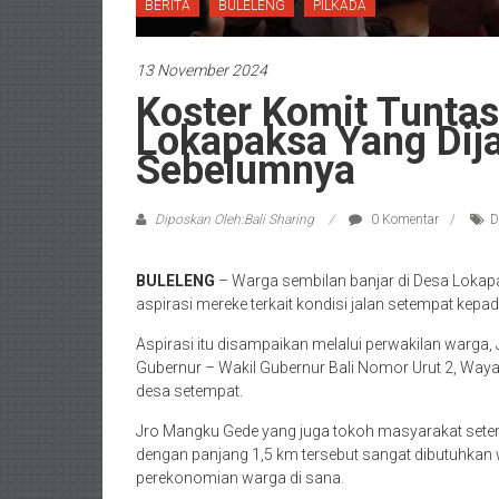
BERITA
BULELENG
PILKADA
13 November 2024
Koster Komit Tunta
Lokapaksa Yang Dija
Sebelumnya
Diposkan Oleh:Bali Sharing
0 Komentar
D
BULELENG
– Warga sembilan banjar di Desa Lokap
aspirasi mereke terkait kondisi jalan setempat kep
Aspirasi itu disampaikan melalui perwakilan warg
Gubernur – Wakil Gubernur Bali Nomor Urut 2, Waya
desa setempat.
Jro Mangku Gede yang juga tokoh masyarakat setem
dengan panjang 1,5 km tersebut sangat dibutuhkan wa
perekonomian warga di sana.