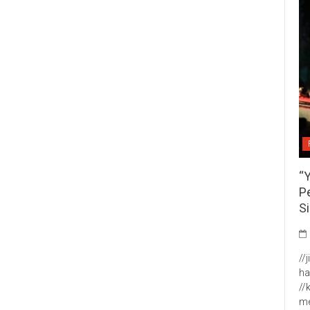
“
P
S
//
ha
//
me