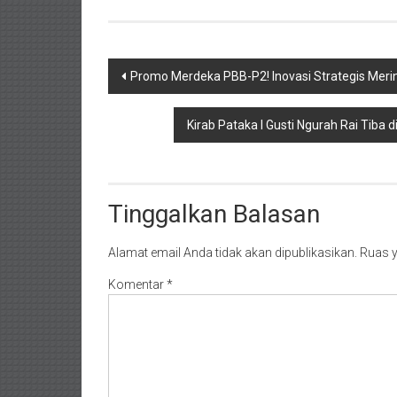
Navigasi
Promo Merdeka PBB-P2! Inovasi Strategis Meri
pos
Kirab Pataka I Gusti Ngurah Rai Tiba 
Tinggalkan Balasan
Alamat email Anda tidak akan dipublikasikan.
Ruas y
Komentar
*