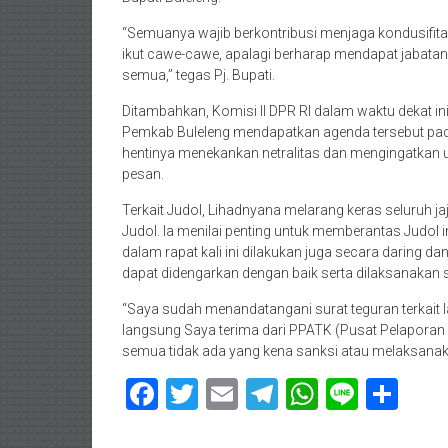
“Semuanya wajib berkontribusi menjaga kondusifit
ikut cawe-cawe, apalagi berharap mendapat jabatan i
semua,” tegas Pj. Bupati.
Ditambahkan, Komisi II DPR RI dalam waktu dekat in
Pemkab Buleleng mendapatkan agenda tersebut pada t
hentinya menekankan netralitas dan mengingatkan
pesan.
Terkait Judol, Lihadnyana melarang keras seluruh 
Judol. Ia menilai penting untuk memberantas Judol 
dalam rapat kali ini dilakukan juga secara daring 
dapat didengarkan dengan baik serta dilaksanakan 
“Saya sudah menandatangani surat teguran terkait la
langsung Saya terima dari PPATK (Pusat Pelaporan 
semua tidak ada yang kena sanksi atau melaksanakan
Facebook
Twitter
Email
Telegram
WhatsAp
Line
Sha