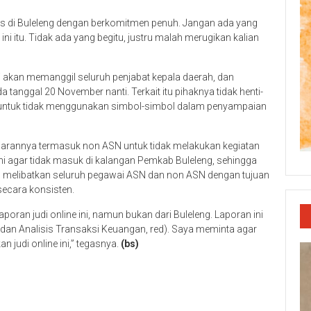
as di Buleleng dengan berkomitmen penuh. Jangan ada yang
ni itu. Tidak ada yang begitu, justru malah merugikan kalian
i akan memanggil seluruh penjabat kepala daerah, dan
anggal 20 November nanti. Terkait itu pihaknya tidak henti-
 untuk tidak menggunakan simbol-simbol dalam penyampaian
jajarannya termasuk non ASN untuk tidak melakukan kegiatan
ini agar tidak masuk di kalangan Pemkab Buleleng, sehingga
dan melibatkan seluruh pegawai ASN dan non ASN dengan tujuan
secara konsisten.
poran judi online ini, namun bukan dari Buleleng. Laporan ini
dan Analisis Transaksi Keuangan, red). Saya meminta agar
 judi online ini,” tegasnya.
(bs)
p
re