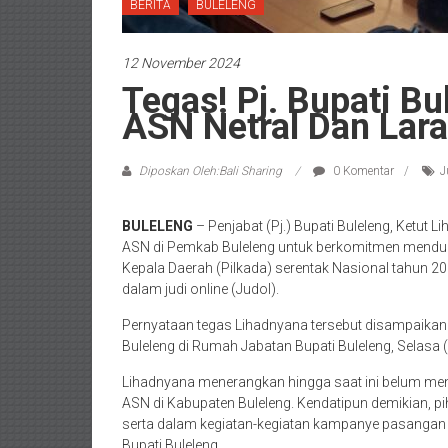
BERITA
BULELENG
12 November 2024
Tegas! Pj. Bupati B
ASN Netral Dan Lara
Diposkan Oleh:Bali Sharing
0 Komentar
J
BULELENG
– Penjabat (Pj.) Bupati Buleleng, Ketut
ASN di Pemkab Buleleng untuk berkomitmen menduku
Kepala Daerah (Pilkada) serentak Nasional tahun 2024
dalam judi online (Judol).
Pernyataan tegas Lihadnyana tersebut disampaikan
Buleleng di Rumah Jabatan Bupati Buleleng, Selasa 
Lihadnyana menerangkan hingga saat ini belum mene
ASN di Kabupaten Buleleng. Kendatipun demikian, pi
serta dalam kegiatan-kegiatan kampanye pasangan 
Bupati Buleleng.