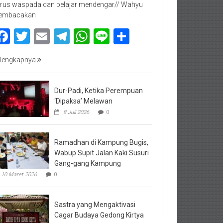
rus waspada dan belajar mendengar// Wahyu
embacakan
Facebook
Twitter
Email
Telegram
WhatsApp
Line
Share
lengkapnya
Dur-Padi, Ketika Perempuan
‘Dipaksa’ Melawan
8 Juli 2026
0
Ramadhan di Kampung Bugis,
Wabup Supit Jalan Kaki Susuri
Gang-gang Kampung
10 Maret 2026
0
Sastra yang Mengaktivasi
Cagar Budaya Gedong Kirtya