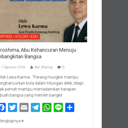
ARTIKEL • KOLOM • ESAI
iroshima, Abu Kehancuran Menuju
ebangkitan Bangsa
7 Agustus 2026
Bali Sharing
0
Oleh Lewa Karma “Perang mungkin mampu
nghancurkan kota dalam hitungan detik, tetapi
dak pernah mampu memadamkan harapan
buah bangsa yang memilih bangkit
Facebook
Twitter
Email
Telegram
WhatsApp
Line
Share
lengkapnya