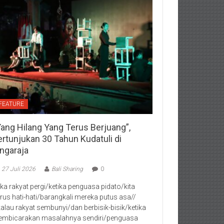
FEATURE
Yang Hilang Yang Terus Berjuang”,
ertunjukan 30 Tahun Kudatuli di
ingaraja
27 Juli 2026
Bali Sharing
0
jika rakyat pergi/ketika penguasa pidato/kita
rus hati-hati/barangkali mereka putus asa//
kalau rakyat sembunyi/dan berbisik-bisik/ketika
mbicarakan masalahnya sendiri/penguasa