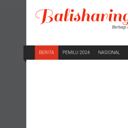
Lompat
ke
konten
BERITA
PEMILU 2024
NASIONAL