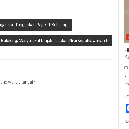
ngankan Tunggakan Pajak di Buleleng
di Buleleng, Masyarakat Diajak Teladani Nilai Kepahlawanan
H
K
* 
ang wajib ditandai
*
me
ti
se
Se