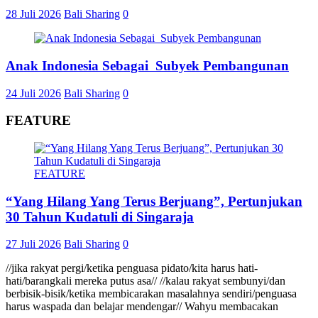
28 Juli 2026
Bali Sharing
0
Anak Indonesia Sebagai Subyek Pembangunan
24 Juli 2026
Bali Sharing
0
FEATURE
FEATURE
“Yang Hilang Yang Terus Berjuang”, Pertunjukan
30 Tahun Kudatuli di Singaraja
27 Juli 2026
Bali Sharing
0
//jika rakyat pergi/ketika penguasa pidato/kita harus hati-
hati/barangkali mereka putus asa// //kalau rakyat sembunyi/dan
berbisik-bisik/ketika membicarakan masalahnya sendiri/penguasa
harus waspada dan belajar mendengar// Wahyu membacakan