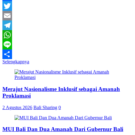
Facebook
Twitter
Email
Telegram
WhatsApp
Line
Selengkapnya
Share
Merajut Nasionalisme Inklusif sebagai Amanah
Proklamasi
2 Agustus 2026
Bali Sharing
0
MUI Bali Dan Dua Amanah Dari Gubernur Bali