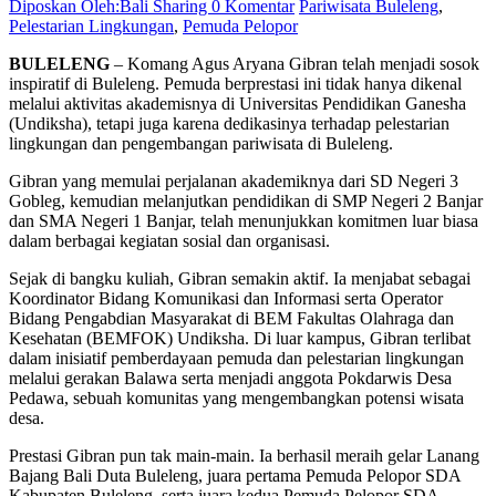
Diposkan Oleh:Bali Sharing
0 Komentar
Pariwisata Buleleng
,
Pelestarian Lingkungan
,
Pemuda Pelopor
BULELENG
– Komang Agus Aryana Gibran telah menjadi sosok
inspiratif di Buleleng. Pemuda berprestasi ini tidak hanya dikenal
melalui aktivitas akademisnya di Universitas Pendidikan Ganesha
(Undiksha), tetapi juga karena dedikasinya terhadap pelestarian
lingkungan dan pengembangan pariwisata di Buleleng.
Gibran yang memulai perjalanan akademiknya dari SD Negeri 3
Gobleg, kemudian melanjutkan pendidikan di SMP Negeri 2 Banjar
dan SMA Negeri 1 Banjar, telah menunjukkan komitmen luar biasa
dalam berbagai kegiatan sosial dan organisasi.
Sejak di bangku kuliah, Gibran semakin aktif. Ia menjabat sebagai
Koordinator Bidang Komunikasi dan Informasi serta Operator
Bidang Pengabdian Masyarakat di BEM Fakultas Olahraga dan
Kesehatan (BEMFOK) Undiksha. Di luar kampus, Gibran terlibat
dalam inisiatif pemberdayaan pemuda dan pelestarian lingkungan
melalui gerakan Balawa serta menjadi anggota Pokdarwis Desa
Pedawa, sebuah komunitas yang mengembangkan potensi wisata
desa.
Prestasi Gibran pun tak main-main. Ia berhasil meraih gelar Lanang
Bajang Bali Duta Buleleng, juara pertama Pemuda Pelopor SDA
Kabupaten Buleleng, serta juara kedua Pemuda Pelopor SDA