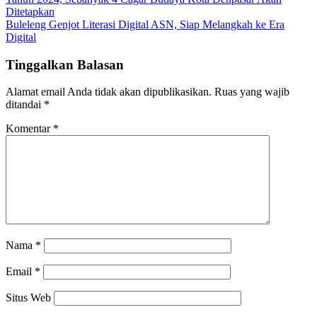
Ditetapkan
Buleleng Genjot Literasi Digital ASN, Siap Melangkah ke Era
Digital
Tinggalkan Balasan
Alamat email Anda tidak akan dipublikasikan.
Ruas yang wajib
ditandai
*
Komentar
*
Nama
*
Email
*
Situs Web